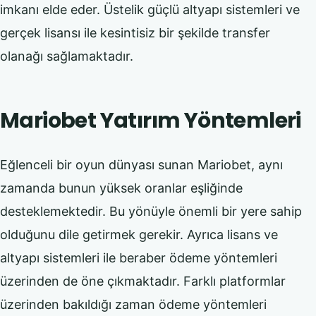
imkanı elde eder. Üstelik güçlü altyapı sistemleri ve
gerçek lisansı ile kesintisiz bir şekilde transfer
olanağı sağlamaktadır.
Mariobet Yatırım Yöntemleri
Eğlenceli bir oyun dünyası sunan Mariobet, aynı
zamanda bunun yüksek oranlar eşliğinde
desteklemektedir. Bu yönüyle önemli bir yere sahip
olduğunu dile getirmek gerekir. Ayrıca lisans ve
altyapı sistemleri ile beraber ödeme yöntemleri
üzerinden de öne çıkmaktadır. Farklı platformlar
üzerinden bakıldığı zaman ödeme yöntemleri