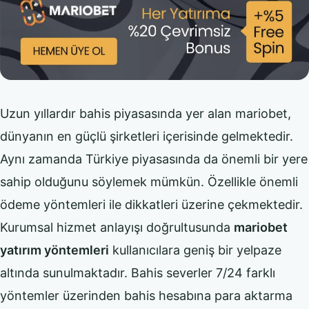
Uzun yıllardır bahis piyasasında yer alan mariobet,
dünyanın en güçlü şirketleri içerisinde gelmektedir.
Aynı zamanda Türkiye piyasasında da önemli bir yere
sahip olduğunu söylemek mümkün. Özellikle önemli
ödeme yöntemleri ile dikkatleri üzerine çekmektedir.
Kurumsal hizmet anlayışı doğrultusunda
mariobet
yatırım yöntemleri
kullanıcılara geniş bir yelpaze
altında sunulmaktadır. Bahis severler 7/24 farklı
yöntemler üzerinden bahis hesabına para aktarma