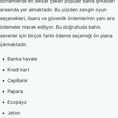
dönemlerde en dikkat çeken popüler bahis şirketleri
arasında yer almaktadır. Bu yüzden zengin oyun
seçenekleri, lisans ve güvenlik önlemlerinin yanı sıra
ödemeler merak ediliyor. Bu doğrultuda bahis
severler için birçok farklı ödeme seçeneği ön plana
çıkmaktadır.
Banka havale
Kredi kart
CepBank
Papara
Ecopayz
Jeton