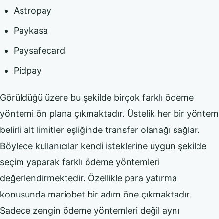
Astropay
Paykasa
Paysafecard
Pidpay
Görüldüğü üzere bu şekilde birçok farklı ödeme
yöntemi ön plana çıkmaktadır. Üstelik her bir yöntem
belirli alt limitler eşliğinde transfer olanağı sağlar.
Böylece kullanıcılar kendi isteklerine uygun şekilde
seçim yaparak farklı ödeme yöntemleri
değerlendirmektedir. Özellikle para yatırma
konusunda mariobet bir adım öne çıkmaktadır.
Sadece zengin ödeme yöntemleri değil aynı