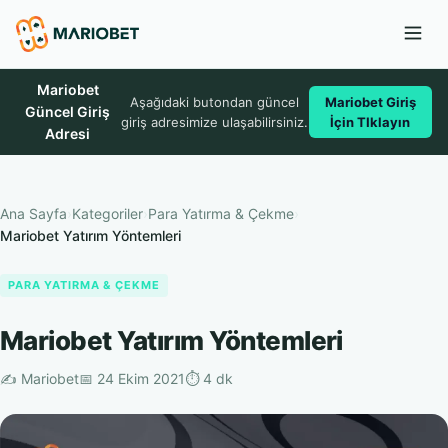
Mariobet
Aşağıdaki butondan güncel
Mariobet Giriş
Güncel Giriş
giriş adresimize ulaşabilirsiniz.
İçin TIklayın
Adresi
Ana Sayfa
›
Kategoriler
›
Para Yatırma & Çekme
›
Mariobet Yatırım Yöntemleri
PARA YATIRMA & ÇEKME
Mariobet Yatırım Yöntemleri
✍️ Mariobet
📅 24 Ekim 2021
⏱️ 4 dk