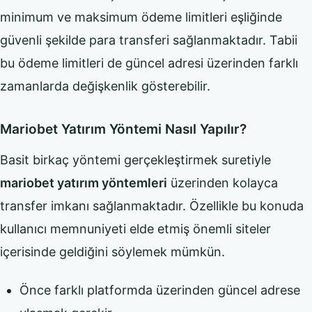
minimum ve maksimum ödeme limitleri eşliğinde
güvenli şekilde para transferi sağlanmaktadır. Tabii
bu ödeme limitleri de güncel adresi üzerinden farklı
zamanlarda değişkenlik gösterebilir.
Mariobet Yatırım Yöntemi Nasıl Yapılır?
Basit birkaç yöntemi gerçekleştirmek suretiyle
mariobet yatırım yöntemleri
üzerinden kolayca
transfer imkanı sağlanmaktadır. Özellikle bu konuda
kullanıcı memnuniyeti elde etmiş önemli siteler
içerisinde geldiğini söylemek mümkün.
Önce farklı platformda üzerinden güncel adrese