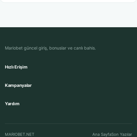
Mariobet güncel giriş, bonuslar ve canlı bahis.
Hızlı Erişim
Kampanyalar
Yardım
MARIOBET.NET
Ana Sayfa
Son Yazılar