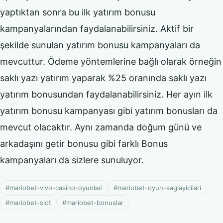
yaptıktan sonra bu ilk yatırım bonusu
kampanyalarından faydalanabilirsiniz. Aktif bir
şekilde sunulan yatırım bonusu kampanyaları da
mevcuttur. Ödeme yöntemlerine bağlı olarak örneğin
saklı yazı yatırım yaparak %25 oranında saklı yazı
yatırım bonusundan faydalanabilirsiniz. Her ayın ilk
yatırım bonusu kampanyası gibi yatırım bonusları da
mevcut olacaktır. Aynı zamanda doğum günü ve
arkadaşını getir bonusu gibi farklı Bonus
kampanyaları da sizlere sunuluyor.
#mariobet-vivo-casino-oyunlari
#mariobet-oyun-saglayicilari
#mariobet-slot
#mariobet-bonuslar