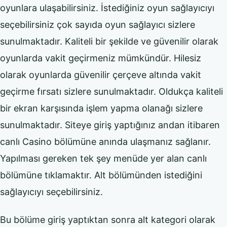
oyunlara ulaşabilirsiniz. İstediğiniz oyun sağlayıcıyı
seçebilirsiniz çok sayıda oyun sağlayıcı sizlere
sunulmaktadır. Kaliteli bir şekilde ve güvenilir olarak
oyunlarda vakit geçirmeniz mümkündür. Hilesiz
olarak oyunlarda güvenilir çerçeve altında vakit
geçirme fırsatı sizlere sunulmaktadır. Oldukça kaliteli
bir ekran karşısında işlem yapma olanağı sizlere
sunulmaktadır. Siteye giriş yaptığınız andan itibaren
canlı Casino bölümüne anında ulaşmanız sağlanır.
Yapılması gereken tek şey menüde yer alan canlı
bölümüne tıklamaktır. Alt bölümünden istediğini
sağlayıcıyı seçebilirsiniz.
Bu bölüme giriş yaptıktan sonra alt kategori olarak