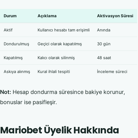
Durum
Açıklama
Aktivasyon Süresi
Aktif
Kullanıcı hesabı tam erişimli
Anında
Dondurulmuş
Geçici olarak kapatılmış
30 gün
Kapatılmış
Kalıcı olarak silinmiş
48 saat
Askıya alınmış
Kural ihlali tespiti
İnceleme süreci
Not:
Hesap dondurma süresince bakiye korunur,
bonuslar ise pasifleşir.
Mariobet Üyelik Hakkında