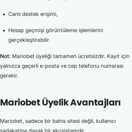
Canlı destek erişimi,
Hesap geçmişi görüntüleme işlemlerini
gerçekleştirebilir.
Not:
Mariobet üyeliği tamamen ücretsizdir. Kayıt için
yalnızca geçerli e-posta ve cep telefonu numarası
gerekir.
Mariobet Üyelik Avantajları
Mariobet, sadece bir bahis sitesi değil, kullanıcı
sadakatine dayalı bir ekosistemdir.