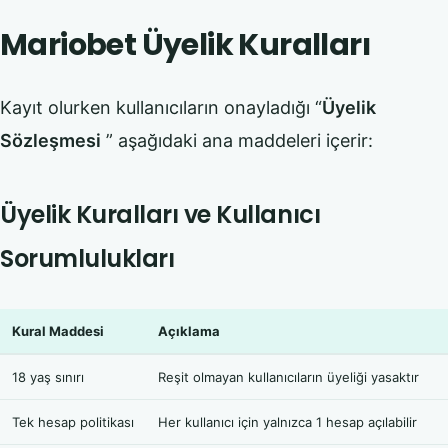
Mariobet Üyelik Kuralları
Kayıt olurken kullanıcıların onayladığı “
Üyelik
Sözleşmesi
” aşağıdaki ana maddeleri içerir:
Üyelik Kuralları ve Kullanıcı
Sorumlulukları
Kural Maddesi
Açıklama
18 yaş sınırı
Reşit olmayan kullanıcıların üyeliği yasaktır
Tek hesap politikası
Her kullanıcı için yalnızca 1 hesap açılabilir