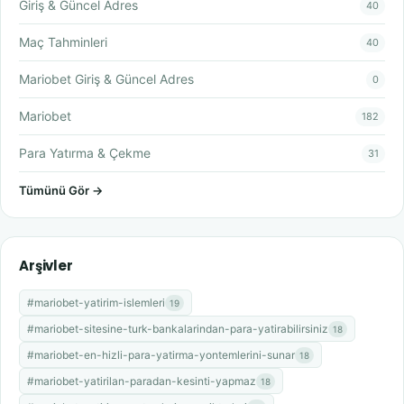
Giriş & Güncel Adres
40
Maç Tahminleri
40
Mariobet Giriş & Güncel Adres
0
Mariobet
182
Para Yatırma & Çekme
31
Tümünü Gör →
Arşivler
#mariobet-yatirim-islemleri
19
#mariobet-sitesine-turk-bankalarindan-para-yatirabilirsiniz
18
#mariobet-en-hizli-para-yatirma-yontemlerini-sunar
18
#mariobet-yatirilan-paradan-kesinti-yapmaz
18