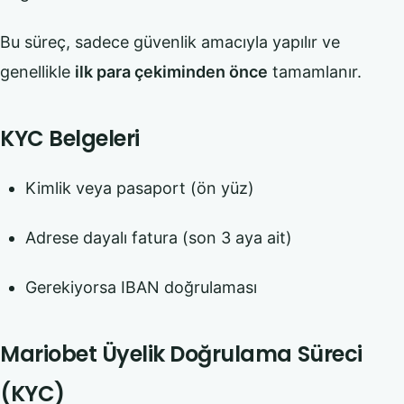
Bu süreç, sadece güvenlik amacıyla yapılır ve
genellikle
ilk para çekiminden önce
tamamlanır.
KYC Belgeleri
Kimlik veya pasaport (ön yüz)
Adrese dayalı fatura (son 3 aya ait)
Gerekiyorsa IBAN doğrulaması
Mariobet Üyelik Doğrulama Süreci
(KYC)