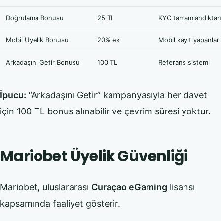
Doğrulama Bonusu
25 TL
KYC tamamlandıktan
Mobil Üyelik Bonusu
20% ek
Mobil kayıt yapanlar
Arkadaşını Getir Bonusu
100 TL
Referans sistemi
İpucu:
“Arkadaşını Getir” kampanyasıyla her davet
için 100 TL bonus alınabilir ve çevrim süresi yoktur.
Mariobet Üyelik Güvenliği
Mariobet, uluslararası
Curaçao eGaming
lisansı
kapsamında faaliyet gösterir.