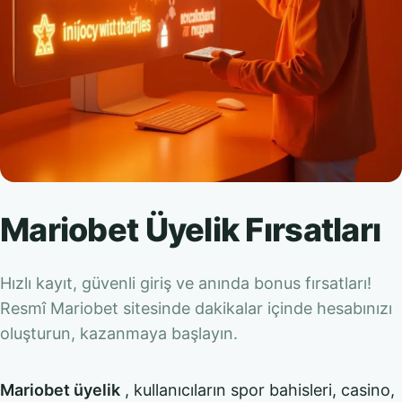
Mariobet Üyelik Fırsatları
Hızlı kayıt, güvenli giriş ve anında bonus fırsatları!
Resmî Mariobet sitesinde dakikalar içinde hesabınızı
oluşturun, kazanmaya başlayın.
Mariobet üyelik
, kullanıcıların spor bahisleri, casino,