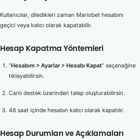
Kullanıcılar, diledikleri zaman Mariobet hesabını
geçici veya kalıcı olarak kapatabilir.
Hesap Kapatma Yöntemleri
“
Hesabım > Ayarlar > Hesabı Kapat
” seçeneğine
tıklayabilirsin.
Canlı destek üzerinden talep oluşturabilirsin.
48 saat içinde hesabın kalıcı olarak kapatılır.
Hesap Durumları ve Açıklamaları