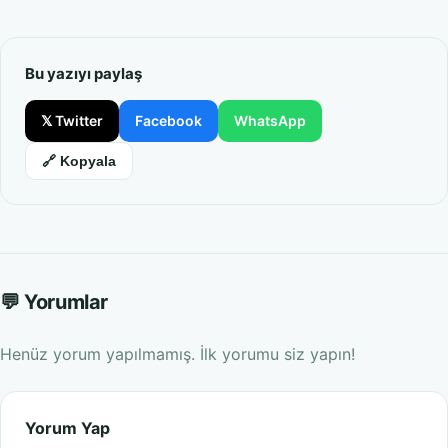
Bu yazıyı paylaş
𝕏 Twitter
Facebook
WhatsApp
🔗 Kopyala
💬 Yorumlar
Henüz yorum yapılmamış. İlk yorumu siz yapın!
Yorum Yap