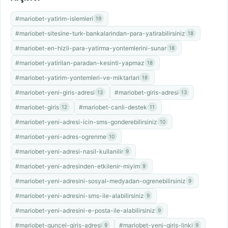
#mariobet-yatirim-islemleri
19
#mariobet-sitesine-turk-bankalarindan-para-yatirabilirsiniz
18
#mariobet-en-hizli-para-yatirma-yontemlerini-sunar
18
#mariobet-yatirilan-paradan-kesinti-yapmaz
18
#mariobet-yatirim-yontemleri-ve-miktarlari
18
#mariobet-yeni-giris-adresi
#mariobet-giris-adresi
13
13
#mariobet-giris
#mariobet-canli-destek
12
11
#mariobet-yeni-adresi-icin-sms-gonderebilirsiniz
10
#mariobet-yeni-adres-ogrenme
10
#mariobet-yeni-adresi-nasil-kullanilir
9
#mariobet-yeni-adresinden-etkilenir-miyim
9
#mariobet-yeni-adresini-sosyal-medyadan-ogrenebilirsiniz
9
#mariobet-yeni-adresini-sms-ile-alabilirsiniz
9
#mariobet-yeni-adresini-e-posta-ile-alabilirsiniz
9
#mariobet-guncel-giris-adresi
#mariobet-yeni-giris-linki
9
9