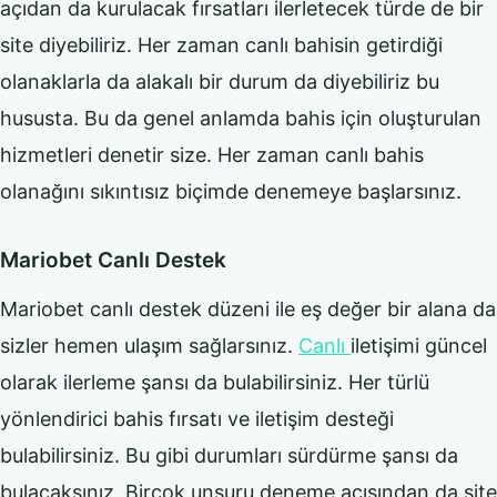
açıdan da kurulacak fırsatları ilerletecek türde de bir
site diyebiliriz. Her zaman canlı bahisin getirdiği
olanaklarla da alakalı bir durum da diyebiliriz bu
hususta. Bu da genel anlamda bahis için oluşturulan
hizmetleri denetir size. Her zaman canlı bahis
olanağını sıkıntısız biçimde denemeye başlarsınız.
Mariobet Canlı Destek
Mariobet canlı destek düzeni ile eş değer bir alana da
sizler hemen ulaşım sağlarsınız.
Canlı
iletişimi güncel
olarak ilerleme şansı da bulabilirsiniz. Her türlü
yönlendirici bahis fırsatı ve iletişim desteği
bulabilirsiniz. Bu gibi durumları sürdürme şansı da
bulacaksınız. Birçok unsuru deneme açısından da site