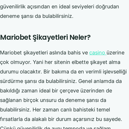
güvenilirlik açısından en ideal seviyeleri doğrudan
deneme şansı da bulabilirsiniz.
Mariobet Şikayetleri Neler?
Mariobet şikayetleri aslında bahis ve
casino
üzerine
çok olmuyor. Yani her sitenin elbette şikayet alma
durumu olacaktır. Bir bakıma da en verimli işlevselliği
sürdürme şansı da bulabilirsiniz. Genel anlamda da
bakıldığı zaman ideal bir çerçeve üzerinden de
sağlanan birçok unsuru da deneme şansı da
bulabilirsiniz. Her zaman canlı bahisteki temel
fırsatlarla da alakalı bir durum açarsınız bu sayede.
Çünkü güvenilirlik de aynı tempoda ve sağlam