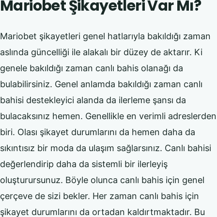
Mariobet Şikayetleri Var Mı?
Mariobet şikayetleri genel hatlarıyla bakıldığı zaman
aslında güncelliği ile alakalı bir düzey de aktarır. Ki
genele bakıldığı zaman canlı bahis olanağı da
bulabilirsiniz. Genel anlamda bakıldığı zaman canlı
bahisi destekleyici alanda da ilerleme şansı da
bulacaksınız hemen. Genellikle en verimli adreslerden
biri. Olası şikayet durumlarını da hemen daha da
sıkıntısız bir moda da ulaşım sağlarsınız. Canlı bahisi
değerlendirip daha da sistemli bir ilerleyiş
oluşturursunuz. Böyle olunca canlı bahis için genel
çerçeve de sizi bekler. Her zaman canlı bahis için
şikayet durumlarını da ortadan kaldırtmaktadır. Bu