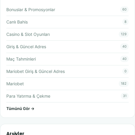
Bonuslar & Promosyonlar
60
Canlı Bahis
8
Casino & Slot Oyunları
129
Giriş & Güncel Adres
40
Maç Tahminleri
40
Mariobet Giriş & Güncel Adres
0
Mariobet
182
Para Yatırma & Çekme
31
Tümünü Gör →
Arşivler