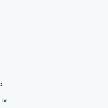
e
00
izin