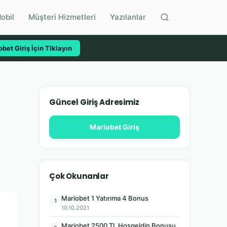
obil
Müşteri Hizmetleri
Yazılanlar
bet Giriş İçin TIklayın
Güncel Giriş Adresimiz
Mariobet Giriş
Çok Okunanlar
Mariobet 1 Yatırıma 4 Bonus
1
10.10.2021
Mariobet 2500 TL Hoşgeldin Bonusu