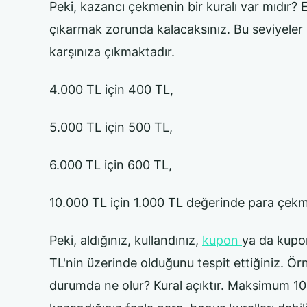
Peki, kazancı çekmenin bir kuralı var mıdır? 
çıkarmak zorunda kalacaksınız. Bu seviyeler 
karşınıza çıkmaktadır.
4.000 TL için 400 TL,
5.000 TL için 500 TL,
6.000 TL için 600 TL,
10.000 TL için 1.000 TL değerinde para çekme 
Peki, aldığınız, kullandınız,
kupon
ya da kupon
TL'nin üzerinde olduğunu tespit ettiğiniz. Ö
durumda ne olur? Kural açıktır. Maksimum 10