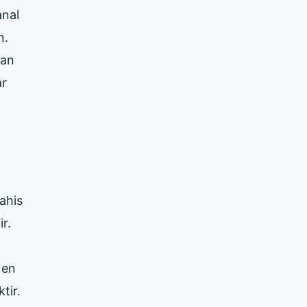
anal
n.
dan
ar
ahis
r.
 en
tir.