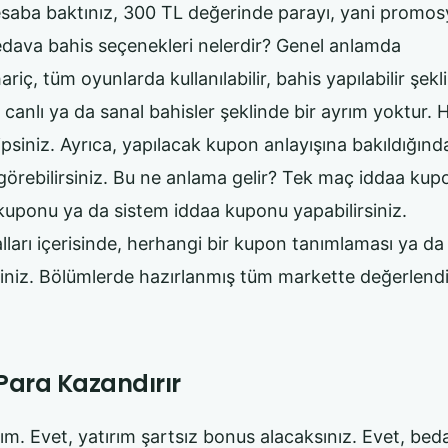
esaba baktınız, 300 TL değerinde parayı, yani promo
dava bahis seçenekleri nelerdir? Genel anlamda
iç, tüm oyunlarda kullanılabilir, bahis yapılabilir şekl
 canlı ya da sanal bahisler şeklinde bir ayrım yoktur. 
siniz. Ayrıca, yapılacak kupon anlayışına bakıldığınd
görebilirsiniz. Bu ne anlama gelir? Tek maç iddaa kup
 kuponu ya da sistem iddaa kuponu yapabilirsiniz.
lları içerisinde, herhangi bir kupon tanımlaması ya da
siniz. Bölümlerde hazırlanmış tüm markette değerlend
Para Kazandırır
ım. Evet, yatırım şartsız bonus alacaksınız. Evet, bed