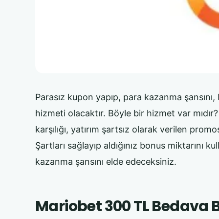
Parasız kupon yapıp, para kazanma şansını, b
hizmeti olacaktır. Böyle bir hizmet var mıdır
karşılığı, yatırım şartsız olarak verilen pro
Şartları sağlayıp aldığınız bonus miktarını k
kazanma şansını elde edeceksiniz.
Mariobet 300 TL Bedava 