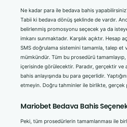
Ne kadar para ile bedava bahis yapabilirsiniz?
Tabii ki bedava dönüş şeklinde de vardır. Anc
belirlenmiş promosyonu seçecek ya da iste
imkanı sunmaktadır. Karşılık açıktır. Hesap aç
SMS doğrulama sistemini tamamla, talep et v
mümkündür. Tüm bu prosedürü tamamlayıp, ta
içerisinde görülecektir. Paradır, gerçektir ve
bahis anlayışında bu para geçerlidir. Yaptığını
etmeyin. Doğru tahminler ile birlikte, gerçe
Mariobet Bedava Bahis Seçenek
Peki, tüm prosedürlerin tamamlanması ile birli