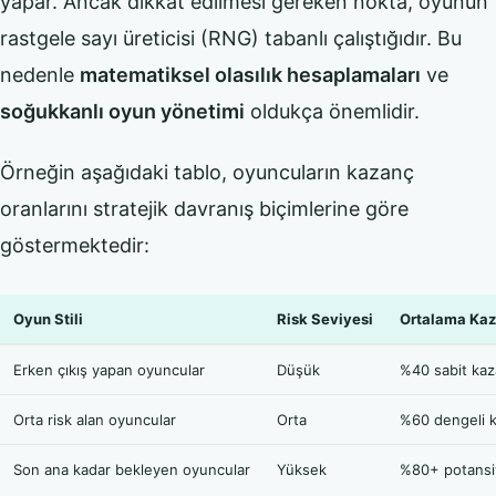
yapar. Ancak dikkat edilmesi gereken nokta, oyunun
rastgele sayı üreticisi (RNG) tabanlı çalıştığıdır. Bu
nedenle
matematiksel olasılık hesaplamaları
ve
soğukkanlı oyun yönetimi
oldukça önemlidir.
Örneğin aşağıdaki tablo, oyuncuların kazanç
oranlarını stratejik davranış biçimlerine göre
göstermektedir:
Oyun Stili
Risk Seviyesi
Ortalama Ka
Erken çıkış yapan oyuncular
Düşük
%40 sabit ka
Orta risk alan oyuncular
Orta
%60 dengeli 
Son ana kadar bekleyen oyuncular
Yüksek
%80+ potansi