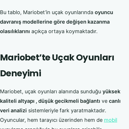
Bu tablo, Mariobet’in uçak oyunlarında
oyuncu
davranış modellerine göre değişen kazanma
olasılıklarını
açıkça ortaya koymaktadır.
Mariobet’te Uçak Oyunları
Deneyimi
Mariobet, uçak oyunları alanında sunduğu
yüksek
kaliteli altyapı , düşük gecikmeli bağlantı
ve
canlı
veri analizi
sistemleriyle fark yaratmaktadır.
Oyuncular, hem tarayıcı üzerinden hem de
mobil