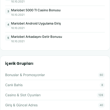
10.10.2021
Mariobet 5000 Tl Casino Bonusu
3
10.10.2021
Mariobet Android Uygulama Giriş
4
10.10.2021
Mariobet Arkadaşını Getir Bonusu
5
10.10.2021
İçerik Grupları
Bonuslar & Promosyonlar
60
Canlı Bahis
8
Casino & Slot Oyunları
128
Giriş & Güncel Adres
40