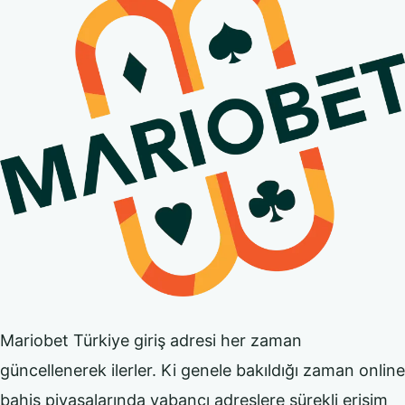
Mariobet Türkiye giriş adresi her zaman
güncellenerek ilerler. Ki genele bakıldığı zaman online
bahis piyasalarında yabancı adreslere sürekli erişim