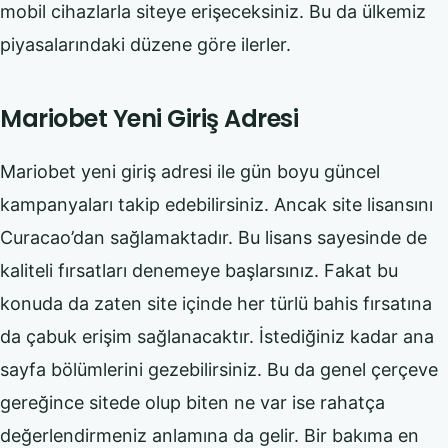
mobil cihazlarla siteye erişeceksiniz. Bu da ülkemiz
piyasalarındaki düzene göre ilerler.
Mariobet Yeni Giriş Adresi
Mariobet yeni giriş adresi ile gün boyu güncel
kampanyaları takip edebilirsiniz. Ancak site lisansını
Curacao’dan sağlamaktadır. Bu lisans sayesinde de
kaliteli fırsatları denemeye başlarsınız. Fakat bu
konuda da zaten site içinde her türlü bahis fırsatına
da çabuk erişim sağlanacaktır. İstediğiniz kadar ana
sayfa bölümlerini gezebilirsiniz. Bu da genel çerçeve
gereğince sitede olup biten ne var ise rahatça
değerlendirmeniz anlamına da gelir. Bir bakıma en