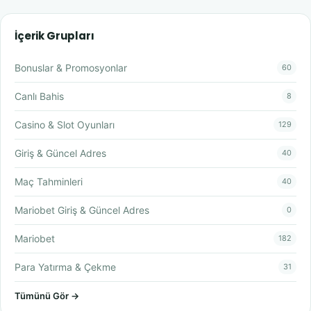
İçerik Grupları
Bonuslar & Promosyonlar
60
Canlı Bahis
8
Casino & Slot Oyunları
129
Giriş & Güncel Adres
40
Maç Tahminleri
40
Mariobet Giriş & Güncel Adres
0
Mariobet
182
Para Yatırma & Çekme
31
Tümünü Gör →