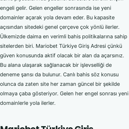
engeli gelir. Gelen engeller sonrasında ise yeni
domainler açarak yola devam eder. Bu kapasite
açısından sitedeki genel çerçeve çok yönlü ilerler.
Ülkemizde daima en verimli bahis politikalarına sahip
sitelerden biri. Mariobet Türkiye Giriş Adresi çünkü
güven konusunda aktif olacak bir alan da açarsınız.
Bu alana ulaşarak sağlanacak bir işlevselliği de
deneme şansı da bulunur. Canlı bahis söz konusu
olunca da zaten site her zaman güncel bir şekilde
olmaya çaba gösteriyor. Gelen her engel sonrası yeni
domainlerle yola ilerler.