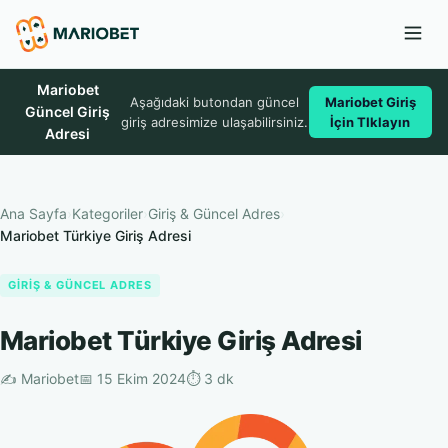
Mariobet
Aşağıdaki butondan güncel
Mariobet Giriş
Güncel Giriş
giriş adresimize ulaşabilirsiniz.
İçin TIklayın
Adresi
Ana Sayfa
›
Kategoriler
›
Giriş & Güncel Adres
›
Mariobet Türkiye Giriş Adresi
GIRIŞ & GÜNCEL ADRES
Mariobet Türkiye Giriş Adresi
✍️ Mariobet
📅 15 Ekim 2024
⏱️ 3 dk