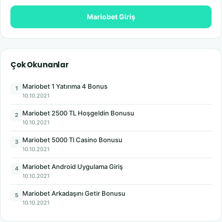
Mariobet Giriş
Çok Okunanlar
Mariobet 1 Yatırıma 4 Bonus
1
10.10.2021
Mariobet 2500 TL Hoşgeldin Bonusu
2
10.10.2021
Mariobet 5000 Tl Casino Bonusu
3
10.10.2021
Mariobet Android Uygulama Giriş
4
10.10.2021
Mariobet Arkadaşını Getir Bonusu
5
10.10.2021