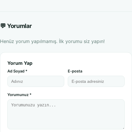
💬 Yorumlar
Henüz yorum yapılmamış. İlk yorumu siz yapın!
Yorum Yap
Ad Soyad *
E-posta
Yorumunuz *