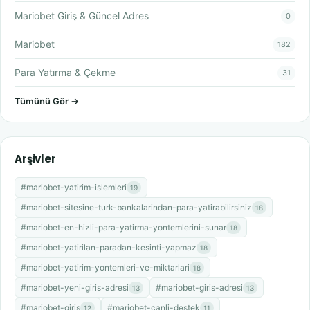
Mariobet Giriş & Güncel Adres
0
Mariobet
182
Para Yatırma & Çekme
31
Tümünü Gör →
Arşivler
#mariobet-yatirim-islemleri
19
#mariobet-sitesine-turk-bankalarindan-para-yatirabilirsiniz
18
#mariobet-en-hizli-para-yatirma-yontemlerini-sunar
18
#mariobet-yatirilan-paradan-kesinti-yapmaz
18
#mariobet-yatirim-yontemleri-ve-miktarlari
18
#mariobet-yeni-giris-adresi
#mariobet-giris-adresi
13
13
#mariobet-giris
#mariobet-canli-destek
12
11