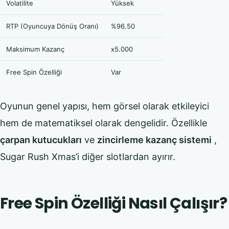
Volatilite
Yüksek
RTP (Oyuncuya Dönüş Oranı)
%96.50
Maksimum Kazanç
x5.000
Free Spin Özelliği
Var
Oyunun genel yapısı, hem görsel olarak etkileyici
hem de matematiksel olarak dengelidir. Özellikle
çarpan kutucukları
ve
zincirleme kazanç sistemi
,
Sugar Rush Xmas’i diğer slotlardan ayırır.
Free Spin Özelliği Nasıl Çalışır?