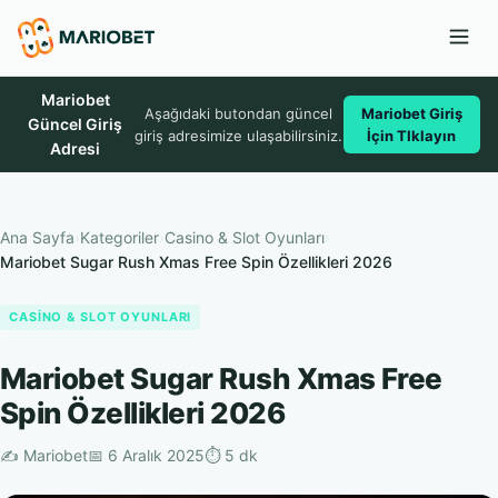
Mariobet
Aşağıdaki butondan güncel
Mariobet Giriş
Güncel Giriş
giriş adresimize ulaşabilirsiniz.
İçin TIklayın
Adresi
Ana Sayfa
›
Kategoriler
›
Casino & Slot Oyunları
›
Mariobet Sugar Rush Xmas Free Spin Özellikleri 2026
CASINO & SLOT OYUNLARI
Mariobet Sugar Rush Xmas Free
Spin Özellikleri 2026
✍️ Mariobet
📅 6 Aralık 2025
⏱️ 5 dk