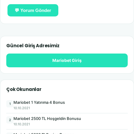
💬 Yorum Gönder
Güncel Giriş Adresimiz
Mariobet Giriş
Çok Okunanlar
Mariobet 1 Yatırıma 4 Bonus
1
10.10.2021
Mariobet 2500 TL Hoşgeldin Bonusu
2
10.10.2021