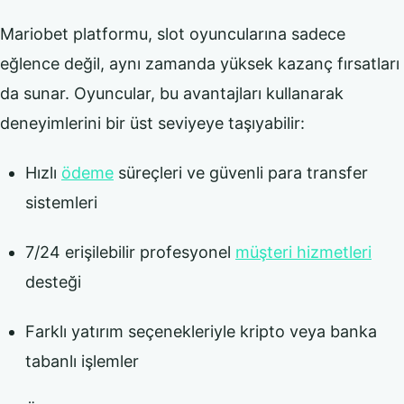
Mariobet platformu, slot oyuncularına sadece
eğlence değil, aynı zamanda yüksek kazanç fırsatları
da sunar. Oyuncular, bu avantajları kullanarak
deneyimlerini bir üst seviyeye taşıyabilir:
Hızlı
ödeme
süreçleri ve güvenli para transfer
sistemleri
7/24 erişilebilir profesyonel
müşteri hizmetleri
desteği
Farklı yatırım seçenekleriyle kripto veya banka
tabanlı işlemler