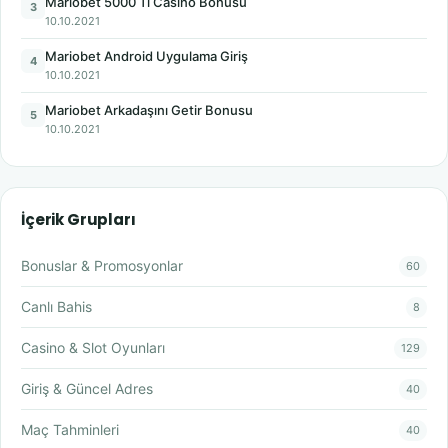
Mariobet 5000 Tl Casino Bonusu
3
10.10.2021
Mariobet Android Uygulama Giriş
4
10.10.2021
Mariobet Arkadaşını Getir Bonusu
5
10.10.2021
İçerik Grupları
Bonuslar & Promosyonlar
60
Canlı Bahis
8
Casino & Slot Oyunları
129
Giriş & Güncel Adres
40
Maç Tahminleri
40