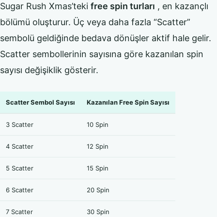
Sugar Rush Xmas’teki
free spin turları
, en kazançlı
bölümü oluşturur. Üç veya daha fazla “Scatter”
sembolü geldiğinde bedava dönüşler aktif hale gelir.
Scatter sembollerinin sayısına göre kazanılan spin
sayısı değişiklik gösterir.
Scatter Sembol Sayısı
Kazanılan Free Spin Sayısı
3 Scatter
10 Spin
4 Scatter
12 Spin
5 Scatter
15 Spin
6 Scatter
20 Spin
7 Scatter
30 Spin