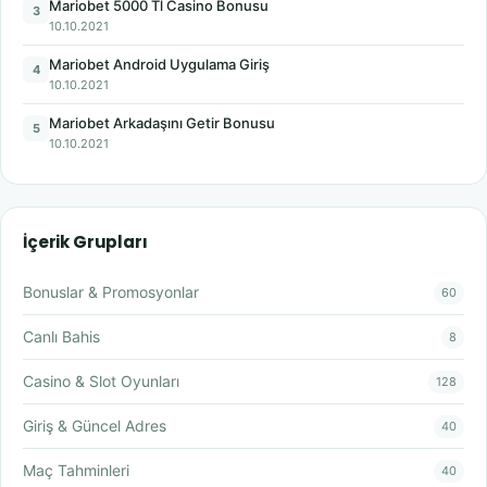
Mariobet 5000 Tl Casino Bonusu
3
10.10.2021
Mariobet Android Uygulama Giriş
4
10.10.2021
Mariobet Arkadaşını Getir Bonusu
5
10.10.2021
İçerik Grupları
Bonuslar & Promosyonlar
60
Canlı Bahis
8
Casino & Slot Oyunları
128
Giriş & Güncel Adres
40
Maç Tahminleri
40