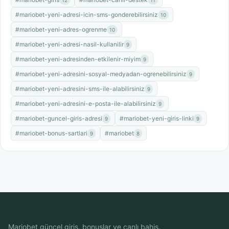
#mariobet-yeni-adresi-icin-sms-gonderebilirsiniz
10
#mariobet-yeni-adres-ogrenme
10
#mariobet-yeni-adresi-nasil-kullanilir
9
#mariobet-yeni-adresinden-etkilenir-miyim
9
#mariobet-yeni-adresini-sosyal-medyadan-ogrenebilirsiniz
9
#mariobet-yeni-adresini-sms-ile-alabilirsiniz
9
#mariobet-yeni-adresini-e-posta-ile-alabilirsiniz
9
#mariobet-guncel-giris-adresi
#mariobet-yeni-giris-linki
9
9
#mariobet-bonus-sartlari
#mariobet
9
8
Mariobet güncel giriş, bonuslar ve canlı bahis.