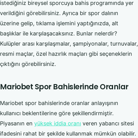
istediğiniz bireysel sporcuya bahis programında yer
verildiğini görebilirsiniz. Ayrıca bir spor dalının
üzerine gelip, tıklama işlemini yaptığınızda, alt
başlıklar ile karşılaşacaksınız. Bunlar nelerdir?
Kulüpler arası karşılaşmalar, şampiyonalar, turnuvalar,
resmi maçlar, özel hazırlık maçları gibi seçeneklerin
çıktığını görebilirsiniz.
Mariobet Spor Bahislerinde Oranlar
Mariobet spor bahislerinde oranlar anlayışının
kullanıcı beklentilerine göre şekillendirmiştir.
Piyasanın en
yüksek iddia oranı
veren yabancı sitesi
ifadesini rahat bir şekilde kullanmak mümkün olabilir.