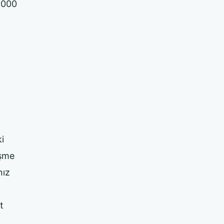
1.000
i
eşme
nız
t