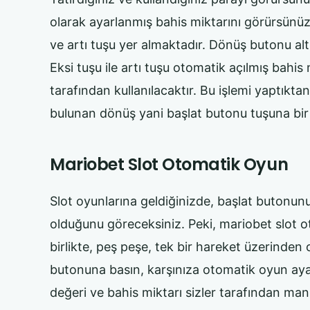
olarak ayarlanmış bahis miktarını görürsünüz
ve artı tuşu yer almaktadır. Dönüş butonu al
Eksi tuşu ile artı tuşu otomatik açılmış bahi
tarafından kullanılacaktır. Bu işlemi yaptıkta
bulunan dönüş yani başlat butonu tuşuna bir 
Mariobet Slot Otomatik Oyun
Slot oyunlarına geldiğinizde, başlat butonun
olduğunu göreceksiniz. Peki, mariobet slot 
birlikte, peş peşe, tek bir hareket üzerind
butonuna basın, karşınıza otomatik oyun ayar
değeri ve bahis miktarı sizler tarafından man