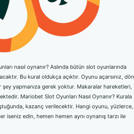
nları nasıl oynanır? Aslında bütün slot oyunlarında
aktır. Bu kural oldukça açıktır. Oyunu açarsınız, dö
r şey yapmanıza gerek yoktur. Makaralar hareketleri,
ktedir. Mariobet Slot Oyunları Nasıl Oynanır? Kurala
tuğunda, kazanç verilecektir. Hangi oyunu, yüzlerce,
der iseniz edin, hemen hemen aynı oynanış tarzı ile