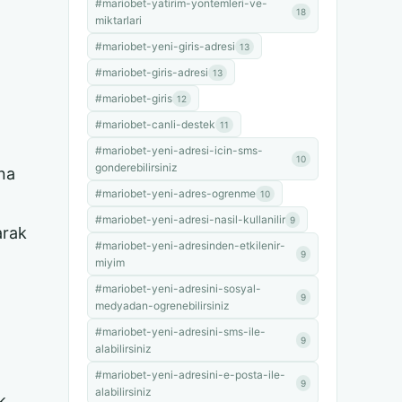
#mariobet-yatirim-yontemleri-ve-
18
miktarlari
#mariobet-yeni-giris-adresi
13
#mariobet-giris-adresi
13
#mariobet-giris
12
#mariobet-canli-destek
11
#mariobet-yeni-adresi-icin-sms-
10
gonderebilirsiniz
na
#mariobet-yeni-adres-ogrenme
10
#mariobet-yeni-adresi-nasil-kullanilir
9
arak
#mariobet-yeni-adresinden-etkilenir-
9
miyim
#mariobet-yeni-adresini-sosyal-
9
medyadan-ogrenebilirsiniz
#mariobet-yeni-adresini-sms-ile-
9
alabilirsiniz
#mariobet-yeni-adresini-e-posta-ile-
9
alabilirsiniz
k