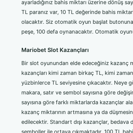
ayarladığınız bahis miktarı üzerine dönüş say
TL paranız var, 10 TL değerinde bahis miktar
olacaktır. Siz otomatik oyun başlat butonuna
peşe, 100 defa oynanacaktır. Otomatik oyun
Mariobet Slot Kazançları
Bir slot oyunundan elde edeceğiniz kazanç mi
kazançları kimi zaman birkaç TL, kimi zaman 
yüzbinlerce TL seviyesine çıkacaktır. Neye gö
makara, satır ve sembol sayısına göre değişir
sayısına göre farklı miktarlarda kazançlar al
kazanç miktarının artmasına ya da düşmesine
edilecektir. Standart dışı kazançlar, bedava d
semboller ile ortaya çıkmaktadır. 100 TL bahi