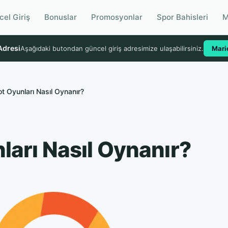
el Giriş
Bonuslar
Promosyonlar
Spor Bahisleri
M
Adresi
Aşağıdaki butondan güncel giriş adresimize ulaşabilirsiniz.
Mario
ot Oyunları Nasıl Oynanır?
ları Nasıl Oynanır?