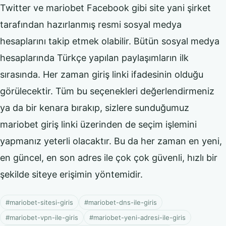
Twitter ve mariobet Facebook gibi site yani şirket
tarafından hazırlanmış resmi sosyal medya
hesaplarını takip etmek olabilir. Bütün sosyal medya
hesaplarında Türkçe yapılan paylaşımların ilk
sırasında. Her zaman giriş linki ifadesinin olduğu
görülecektir. Tüm bu seçenekleri değerlendirmeniz
ya da bir kenara bırakıp, sizlere sunduğumuz
mariobet giriş linki üzerinden de seçim işlemini
yapmanız yeterli olacaktır. Bu da her zaman en yeni,
en güncel, en son adres ile çok çok güvenli, hızlı bir
şekilde siteye erişimin yöntemidir.
#mariobet-sitesi-giris
#mariobet-dns-ile-giris
#mariobet-vpn-ile-giris
#mariobet-yeni-adresi-ile-giris