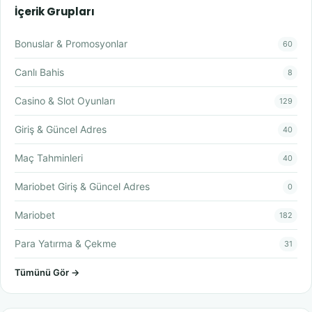
İçerik Grupları
Bonuslar & Promosyonlar
60
Canlı Bahis
8
Casino & Slot Oyunları
129
Giriş & Güncel Adres
40
Maç Tahminleri
40
Mariobet Giriş & Güncel Adres
0
Mariobet
182
Para Yatırma & Çekme
31
Tümünü Gör →