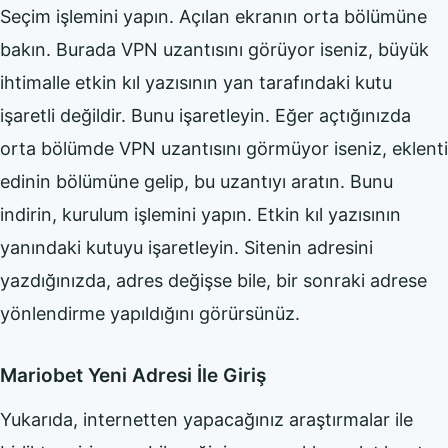
Seçim işlemini yapın. Açılan ekranın orta bölümüne
bakın. Burada VPN uzantısını görüyor iseniz, büyük
ihtimalle etkin kıl yazısının yan tarafındaki kutu
işaretli değildir. Bunu işaretleyin. Eğer açtığınızda
orta bölümde VPN uzantısını görmüyor iseniz, eklenti
edinin bölümüne gelip, bu uzantıyı aratın. Bunu
indirin, kurulum işlemini yapın. Etkin kıl yazısının
yanındaki kutuyu işaretleyin. Sitenin adresini
yazdığınızda, adres değişse bile, bir sonraki adrese
yönlendirme yapıldığını görürsünüz.
Mariobet Yeni Adresi İle Giriş
Yukarıda, internetten yapacağınız araştırmalar ile