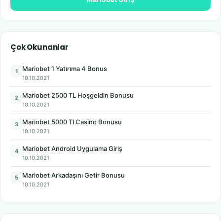
Çok Okunanlar
Mariobet 1 Yatırıma 4 Bonus
1
10.10.2021
Mariobet 2500 TL Hoşgeldin Bonusu
2
10.10.2021
Mariobet 5000 Tl Casino Bonusu
3
10.10.2021
Mariobet Android Uygulama Giriş
4
10.10.2021
Mariobet Arkadaşını Getir Bonusu
5
10.10.2021