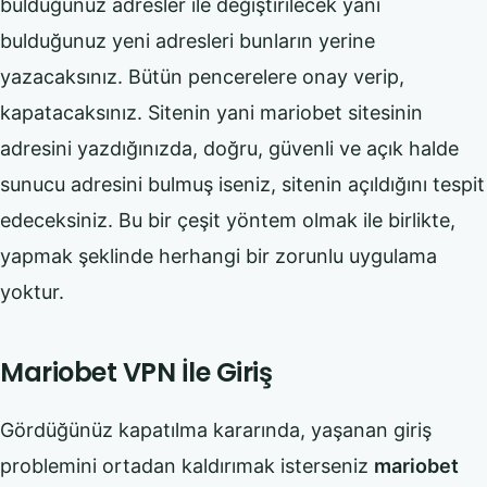
bulduğunuz adresler ile değiştirilecek yani
bulduğunuz yeni adresleri bunların yerine
yazacaksınız. Bütün pencerelere onay verip,
kapatacaksınız. Sitenin yani mariobet sitesinin
adresini yazdığınızda, doğru, güvenli ve açık halde
sunucu adresini bulmuş iseniz, sitenin açıldığını tespit
edeceksiniz. Bu bir çeşit yöntem olmak ile birlikte,
yapmak şeklinde herhangi bir zorunlu uygulama
yoktur.
Mariobet VPN İle Giriş
Gördüğünüz kapatılma kararında, yaşanan giriş
problemini ortadan kaldırımak isterseniz
mariobet