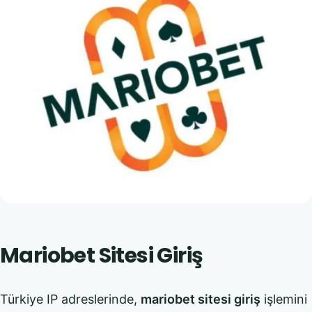
Mariobet Sitesi Giriş
Türkiye IP adreslerinde,
mariobet sitesi giriş
işlemini