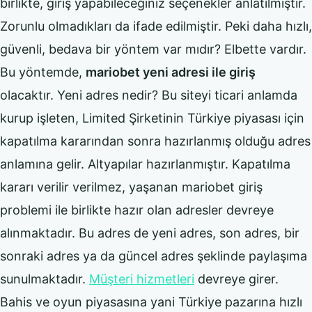
birlikte, giriş yapabileceğiniz seçenekler anlatılmıştır.
Zorunlu olmadıkları da ifade edilmiştir. Peki daha hızlı,
güvenli, bedava bir yöntem var mıdır? Elbette vardır.
Bu yöntemde,
mariobet yeni adresi ile giriş
olacaktır. Yeni adres nedir? Bu siteyi ticari anlamda
kurup işleten, Limited Şirketinin Türkiye piyasası için
kapatılma kararından sonra hazırlanmış olduğu adres
anlamına gelir. Altyapılar hazırlanmıştır. Kapatılma
kararı verilir verilmez, yaşanan mariobet giriş
problemi ile birlikte hazır olan adresler devreye
alınmaktadır. Bu adres de yeni adres, son adres, bir
sonraki adres ya da güncel adres şeklinde paylaşıma
sunulmaktadır.
Müşteri hizmetleri
devreye girer.
Bahis ve oyun piyasasına yani Türkiye pazarına hızlı