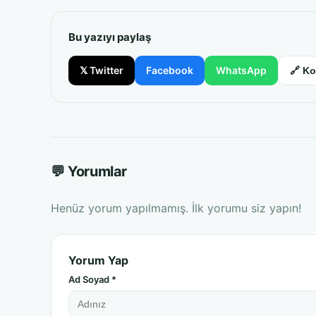
Bu yazıyı paylaş
𝕏 Twitter
Facebook
WhatsApp
🔗 Ko
💬 Yorumlar
Henüz yorum yapılmamış. İlk yorumu siz yapın!
Yorum Yap
Ad Soyad *