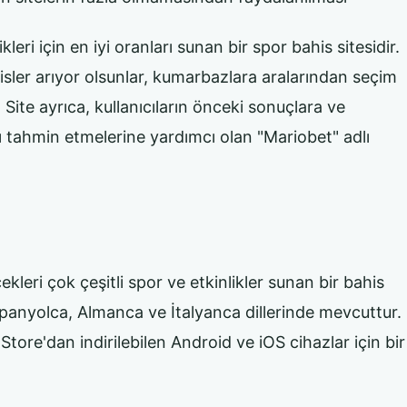
leri için en iyi oranları sunan bir spor bahis sitesidir.
isler arıyor olsunlar, kumarbazlara aralarından seçim
. Site ayrıca, kullanıcıların önceki sonuçlara ve
ı tahmin etmelerine yardımcı olan "Mariobet" adlı
ekleri çok çeşitli spor ve etkinlikler sunan bir bahis
 İspanyolca, Almanca ve İtalyanca dillerinde mevcuttur.
ore'dan indirilebilen Android ve iOS cihazlar için bir