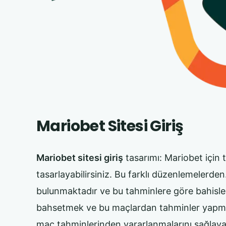
Mariobet Sitesi Giriş
Mariobet sitesi giriş
tasarımı: Mariobet için t
tasarlayabilirsiniz. Bu farklı düzenlemelerd
bulunmaktadır ve bu tahminlere göre bahisl
bahsetmek ve bu maçlardan tahminler yapmak 
maç tahminlerinden yararlanmalarını sağlaya