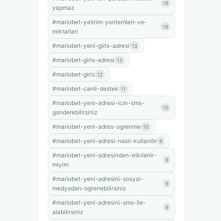
18
yapmaz
#mariobet-yatirim-yontemleri-ve-
18
miktarlari
#mariobet-yeni-giris-adresi
13
#mariobet-giris-adresi
13
#mariobet-giris
12
#mariobet-canli-destek
11
#mariobet-yeni-adresi-icin-sms-
10
gonderebilirsiniz
#mariobet-yeni-adres-ogrenme
10
#mariobet-yeni-adresi-nasil-kullanilir
9
#mariobet-yeni-adresinden-etkilenir-
9
miyim
#mariobet-yeni-adresini-sosyal-
9
medyadan-ogrenebilirsiniz
#mariobet-yeni-adresini-sms-ile-
9
alabilirsiniz