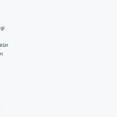
gi
Bütün
en
e