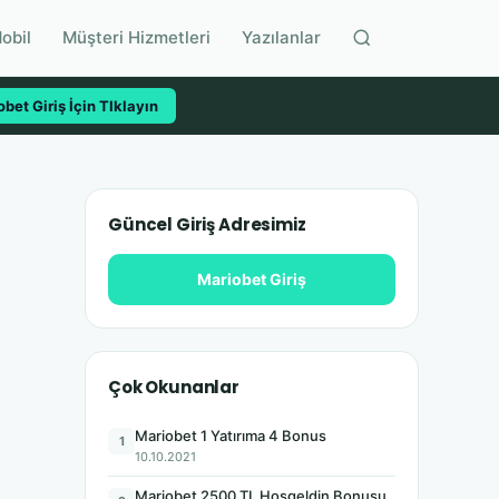
obil
Müşteri Hizmetleri
Yazılanlar
bet Giriş İçin TIklayın
Güncel Giriş Adresimiz
Mariobet Giriş
Çok Okunanlar
Mariobet 1 Yatırıma 4 Bonus
1
10.10.2021
Mariobet 2500 TL Hoşgeldin Bonusu