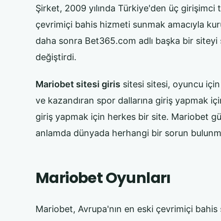
Şirket, 2009 yılında Türkiye'den üç girişimci
çevrimiçi bahis hizmeti sunmak amacıyla kuru
daha sonra Bet365.com adlı başka bir siteyi 
değiştirdi.
Mariobet sitesi giris
sitesi sitesi, oyuncu içi
ve kazandıran spor dallarına giriş yapmak içi
giriş yapmak için herkes bir site. Mariobet güv
anlamda dünyada herhangi bir sorun bulunm
Mariobet Oyunları
Mariobet, Avrupa'nın en eski çevrimiçi bahis 