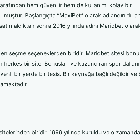
 tarafından hem güvenilir hem de kullanımı kolay bir
lmuştur. Başlangıçta “MaxiBet” olarak adlandırıldı, a
satın aldıktan sonra 2016 yılında adını Mariobet olara
n en seçme seçeneklerden biridir. Mariobet sitesi bonus
n herkes bir site. Bonusları ve kazandıran spor dalları
enli bir yerde bir tesis. Bir kaynağa bağlı değildir ve 
amaktadır.
sitelerinden biridir. 1999 yılında kuruldu ve o zamand