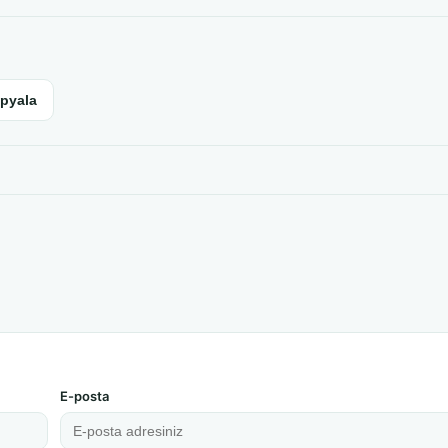
pyala
E-posta