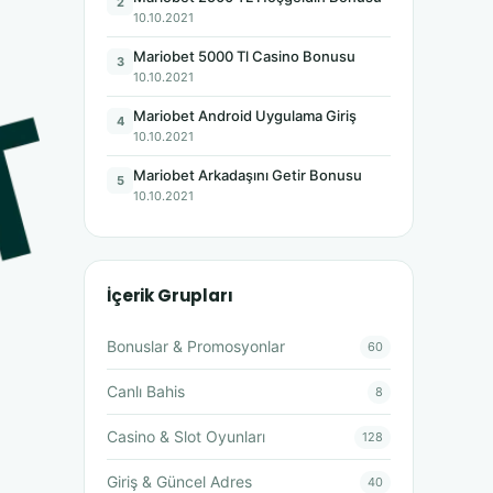
2
10.10.2021
Mariobet 5000 Tl Casino Bonusu
3
10.10.2021
Mariobet Android Uygulama Giriş
4
10.10.2021
Mariobet Arkadaşını Getir Bonusu
5
10.10.2021
İçerik Grupları
Bonuslar & Promosyonlar
60
Canlı Bahis
8
Casino & Slot Oyunları
128
Giriş & Güncel Adres
40