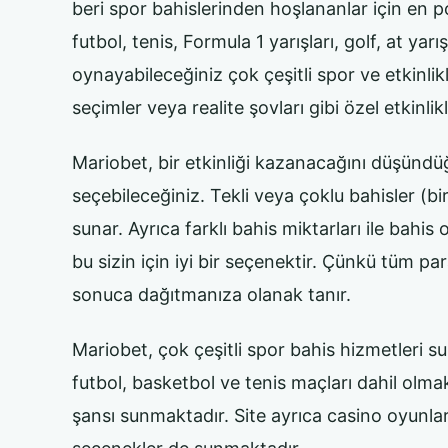
beri spor bahislerinden hoşlananlar için en po
futbol, ​​tenis, Formula 1 yarışları, golf, at 
oynayabileceğiniz çok çeşitli spor ve etkinli
seçimler veya realite şovları gibi özel etkinlik
Mariobet, bir etkinliği kazanacağını düşün
seçebileceğiniz. Tekli veya çoklu bahisler (biri
sunar. Ayrıca farklı bahis miktarları ile bahi
bu sizin için iyi bir seçenektir. Çünkü tüm pa
sonuca dağıtmanıza olanak tanır.
Mariobet, çok çeşitli spor bahis hizmetleri su
futbol, ​​basketbol ve tenis maçları dahil olm
şansı sunmaktadır. Site ayrıca casino oyunlar