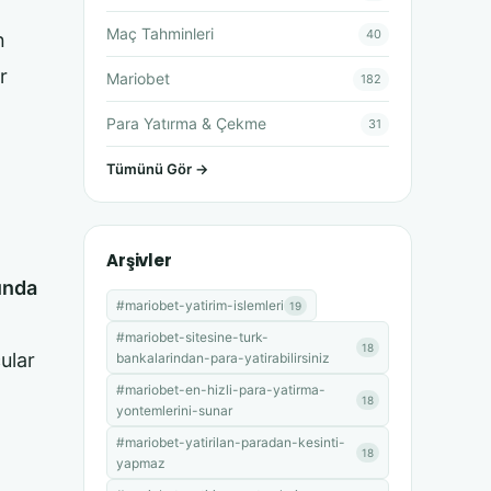
Maç Tahminleri
40
n
r
Mariobet
182
Para Yatırma & Çekme
31
Tümünü Gör →
Arşivler
unda
#mariobet-yatirim-islemleri
19
#mariobet-sitesine-turk-
18
ular
bankalarindan-para-yatirabilirsiniz
#mariobet-en-hizli-para-yatirma-
18
yontemlerini-sunar
#mariobet-yatirilan-paradan-kesinti-
18
yapmaz