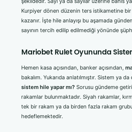
şekildedir. Sayı ya da sayılar üzerine bahis ya
Kurpiyer dönen düzenin ters istikametine bir 
kazanır. İşte hile anlayışı bu aşamada gündeme
sayının tercih edilip edilmediği yönünde şüphe
Mariobet Rulet Oyununda Siste
Hemen kasa açısından, banker açısından,
ma
bakalım. Yukarıda anlatılmıştır. Sistem ya da
sistem hile yapar mı?
Sorusu gündeme getirilm
rakamlar bulunmaktadır. Siyah rakamlar, kırm
tek bir rakam ya da birden fazla rakam gru
hedeflemektedir.