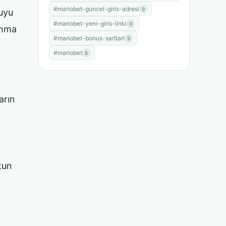
#mariobet-guncel-giris-adresi
9
nuyu
#mariobet-yeni-giris-linki
9
anma
#mariobet-bonus-sartlari
9
#mariobet
8
arın
tun