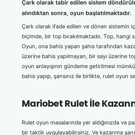
Çark olarak tabir edilen sistem döndürül
alındıktan sonra, oyun başlatılmaktadır.
Çark olarak ifade edilen ve dönen sistemin iç
biçimde, bir top bırakılmaktadır. Top, hangi
Oyun, ona bahis yapan şahıs tarafından kaza
üzerine bahis yapılmayan, bir sayı üzerine 
oyun anlayışının gündeme getirilmesi mümkün d
bahis yapıp, şansınız ile birlikte, rulet oyu
Mariobet Rulet İle Kazanm
Rulet oyun masalarında yer aldığınızda ve p
bir taktik uygulayabilirsiniz. Ve kazanma şansı