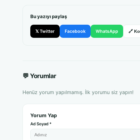
Bu yazıyı paylaş
𝕏 Twitter
Facebook
WhatsApp
🔗 Ko
💬 Yorumlar
Henüz yorum yapılmamış. İlk yorumu siz yapın!
Yorum Yap
Ad Soyad *