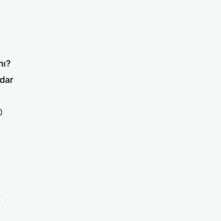
mı?
adar
0
e