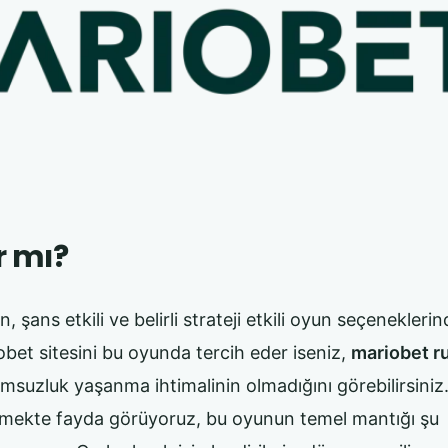
r mı?
, şans etkili ve belirli strateji etkili oyun seçenekleri
iobet sitesini bu oyunda tercih eder iseniz,
mariobet ru
msuzluk yaşanma ihtimalinin olmadığını görebilirsiniz
rtmekte fayda görüyoruz, bu oyunun temel mantığı şu