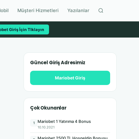
obil
Müşteri Hizmetleri
Yazılanlar
bet Giriş İçin TIklayın
Güncel Giriş Adresimiz
Mariobet Giriş
Çok Okunanlar
Mariobet 1 Yatırıma 4 Bonus
1
10.10.2021
Mariobet 2500 TL Hoşgeldin Bonusu