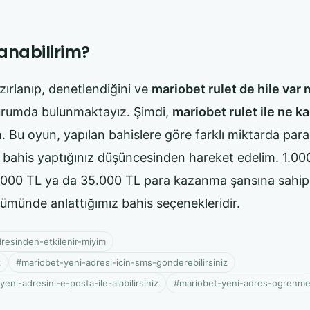
anabilirim?
zırlanıp, denetlendiğini ve
mariobet rulet de hile var 
durumda bulunmaktayız. Şimdi,
mariobet rulet ile ne k
. Bu oyun, yapılan bahislere göre farklı miktarda para
e bahis yaptığınız düşüncesinden hareket edelim. 1.00
 12.000 TL ya da 35.000 TL para kazanma şansına sahip
bölümünde anlattığımız bahis seçenekleridir.
resinden-etkilenir-miyim
z
#mariobet-yeni-adresi-icin-sms-gonderebilirsiniz
eni-adresini-e-posta-ile-alabilirsiniz
#mariobet-yeni-adres-ogrenm