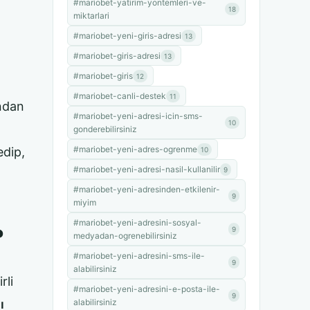
#mariobet-yatirim-yontemleri-ve-
18
miktarlari
#mariobet-yeni-giris-adresi
13
#mariobet-giris-adresi
13
#mariobet-giris
12
#mariobet-canli-destek
11
ından
#mariobet-yeni-adresi-icin-sms-
10
gonderebilirsiniz
#mariobet-yeni-adres-ogrenme
edip,
10
#mariobet-yeni-adresi-nasil-kullanilir
9
#mariobet-yeni-adresinden-etkilenir-
9
miyim
#mariobet-yeni-adresini-sosyal-
?
9
medyadan-ogrenebilirsiniz
#mariobet-yeni-adresini-sms-ile-
9
alabilirsiniz
rli
#mariobet-yeni-adresini-e-posta-ile-
9
ı
alabilirsiniz