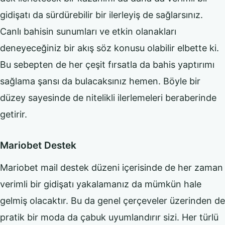
gidişatı da sürdürebilir bir ilerleyiş de sağlarsınız.
Canlı bahisin sunumları ve etkin olanakları
deneyeceğiniz bir akış söz konusu olabilir elbette ki.
Bu sebepten de her çeşit fırsatla da bahis yaptırımı
sağlama şansı da bulacaksınız hemen. Böyle bir
düzey sayesinde de nitelikli ilerlemeleri beraberinde
getirir.
Mariobet Destek
Mariobet mail destek düzeni içerisinde de her zaman
verimli bir gidişatı yakalamanız da mümkün hale
gelmiş olacaktır. Bu da genel çerçeveler üzerinden de
pratik bir moda da çabuk uyumlandırır sizi. Her türlü