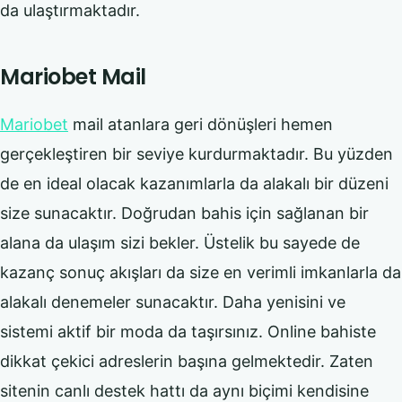
da ulaştırmaktadır.
Mariobet Mail
Mariobet
mail atanlara geri dönüşleri hemen
gerçekleştiren bir seviye kurdurmaktadır. Bu yüzden
de en ideal olacak kazanımlarla da alakalı bir düzeni
size sunacaktır. Doğrudan bahis için sağlanan bir
alana da ulaşım sizi bekler. Üstelik bu sayede de
kazanç sonuç akışları da size en verimli imkanlarla da
alakalı denemeler sunacaktır. Daha yenisini ve
sistemi aktif bir moda da taşırsınız. Online bahiste
dikkat çekici adreslerin başına gelmektedir. Zaten
sitenin canlı destek hattı da aynı biçimi kendisine