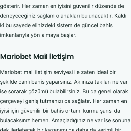
gösterir. Her zaman en iyisini güvenilir düzende de
deneyeceğiniz sağlam olanakları bulunacaktır. Kaldı
ki bu sayede elinizdeki sistem de güncel bahis
imkanlarıyla yön almaya başlar.
Mariobet Mail İletişim
Mariobet mail iletişim seviyesi ile zaten ideal bir
şekilde canlı bahis yaparsınız. Aklınıza takılan ne var
ise sorarak çözümü bulabilirsiniz. Bu da genel olarak
çerçeveyi geniş tutmanızı da sağlatır. Her zaman en
iyisi için güvenilir bir bahis ortamı kurma şansı da
bulacaksınız hemen. Amaçladığınız ne var ise sonuna
dek ilerletecek bir kazanımı da daha da verimli bir