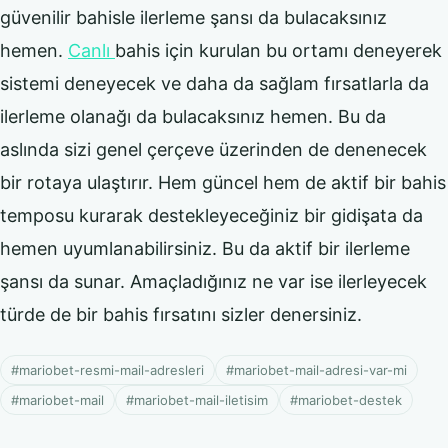
güvenilir bahisle ilerleme şansı da bulacaksınız
hemen.
Canlı
bahis için kurulan bu ortamı deneyerek
sistemi deneyecek ve daha da sağlam fırsatlarla da
ilerleme olanağı da bulacaksınız hemen. Bu da
aslında sizi genel çerçeve üzerinden de denenecek
bir rotaya ulaştırır. Hem güncel hem de aktif bir bahis
temposu kurarak destekleyeceğiniz bir gidişata da
hemen uyumlanabilirsiniz. Bu da aktif bir ilerleme
şansı da sunar. Amaçladığınız ne var ise ilerleyecek
türde de bir bahis fırsatını sizler denersiniz.
#mariobet-resmi-mail-adresleri
#mariobet-mail-adresi-var-mi
#mariobet-mail
#mariobet-mail-iletisim
#mariobet-destek