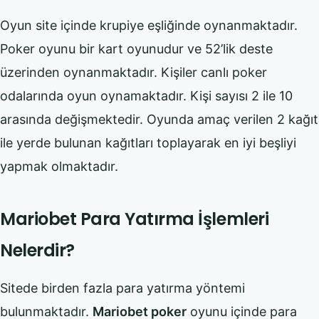
Oyun site içinde krupiye eşliğinde oynanmaktadır.
Poker oyunu bir kart oyunudur ve 52’lik deste
üzerinden oynanmaktadır. Kişiler canlı poker
odalarında oyun oynamaktadır. Kişi sayısı 2 ile 10
arasında değişmektedir. Oyunda amaç verilen 2 kağıt
ile yerde bulunan kağıtları toplayarak en iyi beşliyi
yapmak olmaktadır.
Mariobet Para Yatırma İşlemleri
Nelerdir?
Sitede birden fazla para yatırma yöntemi
bulunmaktadır.
Mariobet poker
oyunu içinde para