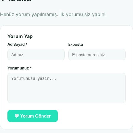
Henüz yorum yapılmamış. İlk yorumu siz yapın!
Yorum Yap
Ad Soyad *
E-posta
Yorumunuz *
💬 Yorum Gönder