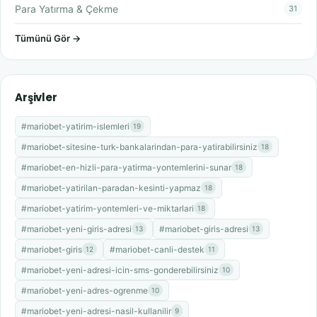
Para Yatırma & Çekme
31
Tümünü Gör →
Arşivler
#mariobet-yatirim-islemleri
19
#mariobet-sitesine-turk-bankalarindan-para-yatirabilirsiniz
18
#mariobet-en-hizli-para-yatirma-yontemlerini-sunar
18
#mariobet-yatirilan-paradan-kesinti-yapmaz
18
#mariobet-yatirim-yontemleri-ve-miktarlari
18
#mariobet-yeni-giris-adresi
#mariobet-giris-adresi
13
13
#mariobet-giris
#mariobet-canli-destek
12
11
#mariobet-yeni-adresi-icin-sms-gonderebilirsiniz
10
#mariobet-yeni-adres-ogrenme
10
#mariobet-yeni-adresi-nasil-kullanilir
9