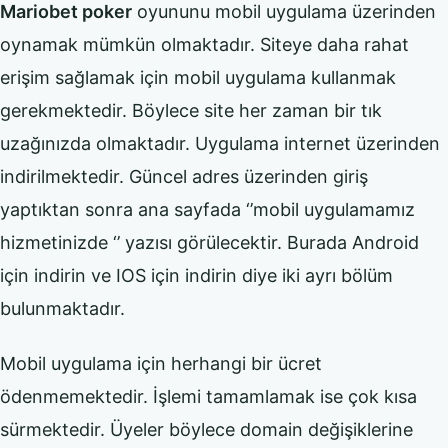
Mariobet poker
oyununu mobil uygulama üzerinden
oynamak mümkün olmaktadır. Siteye daha rahat
erişim sağlamak için mobil uygulama kullanmak
gerekmektedir. Böylece site her zaman bir tık
uzağınızda olmaktadır. Uygulama internet üzerinden
indirilmektedir. Güncel adres üzerinden giriş
yaptıktan sonra ana sayfada ‘’mobil uygulamamız
hizmetinizde ‘’ yazısı görülecektir. Burada Android
için indirin ve IOS için indirin diye iki ayrı bölüm
bulunmaktadır.
Mobil uygulama için herhangi bir ücret
ödenmemektedir. İşlemi tamamlamak ise çok kısa
sürmektedir. Üyeler böylece domain değişiklerine