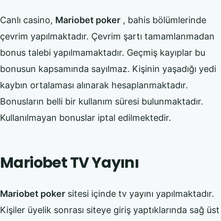
Canlı casino,
Mariobet poker
, bahis bölümlerinde
çevrim yapılmaktadır. Çevrim şartı tamamlanmadan
bonus talebi yapılmamaktadır. Geçmiş kayıplar bu
bonusun kapsamında sayılmaz. Kişinin yaşadığı yedi
kaybın ortalaması alınarak hesaplanmaktadır.
Bonusların belli bir kullanım süresi bulunmaktadır.
Kullanılmayan bonuslar iptal edilmektedir.
Mariobet TV Yayını
Mariobet poker
sitesi içinde tv yayını yapılmaktadır.
Kişiler üyelik sonrası siteye giriş yaptıklarında sağ üst