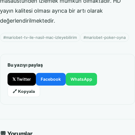
masaüstünden izlemek mümkün olmaktadır. HD
yayın kalitesi olması ayrıca bir artı olarak
değerlendirilmektedir.
#mariobet-tv-ile-nasil-mac-izleyebilirim
#mariobet-poker-oyna
Bu yazıyı paylaş
𝕏 Twitter
Facebook
WhatsApp
🔗 Kopyala
💬 Yorumlar