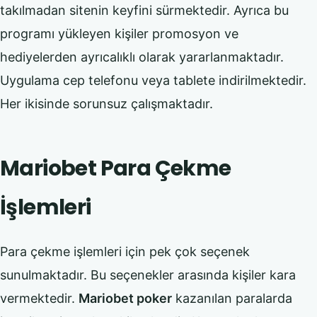
takılmadan sitenin keyfini sürmektedir. Ayrıca bu
programı yükleyen kişiler promosyon ve
hediyelerden ayrıcalıklı olarak yararlanmaktadır.
Uygulama cep telefonu veya tablete indirilmektedir.
Her ikisinde sorunsuz çalışmaktadır.
Mariobet Para Çekme
İşlemleri
Para çekme işlemleri için pek çok seçenek
sunulmaktadır. Bu seçenekler arasında kişiler kara
vermektedir.
Mariobet poker
kazanılan paralarda