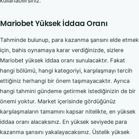
kullanabilirsiniz.
Mariobet Yüksek İddaa Oranı
Tahminde bulunup, para kazanma şansını elde etmek
için, bahis oynamaya karar verdiğinizde, sizlere
Mariobet yüksek iddaa oranı sunulacaktır. Fakat
hangi bölümü, hangi kategoriyi, karşılaşmayı tercih
ettiğiniz herhangi bir önem taşımayacaktır. Ayrıca
hangi tahmini gündeme getirmek istediğinizin de bir
önemi yoktur. Market içerisinde gördüğünüz
karşılaşmaların tamamını kapsar nitelikte, en yüksek
iddaa oranı alacaksınız. En yüksek seviyede para
kazanma şansını yakalayacaksınız. Üstelik yüksek