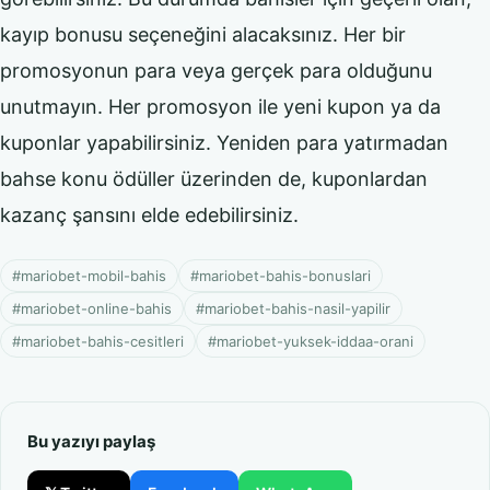
kayıp bonusu seçeneğini alacaksınız. Her bir
promosyonun para veya gerçek para olduğunu
unutmayın. Her promosyon ile yeni kupon ya da
kuponlar yapabilirsiniz. Yeniden para yatırmadan
bahse konu ödüller üzerinden de, kuponlardan
kazanç şansını elde edebilirsiniz.
#mariobet-mobil-bahis
#mariobet-bahis-bonuslari
#mariobet-online-bahis
#mariobet-bahis-nasil-yapilir
#mariobet-bahis-cesitleri
#mariobet-yuksek-iddaa-orani
Bu yazıyı paylaş