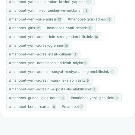
#mariobet-yatirilan-paradan-kesinti-yapmaz
18
#mariobet-yatirim-yontemleri-ve-miktarlari
18
#mariobet-yeni-giris-adresi
#mariobet-giris-adresi
13
13
#mariobet-giris
#mariobet-canli-destek
12
11
#mariobet-yeni-adresi-icin-sms-gonderebilirsiniz
10
#mariobet-yeni-adres-ogrenme
10
#mariobet-yeni-adresi-nasil-kullanilir
9
#mariobet-yeni-adresinden-etkilenir-miyim
9
#mariobet-yeni-adresini-sosyal-medyadan-ogrenebilirsiniz
9
#mariobet-yeni-adresini-sms-ile-alabilirsiniz
9
#mariobet-yeni-adresini-e-posta-ile-alabilirsiniz
9
#mariobet-guncel-giris-adresi
#mariobet-yeni-giris-linki
9
9
#mariobet-bonus-sartlari
#mariobet
9
8