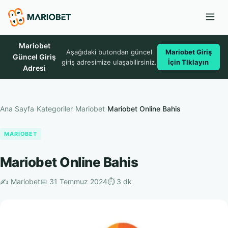
Mariobet
Aşağıdaki butondan güncel
Mariobet Giriş
Güncel Giriş
giriş adresimize ulaşabilirsiniz.
İçin TIklayın
Adresi
Ana Sayfa
›
Kategoriler
›
Mariobet
›
Mariobet Online Bahis
MARIOBET
Mariobet Online Bahis
✍️ Mariobet
📅 31 Temmuz 2024
⏱️ 3 dk