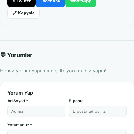
𝕏 Twitter
Facebook
WhatsApp
🔗 Kopyala
💬 Yorumlar
Henüz yorum yapılmamış. İlk yorumu siz yapın!
Yorum Yap
Ad Soyad *
E-posta
Yorumunuz *