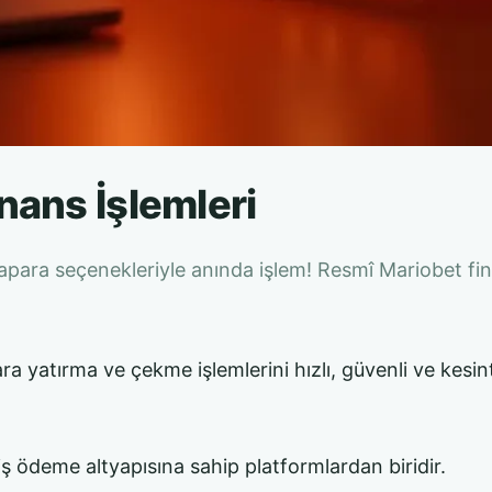
nans İşlemleri
 Papara seçenekleriyle anında işlem! Resmî Mariobet fi
ra yatırma ve çekme işlemlerini hızlı, güvenli ve kesint
iş ödeme altyapısına sahip platformlardan biridir.