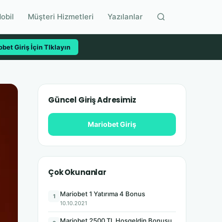
obil
Müşteri Hizmetleri
Yazılanlar
bet Giriş İçin TIklayın
Güncel Giriş Adresimiz
Mariobet Giriş
Çok Okunanlar
Mariobet 1 Yatırıma 4 Bonus
1
10.10.2021
Mariobet 2500 TL Hoşgeldin Bonusu