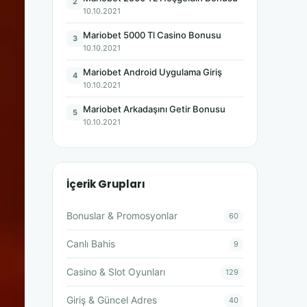
2
10.10.2021
Mariobet 5000 Tl Casino Bonusu
3
10.10.2021
Mariobet Android Uygulama Giriş
4
10.10.2021
Mariobet Arkadaşını Getir Bonusu
5
10.10.2021
İçerik Grupları
Bonuslar & Promosyonlar
60
Canlı Bahis
9
Casino & Slot Oyunları
129
Giriş & Güncel Adres
40