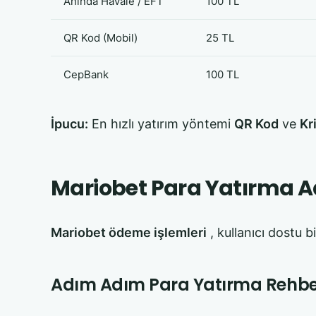
Anında Havale / EFT
100 TL
QR Kod (Mobil)
25 TL
CepBank
100 TL
İpucu:
En hızlı yatırım yöntemi
QR Kod
ve
Kr
Mariobet Para Yatırma A
Mariobet ödeme işlemleri
, kullanıcı dostu 
Adım Adım Para Yatırma Rehbe