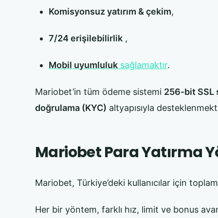
Komisyonsuz yatırım & çekim
,
7/24 erişilebilirlik
,
Mobil uyumluluk
sağlamaktır
.
Mariobet’in tüm ödeme sistemi
256-bit SSL ş
doğrulama (KYC)
altyapısıyla desteklenmekt
Mariobet Para Yatırma Y
Mariobet, Türkiye’deki kullanıcılar için topl
Her bir yöntem, farklı hız, limit ve bonus avan