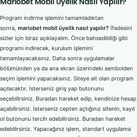
Mariobet Mobil Üyelik Nasıl Yapılır?
Program indirme işlemini tamamladıktan
sonra,
mariobet mobil üyelik nasıl yapılır?
İfadesini
sizler için biraz açıklayalım. Önce bahsedildiği gibi
programı indirecek, kurulum işlemini
tamamlayacaksınız. Daha sonra uygulamalar
bölümünden ya da ana ekran üzerindeki sembolden
seçim işlemini yapacaksınız. Siteye ait olan program
açılacaktır. İsterseniz giriş yap butonunu
seçebilirsiniz. Buradan hareket edip, kendinize hesap
açabilirsiniz. İsterseniz cepten açtığınız sitenin, kayıt
ol butonunu tercih edebilirsiniz. Buradan hareket
edebilirsiniz. Yapacağınız işlem, standart uygulama