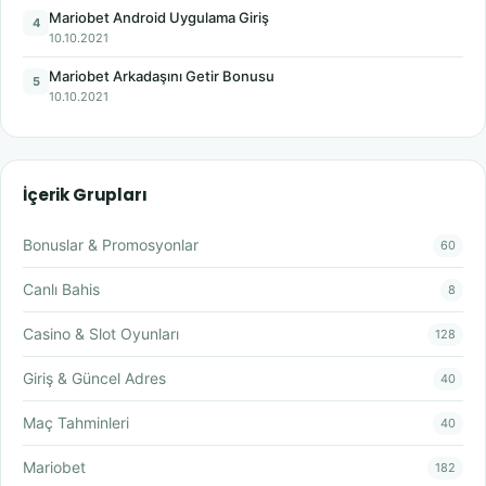
Mariobet Android Uygulama Giriş
4
10.10.2021
Mariobet Arkadaşını Getir Bonusu
5
10.10.2021
İçerik Grupları
Bonuslar & Promosyonlar
60
Canlı Bahis
8
Casino & Slot Oyunları
128
Giriş & Güncel Adres
40
Maç Tahminleri
40
Mariobet
182