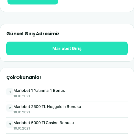
Güncel Giriş Adresimiz
Mariobet Giriş
Çok Okunanlar
Mariobet 1 Yatırıma 4 Bonus
1
10.10.2021
Mariobet 2500 TL Hoşgeldin Bonusu
2
10.10.2021
Mariobet 5000 Tl Casino Bonusu
3
10.10.2021