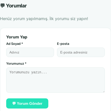
💬 Yorumlar
Henüz yorum yapılmamış. İlk yorumu siz yapın!
Yorum Yap
Ad Soyad *
E-posta
Yorumunuz *
💬 Yorum Gönder