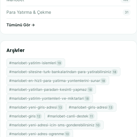
Para Yatırma & Çekme
31
Tümünü Gör →
Arşivler
#mariobet-yatirim-islemleri
19
#mariobet-sitesine-turk-bankalarindan-para-yatirabilirsiniz
18
#mariobet-en-hizli-para-yatirma-yontemlerini-sunar
18
#mariobet-yatirilan-paradan-kesinti-yapmaz
18
#mariobet-yatirim-yontemleri-ve-miktarlari
18
#mariobet-yeni-giris-adresi
#mariobet-giris-adresi
13
13
#mariobet-giris
#mariobet-canli-destek
12
11
#mariobet-yeni-adresi-icin-sms-gonderebilirsiniz
10
#mariobet-yeni-adres-ogrenme
10