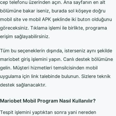
cep telefonu üzerinden açın. Ana sayfanın en alt
bölümüne bakar iseniz, burada sol köşeye doğru
mobil site ve mobil APK şeklinde iki buton olduğunu
göreceksiniz. Tıklama işlemi ile birlikte, programa
erişim sağlayabilirsiniz.
Tüm bu seçeneklerin dışında, isterseniz aynı şekilde
mariobet giriş işlemini yapın. Canlı destek bölümüne
gelin. Müşteri hizmetleri temsilcisinden mobil
uygulama için link talebinde bulunun. Sizlere teknik
destek sağlanacaktır.
Mariobet Mobil Program Nasıl Kullanılır?
Tespit işlemini yaptıktan sonra yani nereden