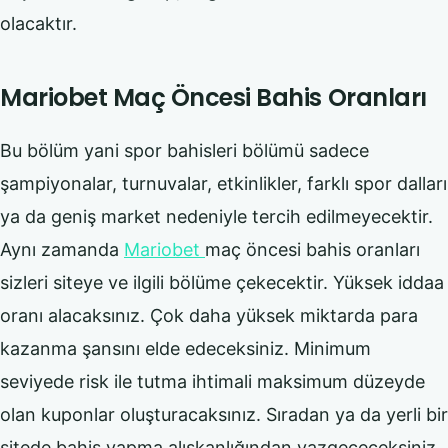
olacaktır.
Mariobet Maç Öncesi Bahis Oranları
Bu bölüm yani spor bahisleri bölümü sadece
şampiyonalar, turnuvalar, etkinlikler, farklı spor dalları
ya da geniş market nedeniyle tercih edilmeyecektir.
Aynı zamanda
Mariobet
maç öncesi bahis oranları
sizleri siteye ve ilgili bölüme çekecektir. Yüksek iddaa
oranı alacaksınız. Çok daha yüksek miktarda para
kazanma şansını elde edeceksiniz. Minimum
seviyede risk ile tutma ihtimali maksimum düzeyde
olan kuponlar oluşturacaksınız. Sıradan ya da yerli bir
sitede bahis yapma alışkanlığından vazgeçeceksiniz.