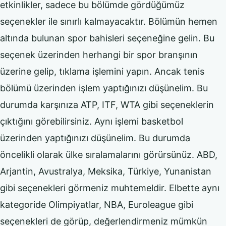
etkinlikler, sadece bu bölümde gördüğümüz
seçenekler ile sınırlı kalmayacaktır. Bölümün hemen
altında bulunan spor bahisleri seçeneğine gelin. Bu
seçenek üzerinden herhangi bir spor branşının
üzerine gelip, tıklama işlemini yapın. Ancak tenis
bölümü üzerinden işlem yaptığınızı düşünelim. Bu
durumda karşınıza ATP, ITF, WTA gibi seçeneklerin
çıktığını görebilirsiniz. Aynı işlemi basketbol
üzerinden yaptığınızı düşünelim. Bu durumda
öncelikli olarak ülke sıralamalarını görürsünüz. ABD,
Arjantin, Avustralya, Meksika, Türkiye, Yunanistan
gibi seçenekleri görmeniz muhtemeldir. Elbette aynı
kategoride Olimpiyatlar, NBA, Euroleague gibi
seçenekleri de görüp, değerlendirmeniz mümkün