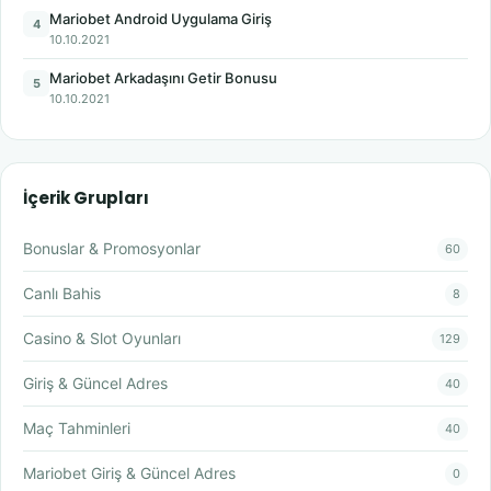
Mariobet Android Uygulama Giriş
4
10.10.2021
Mariobet Arkadaşını Getir Bonusu
5
10.10.2021
İçerik Grupları
Bonuslar & Promosyonlar
60
Canlı Bahis
8
Casino & Slot Oyunları
129
Giriş & Güncel Adres
40
Maç Tahminleri
40
Mariobet Giriş & Güncel Adres
0