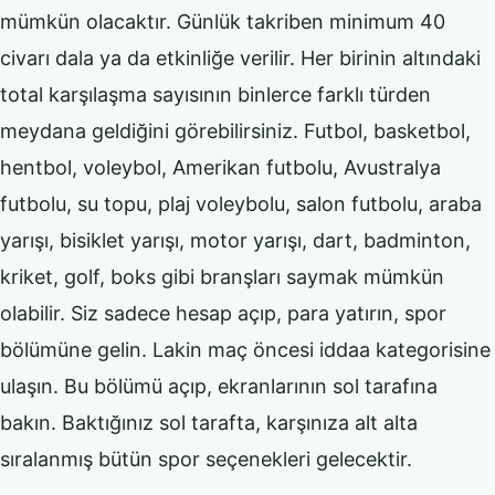
mümkün olacaktır. Günlük takriben minimum 40
civarı dala ya da etkinliğe verilir. Her birinin altındaki
total karşılaşma sayısının binlerce farklı türden
meydana geldiğini görebilirsiniz. Futbol, basketbol,
hentbol, voleybol, Amerikan futbolu, Avustralya
futbolu, su topu, plaj voleybolu, salon futbolu, araba
yarışı, bisiklet yarışı, motor yarışı, dart, badminton,
kriket, golf, boks gibi branşları saymak mümkün
olabilir. Siz sadece hesap açıp, para yatırın, spor
bölümüne gelin. Lakin maç öncesi iddaa kategorisine
ulaşın. Bu bölümü açıp, ekranlarının sol tarafına
bakın. Baktığınız sol tarafta, karşınıza alt alta
sıralanmış bütün spor seçenekleri gelecektir.