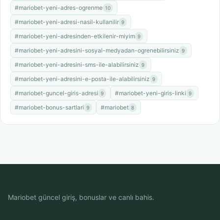
#mariobet-yeni-adres-ogrenme
10
#mariobet-yeni-adresi-nasil-kullanilir
9
#mariobet-yeni-adresinden-etkilenir-miyim
9
#mariobet-yeni-adresini-sosyal-medyadan-ogrenebilirsiniz
9
#mariobet-yeni-adresini-sms-ile-alabilirsiniz
9
#mariobet-yeni-adresini-e-posta-ile-alabilirsiniz
9
#mariobet-guncel-giris-adresi
#mariobet-yeni-giris-linki
9
9
#mariobet-bonus-sartlari
#mariobet
9
8
Mariobet güncel giriş, bonuslar ve canlı bahis.