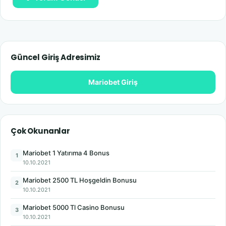
Güncel Giriş Adresimiz
Mariobet Giriş
Çok Okunanlar
Mariobet 1 Yatırıma 4 Bonus
1
10.10.2021
Mariobet 2500 TL Hoşgeldin Bonusu
2
10.10.2021
Mariobet 5000 Tl Casino Bonusu
3
10.10.2021