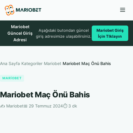
Mariobet
Aşağıdaki butondan güncel
Mariobet Giriş
Güncel Giriş
giriş adresimize ulaşabilirsiniz.
İçin TIklayın
Adresi
Ana Sayfa
›
Kategoriler
›
Mariobet
›
Mariobet Maç Önü Bahis
MARIOBET
Mariobet Maç Önü Bahis
✍️ Mariobet
📅 29 Temmuz 2024
⏱️ 3 dk