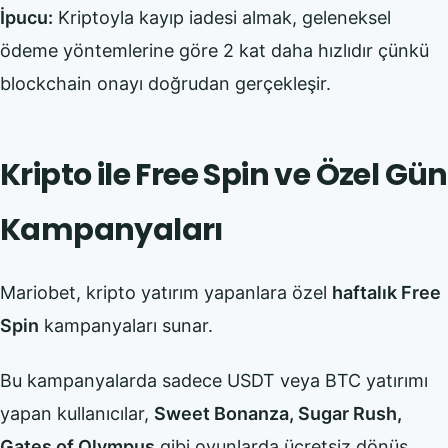
İpucu:
Kriptoyla kayıp iadesi almak, geleneksel
ödeme yöntemlerine göre 2 kat daha hızlıdır çünkü
blockchain onayı doğrudan gerçekleşir.
Kripto ile Free Spin ve Özel Gün
Kampanyaları
Mariobet, kripto yatırım yapanlara özel
haftalık Free
Spin
kampanyaları sunar.
Bu kampanyalarda sadece USDT veya BTC yatırımı
yapan kullanıcılar,
Sweet Bonanza, Sugar Rush,
Gates of Olympus
gibi oyunlarda ücretsiz dönüş