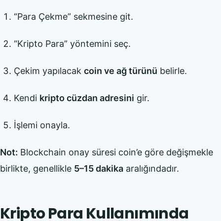
“Para Çekme” sekmesine git.
“Kripto Para” yöntemini seç.
Çekim yapılacak
coin ve ağ türünü
belirle.
Kendi
kripto cüzdan adresini
gir.
İşlemi onayla.
Not:
Blockchain onay süresi coin’e göre değişmekle
birlikte, genellikle
5–15 dakika
aralığındadır.
Kripto Para Kullanımında