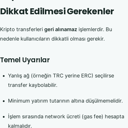
Dikkat Edilmesi Gerekenler
Kripto transferleri
geri alınamaz
işlemlerdir. Bu
nedenle kullanıcıların dikkatli olması gerekir.
Temel Uyarılar
Yanlış ağ (örneğin TRC yerine ERC) seçilirse
transfer kaybolabilir.
Minimum yatırım tutarının altına düşülmemelidir.
İşlem sırasında network ücreti (gas fee) hesapta
kalmalıdır.