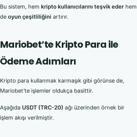
Bu sistem, hem
kripto kullanıcılarını teşvik eder
hem
de
oyun çeşitliliğini
artırır.
Mariobet’te Kripto Para ile
Ödeme Adımları
Kripto para kullanmak karmaşık gibi görünse de,
Mariobet’te işlemler oldukça basittir.
Aşağıda
USDT (TRC-20)
ağı üzerinden örnek bir
işlem akışı verilmiştir.