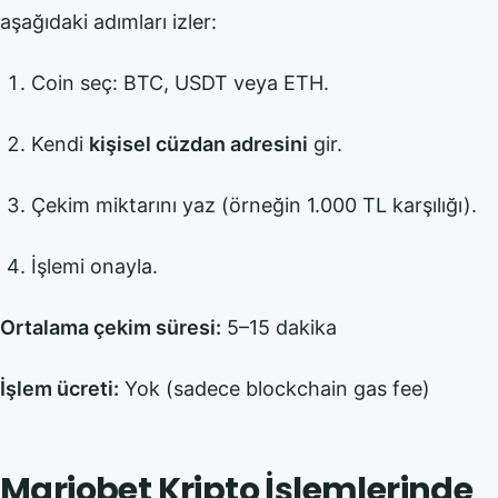
aşağıdaki adımları izler:
Coin seç: BTC, USDT veya ETH.
Kendi
kişisel cüzdan adresini
gir.
Çekim miktarını yaz (örneğin 1.000 TL karşılığı).
İşlemi onayla.
Ortalama çekim süresi:
5–15 dakika
İşlem ücreti:
Yok (sadece blockchain gas fee)
Mariobet Kripto İşlemlerinde