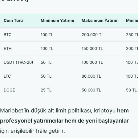
Coin Türü
Minimum Yatırım
Maksimum Yatırım
Mini
BTC
100 TL
200.000 TL
250 T
ETH
100 TL
150.000 TL
200 T
USDT (TRC-20)
50 TL
100.000 TL
100 T
LTC
50 TL
80.000 TL
100 T
DOGE
25 TL
50.000 TL
50 TL
Mariobet’in düşük alt limit politikası, kriptoyu
hem
profesyonel yatırımcılar hem de yeni başlayanlar
için erişilebilir hâle getirir.