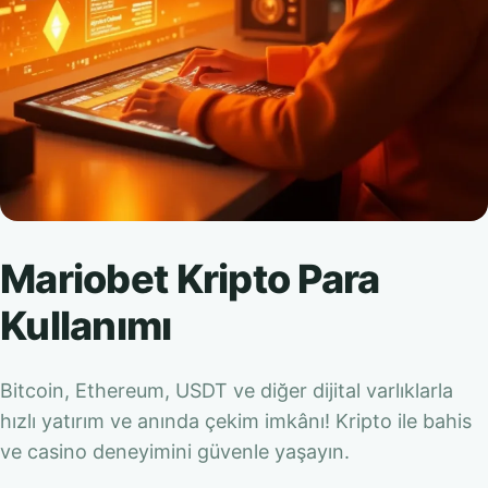
Mariobet Kripto Para
Kullanımı
Bitcoin, Ethereum, USDT ve diğer dijital varlıklarla
hızlı yatırım ve anında çekim imkânı! Kripto ile bahis
ve casino deneyimini güvenle yaşayın.