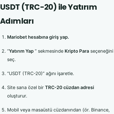
USDT (TRC-20) ile Yatırım
Adımları
Mariobet hesabına giriş yap.
“
Yatırım Yap
” sekmesinde
Kripto Para
seçeneğini
seç.
“USDT (TRC-20)” ağını işaretle.
Site sana özel bir
TRC-20 cüzdan adresi
oluşturur.
Mobil veya masaüstü cüzdanından (ör. Binance,