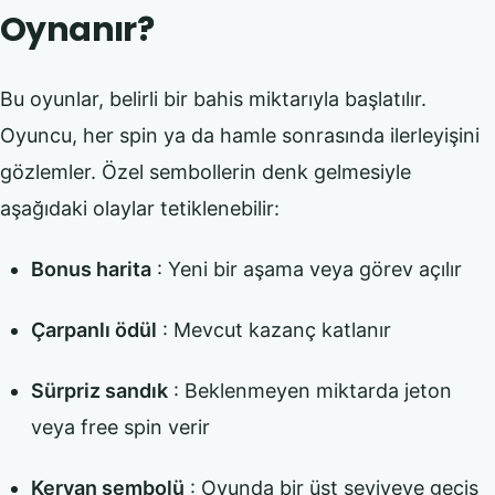
Oynanır?
Bu oyunlar, belirli bir bahis miktarıyla başlatılır.
Oyuncu, her spin ya da hamle sonrasında ilerleyişini
gözlemler. Özel sembollerin denk gelmesiyle
aşağıdaki olaylar tetiklenebilir:
Bonus harita
: Yeni bir aşama veya görev açılır
Çarpanlı ödül
: Mevcut kazanç katlanır
Sürpriz sandık
: Beklenmeyen miktarda jeton
veya free spin verir
Kervan sembolü
: Oyunda bir üst seviyeye geçiş