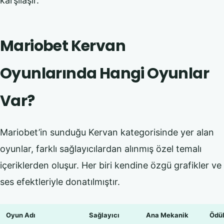
karşılaşır.
Mariobet Kervan
Oyunlarında Hangi Oyunlar
Var?
Mariobet’in sunduğu Kervan kategorisinde yer alan
oyunlar, farklı sağlayıcılardan alınmış özel temalı
içeriklerden oluşur. Her biri kendine özgü grafikler ve
ses efektleriyle donatılmıştır.
Oyun Adı
Sağlayıcı
Ana Mekanik
Ödül