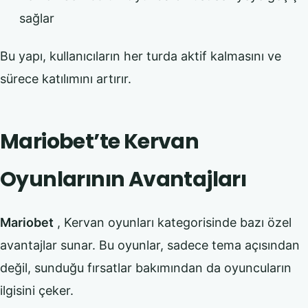
sağlar
Bu yapı, kullanıcıların her turda aktif kalmasını ve
sürece katılımını artırır.
Mariobet’te Kervan
Oyunlarının Avantajları
Mariobet
, Kervan oyunları kategorisinde bazı özel
avantajlar sunar. Bu oyunlar, sadece tema açısından
değil, sunduğu fırsatlar bakımından da oyuncuların
ilgisini çeker.