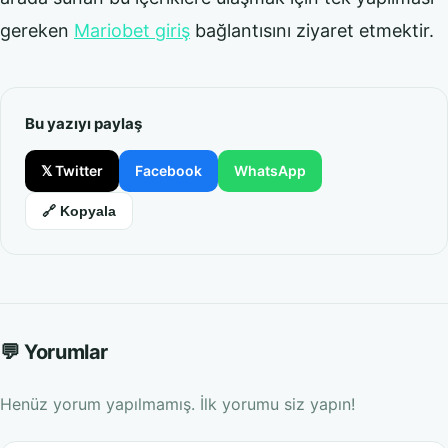
gereken
Mariobet giriş
bağlantısını ziyaret etmektir.
Bu yazıyı paylaş
𝕏 Twitter
Facebook
WhatsApp
🔗 Kopyala
💬 Yorumlar
Henüz yorum yapılmamış. İlk yorumu siz yapın!