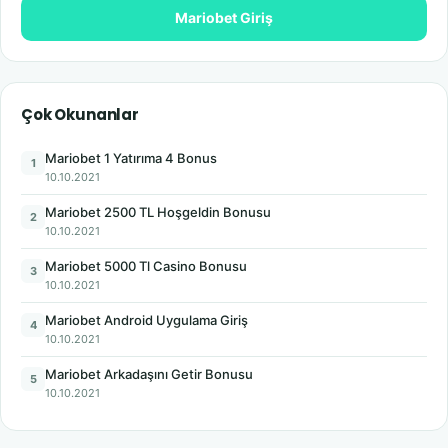
Mariobet Giriş
Çok Okunanlar
Mariobet 1 Yatırıma 4 Bonus
1
10.10.2021
Mariobet 2500 TL Hoşgeldin Bonusu
2
10.10.2021
Mariobet 5000 Tl Casino Bonusu
3
10.10.2021
Mariobet Android Uygulama Giriş
4
10.10.2021
Mariobet Arkadaşını Getir Bonusu
5
10.10.2021