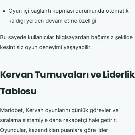
Oyun içi bağlantı kopması durumunda otomatik
kaldığı yerden devam etme özelliği
Bu sayede kullanıcılar bilgisayardan bağımsız şekilde
kesintisiz oyun deneyimi yaşayabilir.
Kervan Turnuvaları ve Liderlik
Tablosu
Mariobet, Kervan oyunlarını günlük görevler ve
sıralama sistemiyle daha rekabetçi hale getirir.
Oyuncular, kazandıkları puanlara göre lider