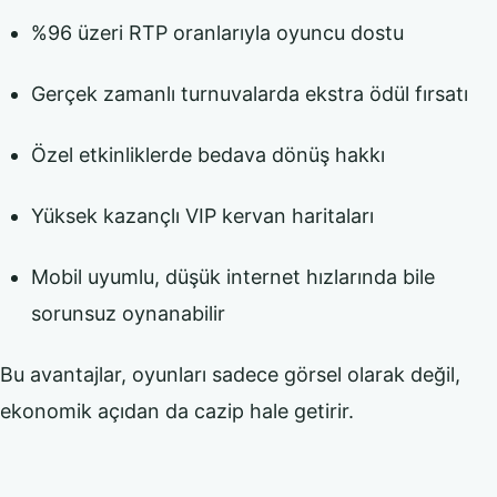
%96 üzeri RTP oranlarıyla oyuncu dostu
Gerçek zamanlı turnuvalarda ekstra ödül fırsatı
Özel etkinliklerde bedava dönüş hakkı
Yüksek kazançlı VIP kervan haritaları
Mobil uyumlu, düşük internet hızlarında bile
sorunsuz oynanabilir
Bu avantajlar, oyunları sadece görsel olarak değil,
ekonomik açıdan da cazip hale getirir.