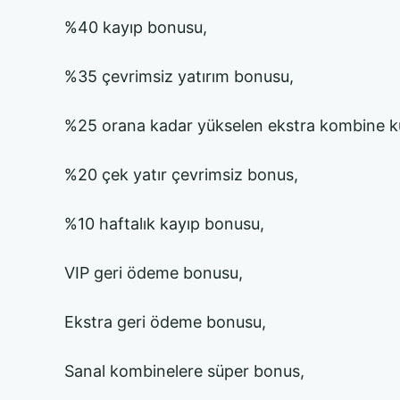
%40 kayıp bonusu,
%35 çevrimsiz yatırım bonusu,
%25 orana kadar yükselen ekstra kombine 
%20 çek yatır çevrimsiz bonus,
%10 haftalık kayıp bonusu,
VIP geri ödeme bonusu,
Ekstra geri ödeme bonusu,
Sanal kombinelere süper bonus,