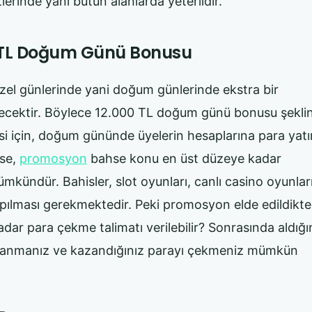
lerinde yani bütün alanlarda yeterlidir.
 TL Doğum Günü Bonusu
zel günlerinde yani doğum günlerinde ekstra bir
ecektir. Böylece 12.000 TL doğum günü bonusu şekli
i için, doğum gününde üyelerin hesaplarına para yatı
ise,
promosyon
bahse konu en üst düzeye kadar
mkündür. Bahisler, slot oyunları, canlı casino oyunları
pılması gerekmektedir. Peki promosyon elde edildikt
 kadar para çekme talimatı verilebilir? Sonrasında aldığı
zanmanız ve kazandığınız parayı çekmeniz mümkün