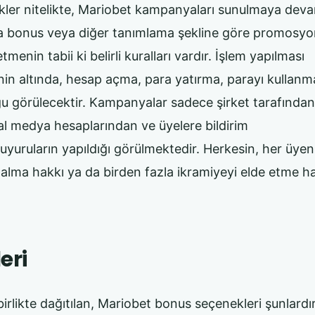
tekler nitelikte, Mariobet kampanyaları sunulmaya dev
da bonus veya diğer tanımlama şekline göre promosyo
menin tabii ki belirli kuralları vardır. İşlem yapılması
inin altında, hesap açma, para yatırma, parayı kullanm
u görülecektir. Kampanyalar sadece şirket tarafından
al medya hesaplarından ve üyelere bildirim
uyuruların yapıldığı görülmektedir. Herkesin, her üyen
 alma hakkı ya da birden fazla ikramiyeyi elde etme h
eri
likte dağıtılan, Mariobet bonus seçenekleri şunlardır