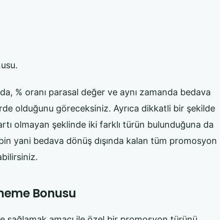
usu.
ğında, % oranı parasal değer ve aynı zamanda bedava
de olduğunu göreceksiniz. Ayrıca dikkatli bir şekilde
artı olmayan şeklinde iki farklı türün bulunduğuna da
eespin yani bedava dönüş dışında kalan tüm promosyon
ilirsiniz.
Deneme Bonusu
übe sağlamak amacı ile özel bir promosyon türünü