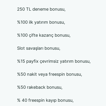
250 TL deneme bonusu,
%100 ilk yatırım bonusu,
%100 çifte kazanç bonusu,
Slot savaşları bonusu,
%15 payfix çevrimsiz yatırım bonusu,
%50 nakit veya freespin bonusu,
%50 rakeback bonusu,
% 40 freespin kayıp bonusu,