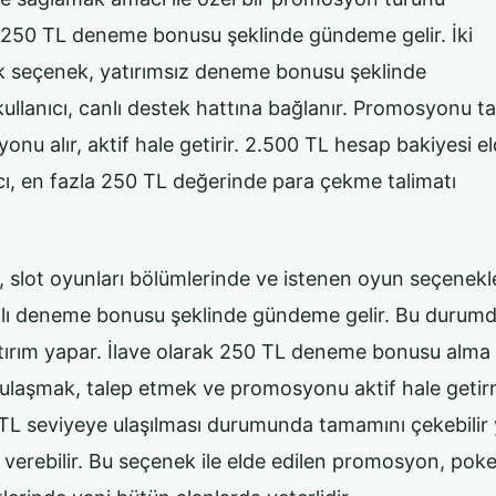
e 250 TL deneme bonusu şeklinde gündeme gelir. İki
. İlk seçenek, yatırımsız deneme bonusu şeklinde
, kullanıcı, canlı destek hattına bağlanır. Promosyonu t
nu alır, aktif hale getirir. 2.500 TL hesap bakiyesi e
ıcı, en fazla 250 TL değerinde para çekme talimatı
 slot oyunları bölümlerinde ve istenen oyun seçenekle
ırımlı deneme bonusu şeklinde gündeme gelir. Bu durum
atırım yapar. İlave olarak 250 TL deneme bonusu alma
e ulaşmak, talep etmek ve promosyonu aktif hale geti
0 TL seviyeye ulaşılması durumunda tamamını çekebilir 
verebilir. Bu seçenek ile elde edilen promosyon, poke