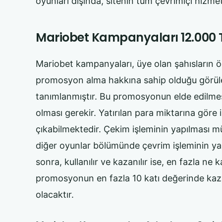
oyunları dışında, sitenin tüm çevrimiçi hizmet
Mariobet Kampanyaları 12.000
Mariobet kampanyaları, üye olan şahısların ö
promosyon alma hakkına sahip olduğu görül
tanımlanmıştır. Bu promosyonun elde edilmes
olması gerekir. Yatırılan para miktarına göre 
çıkabilmektedir. Çekim işleminin yapılması mü
diğer oyunlar bölümünde çevrim işleminin ya
sonra, kullanılır ve kazanılır ise, en fazla ne
promosyonun en fazla 10 katı değerinde ka
olacaktır.