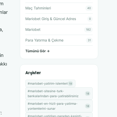
am
Maç Tahminleri
40
nlar
Mariobet Giriş & Güncel Adres
0
a,
Mariobet
182
Para Yatırma & Çekme
31
Tümünü Gör →
in
akkı
Arşivler
#mariobet-yatirim-islemleri
19
#mariobet-sitesine-turk-
18
bankalarindan-para-yatirabilirsiniz
#mariobet-en-hizli-para-yatirma-
18
yontemlerini-sunar
:
#mariobet-yatirilan-paradan-kesinti-