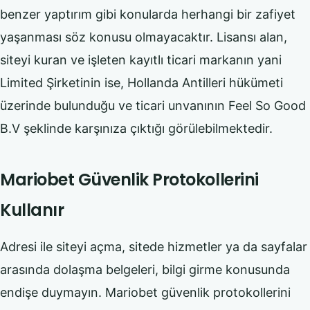
benzer yaptırım gibi konularda herhangi bir zafiyet
yaşanması söz konusu olmayacaktır. Lisansı alan,
siteyi kuran ve işleten kayıtlı ticari markanın yani
Limited Şirketinin ise, Hollanda Antilleri hükümeti
üzerinde bulunduğu ve ticari unvanının Feel So Good
B.V şeklinde karşınıza çıktığı görülebilmektedir.
Mariobet Güvenlik Protokollerini
Kullanır
Adresi ile siteyi açma, sitede hizmetler ya da sayfalar
arasında dolaşma belgeleri, bilgi girme konusunda
endişe duymayın. Mariobet güvenlik protokollerini