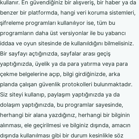
kullanır. En güvendiğiniz bir alışveriş, bir haber ya da
benzer bir platformda, hangi veri koruma sistemleri,
şifreleme programları kullanılıyor ise, tüm bu
programların daha üst versiyonlar ile bu yabancı
iddaa ve oyun sitesinde de kullanıldığını bilmelisiniz.
Bir sayfayı açtığınızda, sayfalar arası geçiş
yaptığınızda, üyelik ya da para yatırma veya para
çekme belgelerine açıp, bilgi girdiğinizde, arka
planda çalışan güvenlik protokolleri bulunmaktadır.
Siz siteyi kullanıp, paylaşım yaptığınızda ya da
dolaşım yaptığınızda, bu programlar sayesinde,
herhangi bir alana yazdığınız, herhangi bir bilginin
alınması, ele geçirilmesi ve bilginiz dışında, amacın
dışında kullanılması gibi bir durum kesinlikle söz