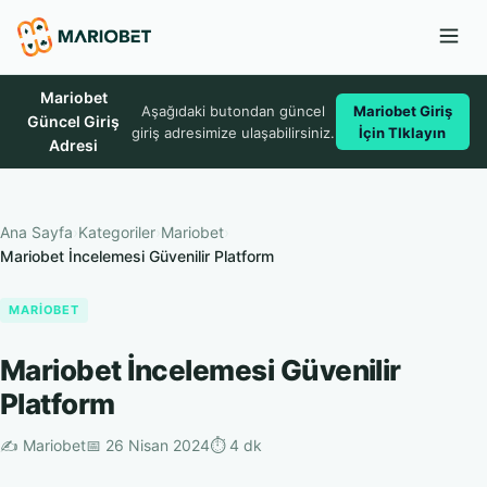
Mariobet
Aşağıdaki butondan güncel
Mariobet Giriş
Güncel Giriş
giriş adresimize ulaşabilirsiniz.
İçin TIklayın
Adresi
Ana Sayfa
›
Kategoriler
›
Mariobet
›
Mariobet İncelemesi Güvenilir Platform
MARIOBET
Mariobet İncelemesi Güvenilir
Platform
✍️ Mariobet
📅 26 Nisan 2024
⏱️ 4 dk