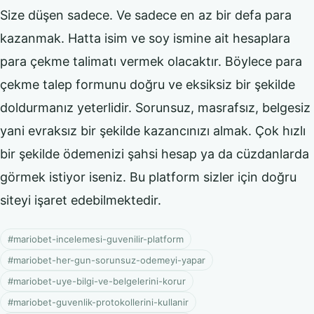
Size düşen sadece. Ve sadece en az bir defa para
kazanmak. Hatta isim ve soy ismine ait hesaplara
para çekme talimatı vermek olacaktır. Böylece para
çekme talep formunu doğru ve eksiksiz bir şekilde
doldurmanız yeterlidir. Sorunsuz, masrafsız, belgesiz
yani evraksız bir şekilde kazancınızı almak. Çok hızlı
bir şekilde ödemenizi şahsi hesap ya da cüzdanlarda
görmek istiyor iseniz. Bu platform sizler için doğru
siteyi işaret edebilmektedir.
#mariobet-incelemesi-guvenilir-platform
#mariobet-her-gun-sorunsuz-odemeyi-yapar
#mariobet-uye-bilgi-ve-belgelerini-korur
#mariobet-guvenlik-protokollerini-kullanir