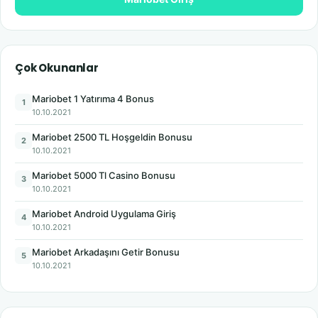
Çok Okunanlar
Mariobet 1 Yatırıma 4 Bonus
1
10.10.2021
Mariobet 2500 TL Hoşgeldin Bonusu
2
10.10.2021
Mariobet 5000 Tl Casino Bonusu
3
10.10.2021
Mariobet Android Uygulama Giriş
4
10.10.2021
Mariobet Arkadaşını Getir Bonusu
5
10.10.2021