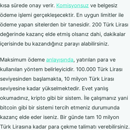
kısa sürede onay verir.
Komisyonsuz
ve belgesiz
ödeme işlemi gerçekleşecektir. En uygun limitler ile
ödeme yapan sitelerden bir tanesidir. 200 Türk Lirası
değerinde kazanç elde etmiş olsanız dahi, dakikalar
içerisinde bu kazandığınız parayı alabilirsiniz.
Maksimum ödeme
anlayışında
, yatırılan para ve
kullanılan yöntem belirleyicidir. 100.000 Türk Lirası
seviyesinden başlamakta, 10 milyon Türk Lirası
seviyesine kadar yükselmektedir. Evet yanlış
okumadınız, kripto gibi bir sistem. İle çalışmanız yani
bitcoin gibi bir sistemi tercih etmeniz durumunda
kazanç elde eder iseniz. Bir günde tam 10 milyon
Türk Lirasına kadar para çekme talimatı verebilirsiniz.