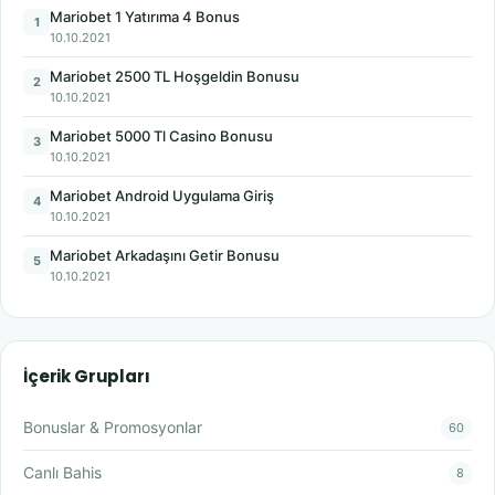
Mariobet 1 Yatırıma 4 Bonus
1
10.10.2021
Mariobet 2500 TL Hoşgeldin Bonusu
2
10.10.2021
Mariobet 5000 Tl Casino Bonusu
3
10.10.2021
Mariobet Android Uygulama Giriş
4
10.10.2021
Mariobet Arkadaşını Getir Bonusu
5
10.10.2021
İçerik Grupları
Bonuslar & Promosyonlar
60
Canlı Bahis
8