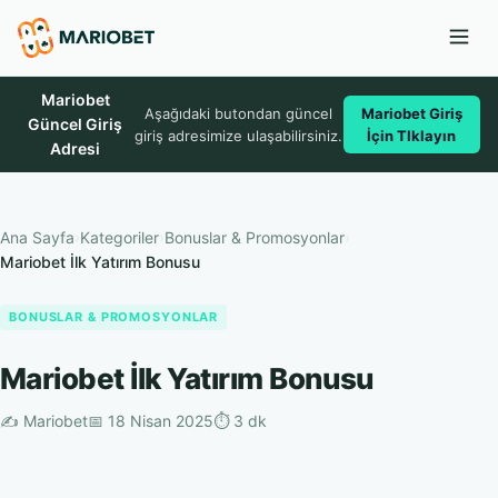
Mariobet
Aşağıdaki butondan güncel
Mariobet Giriş
Güncel Giriş
giriş adresimize ulaşabilirsiniz.
İçin TIklayın
Adresi
Ana Sayfa
›
Kategoriler
›
Bonuslar & Promosyonlar
›
Mariobet İlk Yatırım Bonusu
BONUSLAR & PROMOSYONLAR
Mariobet İlk Yatırım Bonusu
✍️ Mariobet
📅 18 Nisan 2025
⏱️ 3 dk