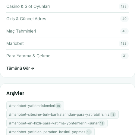
Casino & Slot Oyunları
128
Giriş & Güncel Adres
40
Maç Tahminleri
40
Mariobet
182
Para Yatırma & Çekme
31
Tümünü Gör →
Arşivler
#mariobet-yatirim-islemleri
19
#mariobet-sitesine-turk-bankalarindan-para-yatirabilirsiniz
18
#mariobet-en-hizli-para-yatirma-yontemlerini-sunar
18
#mariobet-yatirilan-paradan-kesinti-yapmaz
18