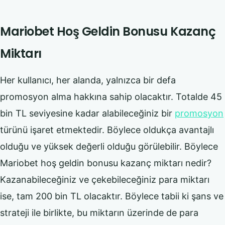
Mariobet Hoş Geldin Bonusu Kazanç
Miktarı
Her kullanıcı, her alanda, yalnızca bir defa
promosyon alma hakkına sahip olacaktır. Totalde 45
bin TL seviyesine kadar alabileceğiniz bir
promosyon
türünü işaret etmektedir. Böylece oldukça avantajlı
olduğu ve yüksek değerli olduğu görülebilir. Böylece
Mariobet hoş geldin bonusu kazanç miktarı nedir?
Kazanabileceğiniz ve çekebileceğiniz para miktarı
ise, tam 200 bin TL olacaktır. Böylece tabii ki şans ve
strateji ile birlikte, bu miktarın üzerinde de para