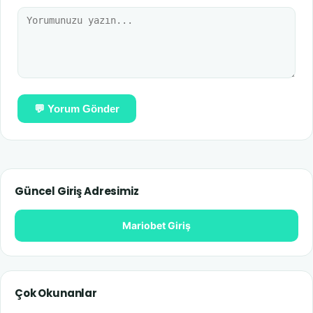
💬 Yorum Gönder
Güncel Giriş Adresimiz
Mariobet Giriş
Çok Okunanlar