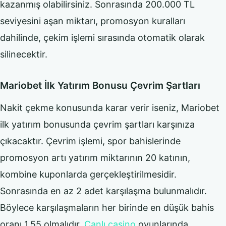
kazanmış olabilirsiniz. Sonrasında 200.000 TL
seviyesini aşan miktarı, promosyon kuralları
dahilinde, çekim işlemi sırasında otomatik olarak
silinecektir.
Mariobet İlk Yatırım Bonusu Çevrim Şartları
Nakit çekme konusunda karar verir iseniz, Mariobet
ilk yatırım bonusunda çevrim şartları karşınıza
çıkacaktır. Çevrim işlemi, spor bahislerinde
promosyon artı yatırım miktarının 20 katının,
kombine kuponlarda gerçekleştirilmesidir.
Sonrasında en az 2 adet karşılaşma bulunmalıdır.
Böylece karşılaşmaların her birinde en düşük bahis
oranı 1,55 olmalıdır.
Canlı casino
oyunlarında