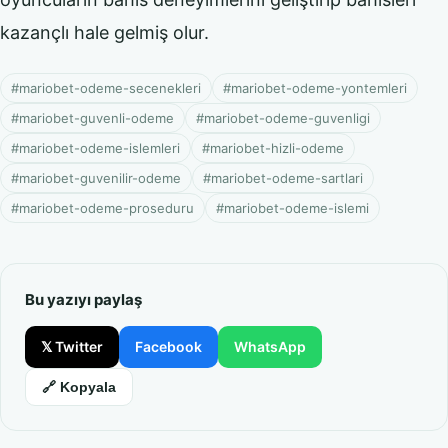
kazançlı hale gelmiş olur.
#mariobet-odeme-secenekleri
#mariobet-odeme-yontemleri
#mariobet-guvenli-odeme
#mariobet-odeme-guvenligi
#mariobet-odeme-islemleri
#mariobet-hizli-odeme
#mariobet-guvenilir-odeme
#mariobet-odeme-sartlari
#mariobet-odeme-proseduru
#mariobet-odeme-islemi
Bu yazıyı paylaş
𝕏 Twitter
Facebook
WhatsApp
🔗 Kopyala