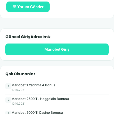
💬 Yorum Gönder
Güncel Giriş Adresimiz
Mariobet Giriş
Çok Okunanlar
Mariobet 1 Yatırıma 4 Bonus
1
10.10.2021
Mariobet 2500 TL Hoşgeldin Bonusu
2
10.10.2021
Mariobet 5000 Tl Casino Bonusu
3