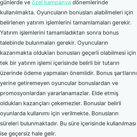
günlerde ve
özel kampanya
dönemlerinde
kullanılmakta. Oyuncuların bonusları alabilmeleri için
belirlenen yatırım işlemlerini tamamlamaları gerekir.
Yatırım işlemlerini tamamladıktan sonra bonus
talebinde bulunmaları gerekir. Oyuncuların
kazanmakta oldukları bonusları geçerli olabilmesi için
tek bir yatırım işlemi içerisinde belirli bir tutarın
üzerinde ödeme yapmaları önemlidir. Bonus şartlarını
yerine getiremeyen oyuncular bonuslardan ve
promosyonlardan yararlanamazlar. Elde etmiş
oldukları kazançları çekemezler. Bonuslar belirli
oyunlarda kullanımı için verilmekte. Bonusların
süreleri bulunmaktadır. Bu süre içerisinde kullanılması
ise geçersiz hale gelir.