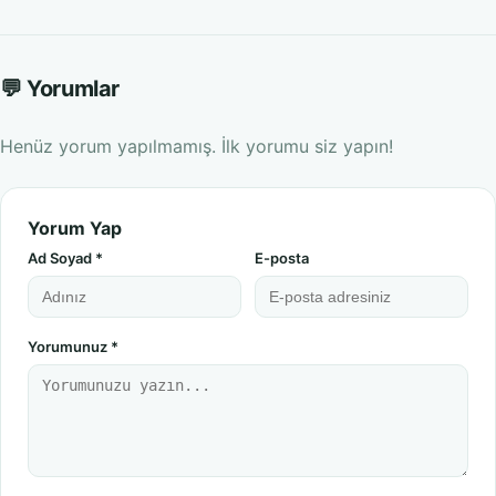
💬 Yorumlar
Henüz yorum yapılmamış. İlk yorumu siz yapın!
Yorum Yap
Ad Soyad *
E-posta
Yorumunuz *