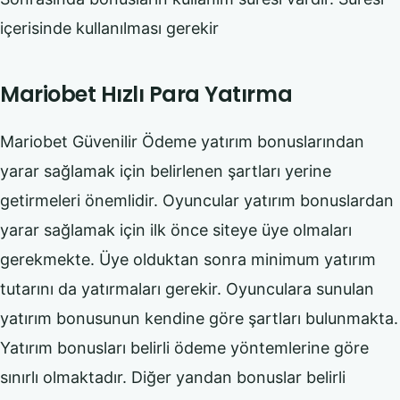
içerisinde kullanılması gerekir
Mariobet Hızlı Para Yatırma
Mariobet Güvenilir Ödeme yatırım bonuslarından
yarar sağlamak için belirlenen şartları yerine
getirmeleri önemlidir. Oyuncular yatırım bonuslardan
yarar sağlamak için ilk önce siteye üye olmaları
gerekmekte. Üye olduktan sonra minimum yatırım
tutarını da yatırmaları gerekir. Oyunculara sunulan
yatırım bonusunun kendine göre şartları bulunmakta.
Yatırım bonusları belirli ödeme yöntemlerine göre
sınırlı olmaktadır. Diğer yandan bonuslar belirli