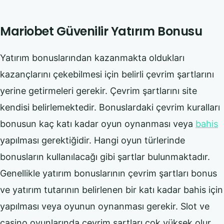
Mariobet Güvenilir Yatırım Bonusu
Yatırım bonuslarından kazanmakta oldukları
kazançlarını çekebilmesi için belirli çevrim şartlarını
yerine getirmeleri gerekir. Çevrim şartlarını site
kendisi belirlemektedir. Bonuslardaki çevrim kuralları
bonusun kaç katı kadar oyun oynanması veya
bahis
yapılması gerektiğidir. Hangi oyun türlerinde
bonusların kullanılacağı gibi şartlar bulunmaktadır.
Genellikle yatırım bonuslarının çevrim şartları bonus
ve yatırım tutarının belirlenen bir katı kadar bahis için
yapılması veya oyunun oynanması gerekir. Slot ve
casino oyunlarında çevrim şartları çok yüksek olur.