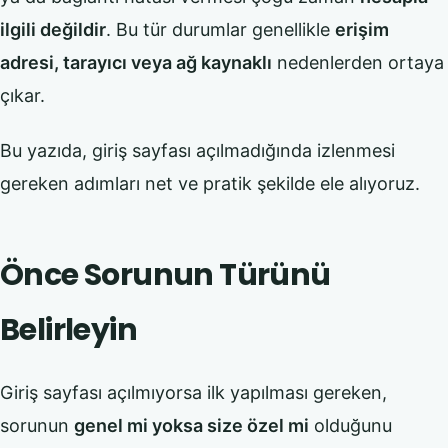
ilgili değildir
. Bu tür durumlar genellikle
erişim
adresi, tarayıcı veya ağ kaynaklı
nedenlerden ortaya
çıkar.
Bu yazıda, giriş sayfası açılmadığında izlenmesi
gereken adımları net ve pratik şekilde ele alıyoruz.
Önce Sorunun Türünü
Belirleyin
Giriş sayfası açılmıyorsa ilk yapılması gereken,
sorunun
genel mi yoksa size özel mi
olduğunu