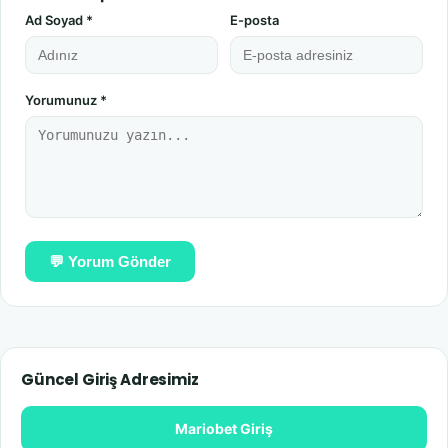
Ad Soyad *
E-posta
Yorumunuz *
💬 Yorum Gönder
Güncel Giriş Adresimiz
Mariobet Giriş