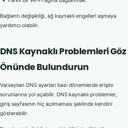
Farklı bir Wi-Fi ağına bağlanmak.
Bağlantı değişikliği, ağ kaynaklı engelleri aşmaya
yardımcı olabilir.
DNS Kaynaklı Problemleri Göz
Önünde Bulundurun
Varsayılan DNS ayarları bazı dönemlerde erişim
sorunlarına yol açabilir. DNS kaynaklı problemler,
giriş sayfasının hiç açılmaması şeklinde kendini
gösterebilir.