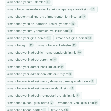
#mariobet-yatirim-islemleri
19
#mariobet-sitesine-turk-bankalarindan-para-yatirabilirsiniz
18
#mariobet-en-hizli-para-yatirma-yontemlerini-sunar
18
#mariobet-yatirilan-paradan-kesinti-yapmaz
18
#mariobet-yatirim-yontemleri-ve-miktarlari
18
#mariobet-yeni-giris-adresi
#mariobet-giris-adresi
13
13
#mariobet-giris
#mariobet-canli-destek
12
11
#mariobet-yeni-adresi-icin-sms-gonderebilirsiniz
10
#mariobet-yeni-adres-ogrenme
10
#mariobet-yeni-adresi-nasil-kullanilir
9
#mariobet-yeni-adresinden-etkilenir-miyim
9
#mariobet-yeni-adresini-sosyal-medyadan-ogrenebilirsiniz
9
#mariobet-yeni-adresini-sms-ile-alabilirsiniz
9
#mariobet-yeni-adresini-e-posta-ile-alabilirsiniz
9
#mariobet-guncel-giris-adresi
#mariobet-yeni-giris-linki
9
9
#mariobet-bonus-sartlari
#mariobet
9
8