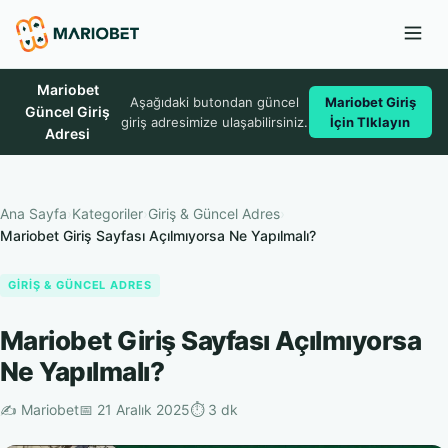
Mariobet
Aşağıdaki butondan güncel
Mariobet Giriş
Güncel Giriş
giriş adresimize ulaşabilirsiniz.
İçin TIklayın
Adresi
Ana Sayfa
›
Kategoriler
›
Giriş & Güncel Adres
›
Mariobet Giriş Sayfası Açılmıyorsa Ne Yapılmalı?
GIRIŞ & GÜNCEL ADRES
Mariobet Giriş Sayfası Açılmıyorsa
Ne Yapılmalı?
✍️ Mariobet
📅 21 Aralık 2025
⏱️ 3 dk