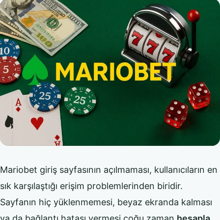
Mariobet giriş sayfasının açılmaması, kullanıcıların en
sık karşılaştığı erişim problemlerinden biridir.
Sayfanın hiç yüklenmemesi, beyaz ekranda kalması
ya da bağlantı hatası vermesi çoğu zaman
hesapla