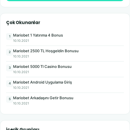
Çok Okunanlar
Mariobet 1 Yatırıma 4 Bonus
1
10.10.2021
Mariobet 2500 TL Hoşgeldin Bonusu
2
10.10.2021
Mariobet 5000 Tl Casino Bonusu
3
10.10.2021
Mariobet Android Uygulama Giriş
4
10.10.2021
Mariobet Arkadaşını Getir Bonusu
5
10.10.2021
İçerik Grupları