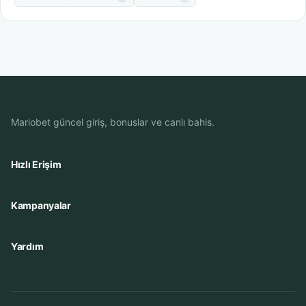
Mariobet güncel giriş, bonuslar ve canlı bahis.
Hızlı Erişim
Kampanyalar
Yardım