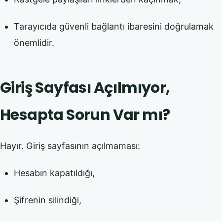
Tarayıcıda güvenli bağlantı ibaresini doğrulamak
önemlidir.
Giriş Sayfası Açılmıyor,
Hesapta Sorun Var mı?
Hayır. Giriş sayfasının açılmaması:
Hesabın kapatıldığı,
Şifrenin silindiği,