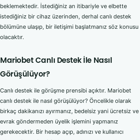
beklemektedir. İstediğiniz an itibariyle ve elbette
istediğiniz bir cihaz üzerinden, derhal canlı destek
bölümüne ulaşıp, bir iletişimi başlatmanız söz konusu
olacaktır.
Mariobet Canlı Destek İle Nasıl
Görüşülüyor?
Canlı destek ile görüşme prensibi açıktır. Mariobet
canlı destek ile nasıl görüşülüyor? Öncelikle olarak
birkaç dakikanızı ayırmanız, bedelsiz yani ücretsiz ve
evrak göndermeden üyelik işlemini yapmanız
gerekecektir. Bir hesap açıp, adınızı ve kullanıcı