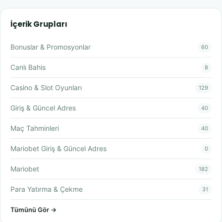
İçerik Grupları
Bonuslar & Promosyonlar
60
Canlı Bahis
8
Casino & Slot Oyunları
129
Giriş & Güncel Adres
40
Maç Tahminleri
40
Mariobet Giriş & Güncel Adres
0
Mariobet
182
Para Yatırma & Çekme
31
Tümünü Gör →