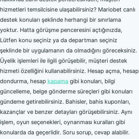
hizmetleri temsilcisine ulaşabilirsiniz? Mariobet canlı
destek konuları şeklinde herhangi bir sınırlama
yoktur. Hatta görüşme penceresini açtığınızda,
Lütfen konu seçiniz ya da departman seçiniz
şeklinde bir uygulamanın da olmadığını göreceksiniz.
Üyelik işlemleri ile ilgili görüşebilir, müşteri destek
hizmeti özelliğini kullanabilirsiniz. Hesap açma, hesap
dondurma, hesap
kapama
gibi konuları, bilgi
güncelleme, belge gönderme süreçleri gibi konuları
gündeme getirebilirsiniz. Bahisler, bahis kuponları,
kazançlar ve benzer detayları görüşebilirsiniz. Aynı
işlem, oyun seçenekleri, oynanması kuralları gibi
konularda da geçerlidir. Soru sorup, cevap alabilir.