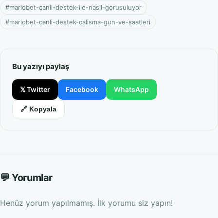
#mariobet-canli-destek-ile-nasil-gorusuluyor
#mariobet-canli-destek-calisma-gun-ve-saatleri
Bu yazıyı paylaş
𝕏 Twitter
Facebook
WhatsApp
🔗 Kopyala
💬 Yorumlar
Henüz yorum yapılmamış. İlk yorumu siz yapın!