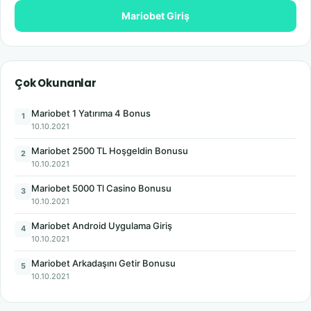
Mariobet Giriş
Çok Okunanlar
Mariobet 1 Yatırıma 4 Bonus
1
10.10.2021
Mariobet 2500 TL Hoşgeldin Bonusu
2
10.10.2021
Mariobet 5000 Tl Casino Bonusu
3
10.10.2021
Mariobet Android Uygulama Giriş
4
10.10.2021
Mariobet Arkadaşını Getir Bonusu
5
10.10.2021