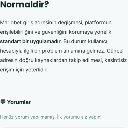
Normaldir?
Mariobet giriş adresinin değişmesi, platformun
erişilebilirliğini ve güvenliğini korumaya yönelik
standart bir uygulamadır
. Bu durum kullanıcı
hesabıyla ilgili bir problem anlamına gelmez. Güncel
adresin doğru kaynaklardan takip edilmesi, kesintisiz
erişim için yeterlidir.
💬 Yorumlar
Henüz yorum yapılmamış. İlk yorumu siz yapın!