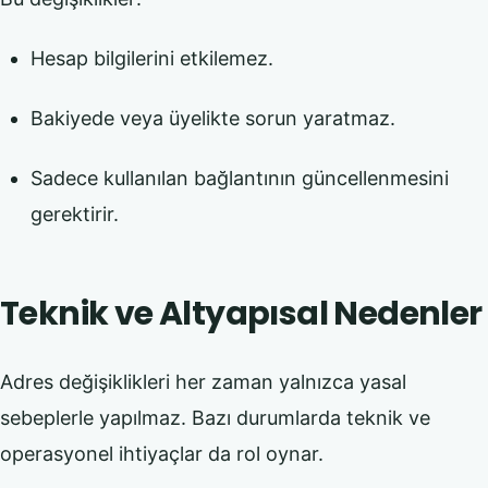
Hesap bilgilerini etkilemez.
Bakiyede veya üyelikte sorun yaratmaz.
Sadece kullanılan bağlantının güncellenmesini
gerektirir.
Teknik ve Altyapısal Nedenler
Adres değişiklikleri her zaman yalnızca yasal
sebeplerle yapılmaz. Bazı durumlarda teknik ve
operasyonel ihtiyaçlar da rol oynar.