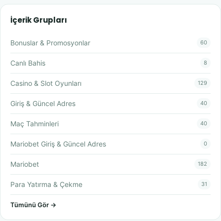
İçerik Grupları
Bonuslar & Promosyonlar
60
Canlı Bahis
8
Casino & Slot Oyunları
129
Giriş & Güncel Adres
40
Maç Tahminleri
40
Mariobet Giriş & Güncel Adres
0
Mariobet
182
Para Yatırma & Çekme
31
Tümünü Gör →