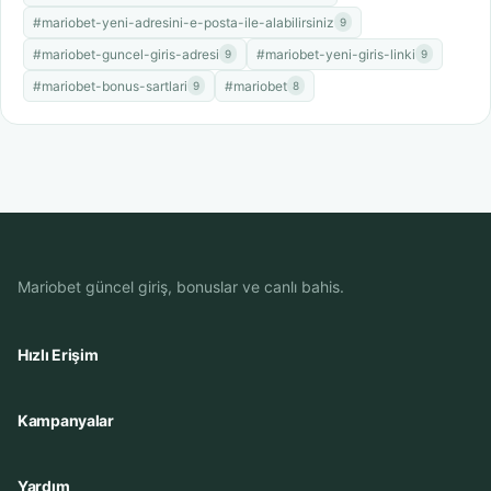
#mariobet-yeni-adresini-e-posta-ile-alabilirsiniz
9
#mariobet-guncel-giris-adresi
#mariobet-yeni-giris-linki
9
9
#mariobet-bonus-sartlari
#mariobet
9
8
Mariobet güncel giriş, bonuslar ve canlı bahis.
Hızlı Erişim
Kampanyalar
Yardım