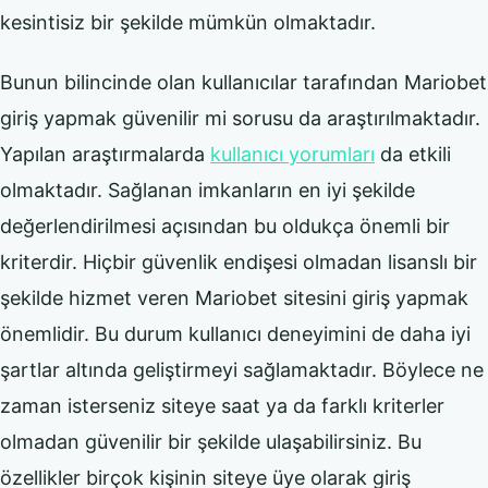
kesintisiz bir şekilde mümkün olmaktadır.
Bunun bilincinde olan kullanıcılar tarafından Mariobet
giriş yapmak güvenilir mi sorusu da araştırılmaktadır.
Yapılan araştırmalarda
kullanıcı yorumları
da etkili
olmaktadır. Sağlanan imkanların en iyi şekilde
değerlendirilmesi açısından bu oldukça önemli bir
kriterdir. Hiçbir güvenlik endişesi olmadan lisanslı bir
şekilde hizmet veren Mariobet sitesini giriş yapmak
önemlidir. Bu durum kullanıcı deneyimini de daha iyi
şartlar altında geliştirmeyi sağlamaktadır. Böylece ne
zaman isterseniz siteye saat ya da farklı kriterler
olmadan güvenilir bir şekilde ulaşabilirsiniz. Bu
özellikler birçok kişinin siteye üye olarak giriş