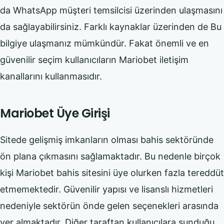
da WhatsApp müşteri temsilcisi üzerinden ulaşmasını
da sağlayabilirsiniz. Farklı kaynaklar üzerinden de Bu
bilgiye ulaşmanız mümkündür. Fakat önemli ve en
güvenilir seçim kullanıcıların Mariobet iletişim
kanallarını kullanmasıdır.
Mariobet Üye Girişi
Sitede gelişmiş imkanların olması bahis sektöründe
ön plana çıkmasını sağlamaktadır. Bu nedenle birçok
kişi Mariobet bahis sitesini üye olurken fazla tereddüt
etmemektedir. Güvenilir yapısı ve lisanslı hizmetleri
nedeniyle sektörün önde gelen seçenekleri arasında
yer almaktadır. Diğer taraftan kullanıcılara sunduğu