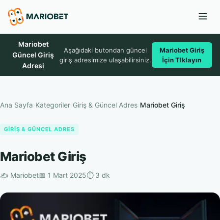
Mariobet
Aşağıdaki butondan güncel
Mariobet Giriş
Güncel Giriş
giriş adresimize ulaşabilirsiniz.
İçin TIklayın
Adresi
Ana Sayfa
›
Kategoriler
›
Giriş & Güncel Adres
›
Mariobet Giriş
GIRIŞ & GÜNCEL ADRES
Mariobet Giriş
✍️ Mariobet
📅 1 Mart 2025
⏱️ 3 dk