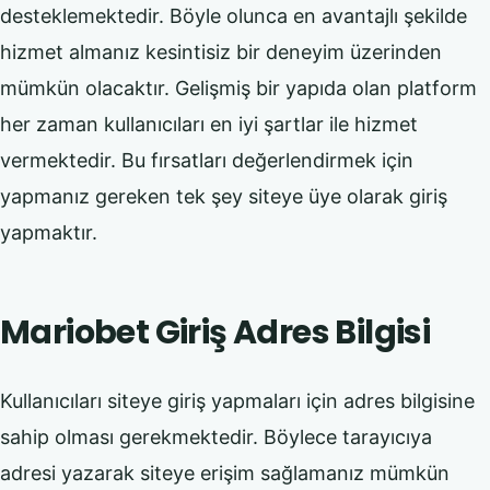
desteklemektedir. Böyle olunca en avantajlı şekilde
hizmet almanız kesintisiz bir deneyim üzerinden
mümkün olacaktır. Gelişmiş bir yapıda olan platform
her zaman kullanıcıları en iyi şartlar ile hizmet
vermektedir. Bu fırsatları değerlendirmek için
yapmanız gereken tek şey siteye üye olarak giriş
yapmaktır.
Mariobet Giriş Adres Bilgisi
Kullanıcıları siteye giriş yapmaları için adres bilgisine
sahip olması gerekmektedir. Böylece tarayıcıya
adresi yazarak siteye erişim sağlamanız mümkün