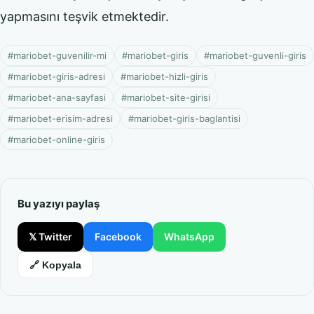
yapmasını teşvik etmektedir.
#mariobet-guvenilir-mi
#mariobet-giris
#mariobet-guvenli-giris
#mariobet-giris-adresi
#mariobet-hizli-giris
#mariobet-ana-sayfasi
#mariobet-site-girisi
#mariobet-erisim-adresi
#mariobet-giris-baglantisi
#mariobet-online-giris
Bu yazıyı paylaş
𝕏 Twitter
Facebook
WhatsApp
🔗 Kopyala