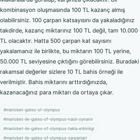
kombinasyon oluşmasında 100 TL kazanç almış
olabilirsiniz. 100 çarpan katsayısını da yakaladığınız
takdirde, kazanç miktarınız 100 TL değil, tam 10.000
TL olacaktır. Hatta 500 çarpan kat sayısını
yakalamanız ile birlikte, bu miktarın 100 TL yerine,
50.000 TL seviyesine çıktığını görebilirsiniz. Buradaki
rakamsal değerler sizlere 10 TL bahis örneği ile
verilmiştir. Bahis miktarını arttırdığınızda,
kazanacağınız para miktarı da ortaya çıkar.
#mariobet-gates-of-olympus
#mariobet-ile-gates-of-olympus-nasil-oynanir
#mariobet-ile-gates-of-olympus-takla-etkinligi
#mariobet-ile-gates-of-olympus-carpanlari