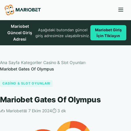
Mariobet
Aşağıdaki butondan güncel
Mariobet Giriş
Güncel Giriş
giriş adresimize ulaşabilirsiniz.
İçin TIklayın
Adresi
Ana Sayfa
›
Kategoriler
›
Casino & Slot Oyunları
›
Mariobet Gates Of Olympus
CASINO & SLOT OYUNLARI
Mariobet Gates Of Olympus
✍️ Mariobet
📅 7 Ekim 2024
⏱️ 3 dk