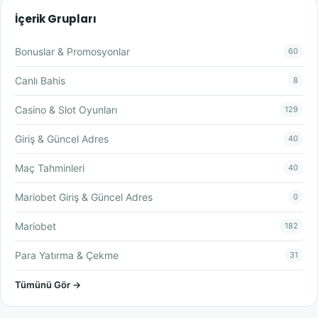
İçerik Grupları
Bonuslar & Promosyonlar
60
Canlı Bahis
8
Casino & Slot Oyunları
129
Giriş & Güncel Adres
40
Maç Tahminleri
40
Mariobet Giriş & Güncel Adres
0
Mariobet
182
Para Yatırma & Çekme
31
Tümünü Gör →