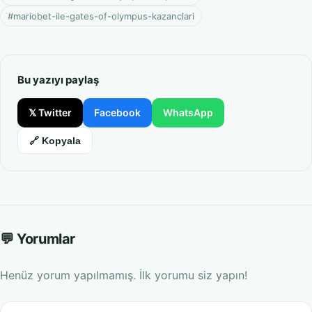
#mariobet-ile-gates-of-olympus-kazanclari
Bu yazıyı paylaş
𝕏 Twitter
Facebook
WhatsApp
🔗 Kopyala
💬 Yorumlar
Henüz yorum yapılmamış. İlk yorumu siz yapın!