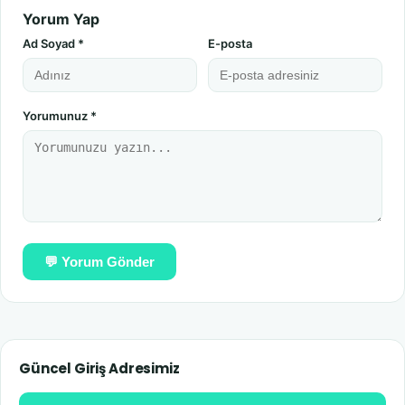
Yorum Yap
Ad Soyad *
E-posta
Yorumunuz *
💬 Yorum Gönder
Güncel Giriş Adresimiz