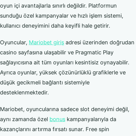
oyun içi avantajlarla sınırlı değildir. Platformun
sunduğu özel kampanyalar ve hızlı işlem sistemi,
kullanıcı deneyimini daha keyifli hale getirir.
Oyuncular,
Mariobet giriş
adresi üzerinden doğrudan
casino sayfasına ulaşabilir ve Pragmatic Play
sağlayıcısına ait tüm oyunları kesintisiz oynayabilir.
Ayrıca oyunlar, yüksek çözünürlüklü grafiklerle ve
düşük gecikmeli bağlantı sistemiyle
desteklenmektedir.
Mariobet, oyuncularına sadece slot deneyimi değil,
aynı zamanda özel
bonus
kampanyalarıyla da
kazançlarını artırma fırsatı sunar. Free spin