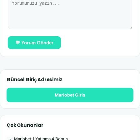
💬 Yorum Gönder
Güncel Giriş Adresimiz
Mariobet Giriş
Çok Okunanlar
Mariobet 1 Yatırıma 4 Bonus