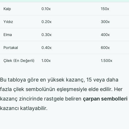
Kalp
0.10x
150x
Yıldız
0.20x
300x
Elma
0.30x
400x
Portakal
0.40x
600x
Çilek (En Değerli)
1.00x
1.500x
Bu tabloya göre en yüksek kazanç, 15 veya daha
fazla çilek sembolünün eşleşmesiyle elde edilir. Her
kazanç zincirinde rastgele beliren
çarpan sembolleri
kazancı katlayabilir.