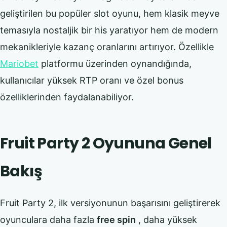
geliştirilen bu popüler slot oyunu, hem klasik meyve
temasıyla nostaljik bir his yaratıyor hem de modern
mekanikleriyle kazanç oranlarını artırıyor. Özellikle
Mariobet
platformu üzerinden oynandığında,
kullanıcılar yüksek RTP oranı ve özel bonus
özelliklerinden faydalanabiliyor.
Fruit Party 2 Oyununa Genel
Bakış
Fruit Party 2, ilk versiyonunun başarısını geliştirerek
oyunculara daha fazla
free spin
, daha yüksek