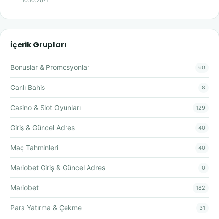
10.10.2021
İçerik Grupları
Bonuslar & Promosyonlar
60
Canlı Bahis
8
Casino & Slot Oyunları
129
Giriş & Güncel Adres
40
Maç Tahminleri
40
Mariobet Giriş & Güncel Adres
0
Mariobet
182
Para Yatırma & Çekme
31