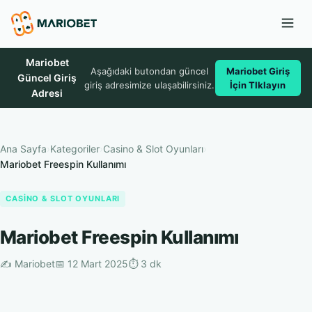
Mariobet
Aşağıdaki butondan güncel
Mariobet Giriş
Güncel Giriş
giriş adresimize ulaşabilirsiniz.
İçin TIklayın
Adresi
Ana Sayfa
›
Kategoriler
›
Casino & Slot Oyunları
›
Mariobet Freespin Kullanımı
CASINO & SLOT OYUNLARI
Mariobet Freespin Kullanımı
✍️ Mariobet
📅 12 Mart 2025
⏱️ 3 dk