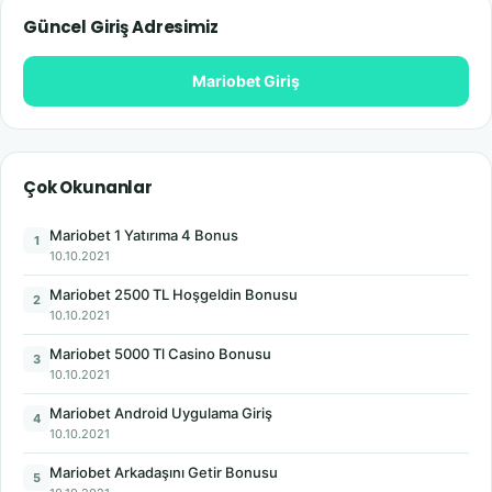
Güncel Giriş Adresimiz
Mariobet Giriş
Çok Okunanlar
Mariobet 1 Yatırıma 4 Bonus
1
10.10.2021
Mariobet 2500 TL Hoşgeldin Bonusu
2
10.10.2021
Mariobet 5000 Tl Casino Bonusu
3
10.10.2021
Mariobet Android Uygulama Giriş
4
10.10.2021
Mariobet Arkadaşını Getir Bonusu
5