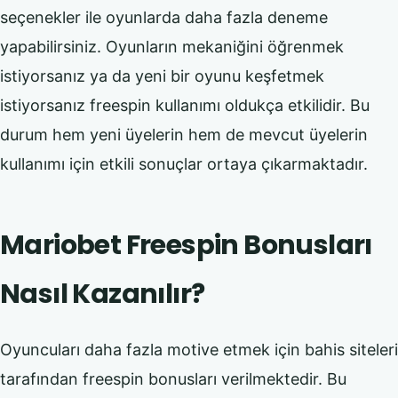
seçenekler ile oyunlarda daha fazla deneme
yapabilirsiniz. Oyunların mekaniğini öğrenmek
istiyorsanız ya da yeni bir oyunu keşfetmek
istiyorsanız freespin kullanımı oldukça etkilidir. Bu
durum hem yeni üyelerin hem de mevcut üyelerin
kullanımı için etkili sonuçlar ortaya çıkarmaktadır.
Mariobet Freespin Bonusları
Nasıl Kazanılır?
Oyuncuları daha fazla motive etmek için bahis siteleri
tarafından freespin bonusları verilmektedir. Bu