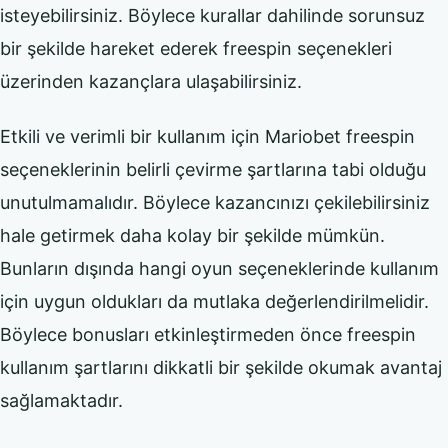
isteyebilirsiniz. Böylece kurallar dahilinde sorunsuz
bir şekilde hareket ederek freespin seçenekleri
üzerinden kazançlara ulaşabilirsiniz.
Etkili ve verimli bir kullanım için Mariobet freespin
seçeneklerinin belirli çevirme şartlarına tabi olduğu
unutulmamalıdır. Böylece kazancınızı çekilebilirsiniz
hale getirmek daha kolay bir şekilde mümkün.
Bunların dışında hangi oyun seçeneklerinde kullanım
için uygun oldukları da mutlaka değerlendirilmelidir.
Böylece bonusları etkinleştirmeden önce freespin
kullanım şartlarını dikkatli bir şekilde okumak avantaj
sağlamaktadır.