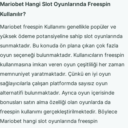
Mariobet Hangi Slot Oyunlarında Freespin
Kullanılır?
Mariobet freespin Kullanımı genellikle popüler ve
yüksek ödeme potansiyeline sahip slot oyunlarında
sunmaktadır. Bu konuda ön plana çıkan çok fazla
oyun seçeneği bulunmaktadır. Kullanıcıların freespin
kullanmasına imkan veren oyun çeşitliliği her zaman
memnuniyet yaratmaktadır. Çünkü en iyi oyun
sağlayıcılarla çalışan platformda sayısız oyun
alternatifi bulunmaktadır. Ayrıca oyun içerisinde
bonusları satın alma özelliği olan oyunlarda da
freespin kullanımı gerçekleştirilmektedir. Böylece
Mariobet hangi slot oyunlarında freespin