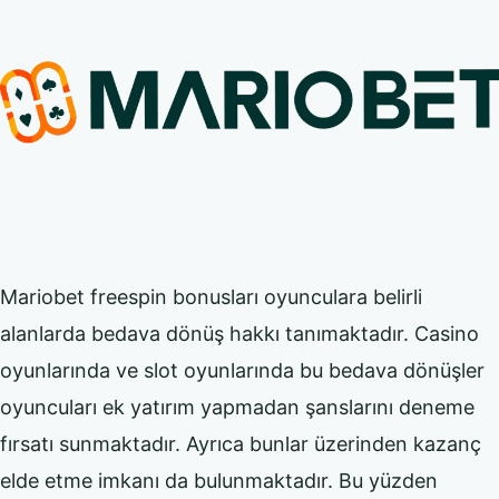
Mariobet freespin bonusları oyunculara belirli
alanlarda bedava dönüş hakkı tanımaktadır. Casino
oyunlarında ve slot oyunlarında bu bedava dönüşler
oyuncuları ek yatırım yapmadan şanslarını deneme
fırsatı sunmaktadır. Ayrıca bunlar üzerinden kazanç
elde etme imkanı da bulunmaktadır. Bu yüzden