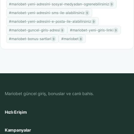
#mariobet-yeni-adresini-sosyal-medyadan-ogrenebilirsiniz
9
#mariobet-yeni-adresini-sms-ile-alabilirsiniz
9
#mariobet-yeni-adresini-e-posta-ile-alabilirsiniz
9
#mariobet-guncel-giris-adresi
#mariobet-yeni-giris-linki
9
9
#mariobet-bonus-sartlari
#mariobet
9
8
Mariobet güncel giriş, bonuslar ve canlı bahis.
Hızlı Erişim
Kampanyalar