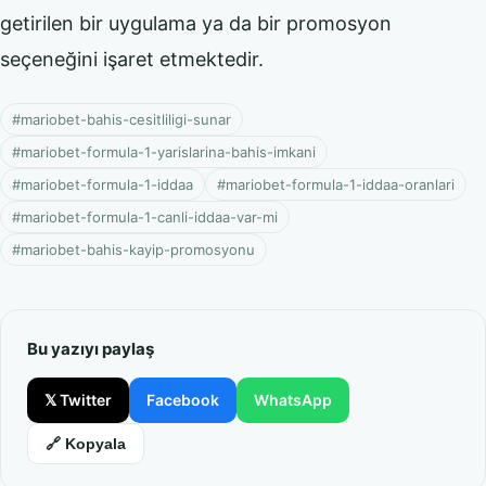
getirilen bir uygulama ya da bir promosyon
seçeneğini işaret etmektedir.
#mariobet-bahis-cesitliligi-sunar
#mariobet-formula-1-yarislarina-bahis-imkani
#mariobet-formula-1-iddaa
#mariobet-formula-1-iddaa-oranlari
#mariobet-formula-1-canli-iddaa-var-mi
#mariobet-bahis-kayip-promosyonu
Bu yazıyı paylaş
𝕏 Twitter
Facebook
WhatsApp
🔗 Kopyala