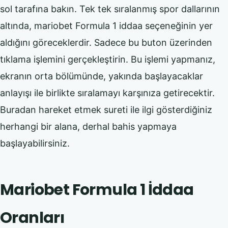
sol tarafına bakın. Tek tek sıralanmış spor dallarının
altında, mariobet Formula 1 iddaa seçeneğinin yer
aldığını göreceklerdir. Sadece bu buton üzerinden
tıklama işlemini gerçekleştirin. Bu işlemi yapmanız,
ekranın orta bölümünde, yakında başlayacaklar
anlayışı ile birlikte sıralamayı karşınıza getirecektir.
Buradan hareket etmek sureti ile ilgi gösterdiğiniz
herhangi bir alana, derhal bahis yapmaya
başlayabilirsiniz.
Mariobet Formula 1 İddaa
Oranları