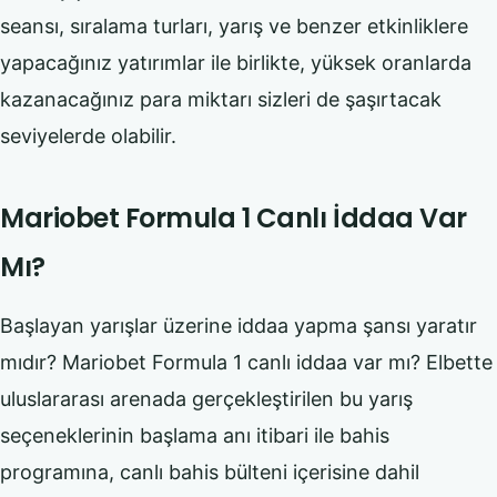
seansı, sıralama turları, yarış ve benzer etkinliklere
yapacağınız yatırımlar ile birlikte, yüksek oranlarda
kazanacağınız para miktarı sizleri de şaşırtacak
seviyelerde olabilir.
Mariobet Formula 1 Canlı İddaa Var
Mı?
Başlayan yarışlar üzerine iddaa yapma şansı yaratır
mıdır? Mariobet Formula 1 canlı iddaa var mı? Elbette
uluslararası arenada gerçekleştirilen bu yarış
seçeneklerinin başlama anı itibari ile bahis
programına, canlı bahis bülteni içerisine dahil