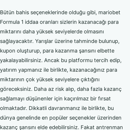
Bütün bahis seçeneklerinde olduğu gibi, mariobet
Formula 1 iddaa oranları sizlerin kazanacağı para
miktarını daha yüksek seviyelerde olmasını
sağlayacaktır. Yarışlar üzerine tahminde bulunup,
kupon oluşturup, para kazanma şansını elbette
yakalayabilirsiniz. Ancak bu platformu tercih edip,
yatırım yapmanız ile birlikte, kazanacağınız para
miktarının çok yüksek seviyelere çıktığını
göreceksiniz. Daha az risk alıp, daha fazla kazanç
sağlamayı düşünenler için kaçırılmaz bir fırsat
olmaktadır. Dikkatli davranmanız ile birlikte, bu
dünya genelinde en popüler seçenekler üzerinden
kazanç şansını elde edebilirsiniz. Fakat antrenman