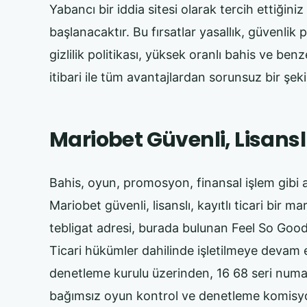
Yabancı bir iddia sitesi olarak tercih ettiğini
başlanacaktır. Bu fırsatlar yasallık, güvenlik p
gizlilik politikası, yüksek oranlı bahis ve benz
itibari ile tüm avantajlardan sorunsuz bir şe
Mariobet Güvenli, Lisanslı
Bahis, oyun, promosyon, finansal işlem gibi 
Mariobet güvenli, lisanslı, kayıtlı ticari bir 
tebligat adresi, burada bulunan Feel So Good
Ticari hükümler dahilinde işletilmeye devam 
denetleme kurulu üzerinden, 16 68 seri numara
bağımsız oyun kontrol ve denetleme komisyonu