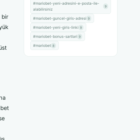
#mariobet-yeni-adresini-e-posta-ile-
9
alabilirsiniz
 bir
#mariobet-guncel-giris-adresi
9
üyük
#mariobet-yeni-giris-linki
9
#mariobet-bonus-sartlari
9
#mariobet
8
üst
ana
obet
se
ış