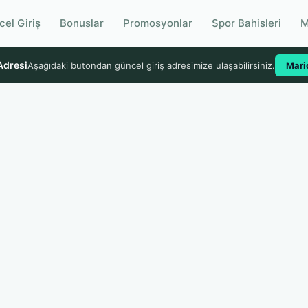
el Giriş
Bonuslar
Promosyonlar
Spor Bahisleri
M
Adresi
Aşağıdaki butondan güncel giriş adresimize ulaşabilirsiniz.
Mario