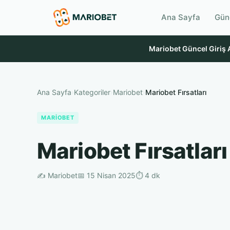
Ana Sayfa
Günc
Mariobet Güncel Giriş 
Ana Sayfa
›
Kategoriler
›
Mariobet
›
Mariobet Fırsatları
MARIOBET
Mariobet Fırsatları
✍️ Mariobet
📅 15 Nisan 2025
⏱️ 4 dk