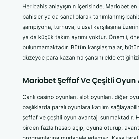
Her bahis anlayışının içerisinde, Mariobet en 
bahisler ya da sanal olarak tanımlanmış bahis
şampiyona, turnuva, ulusal karşılaşma üzeri
ya da küçük takım ayrımı yoktur. Önemli, öne
bulunmamaktadır. Bütün karşılaşmalar, bütün 
düzeyde para kazanma şansını elde ettiğinizi
Mariobet Şeffaf Ve Çeşitli Oyun
Canlı casino oyunları, slot oyunları, diğer o
başlıklarda paralı oyunlara katılım sağlayabi
şeffaf ve çeşitli oyun avantajı sunmaktadır. 
birden fazla hesap açıp, oyuna oturup, avant
programlarına müdahale edemez. Kasa tarafın