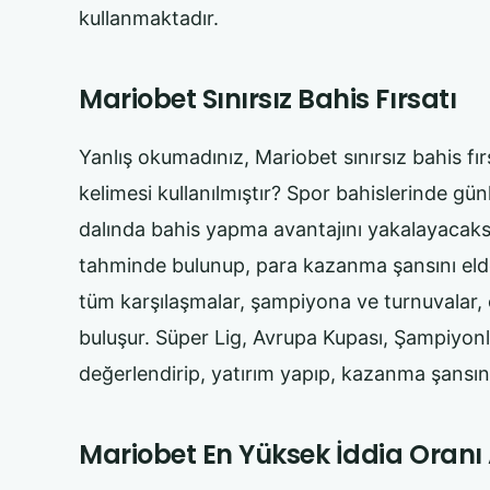
kullanmaktadır.
Mariobet Sınırsız Bahis Fırsatı
Yanlış okumadınız, Mariobet sınırsız bahis fırs
kelimesi kullanılmıştır? Spor bahislerinde gün
dalında bahis yapma avantajını yakalayacaksı
tahminde bulunup, para kazanma şansını elde ed
tüm karşılaşmalar, şampiyona ve turnuvalar, ö
buluşur. Süper Lig, Avrupa Kupası, Şampiyonla
değerlendirip, yatırım yapıp, kazanma şansın
Mariobet En Yüksek İddia Oranı