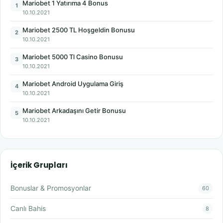
Mariobet 1 Yatırıma 4 Bonus
1
10.10.2021
Mariobet 2500 TL Hoşgeldin Bonusu
2
10.10.2021
Mariobet 5000 Tl Casino Bonusu
3
10.10.2021
Mariobet Android Uygulama Giriş
4
10.10.2021
Mariobet Arkadaşını Getir Bonusu
5
10.10.2021
İçerik Grupları
Bonuslar & Promosyonlar
60
Canlı Bahis
8