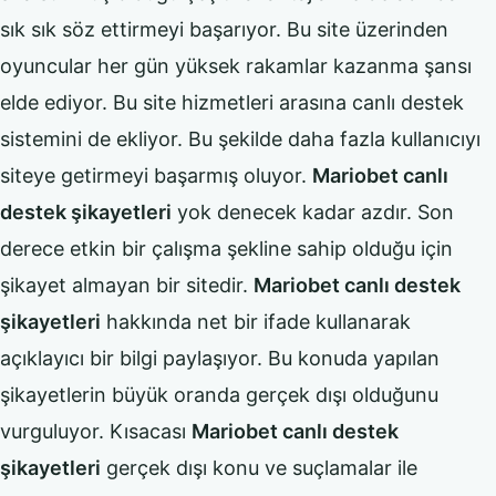
sık sık söz ettirmeyi başarıyor. Bu site üzerinden
oyuncular her gün yüksek rakamlar kazanma şansı
elde ediyor. Bu site hizmetleri arasına canlı destek
sistemini de ekliyor. Bu şekilde daha fazla kullanıcıyı
siteye getirmeyi başarmış oluyor.
Mariobet canlı
destek şikayetleri
yok denecek kadar azdır. Son
derece etkin bir çalışma şekline sahip olduğu için
şikayet almayan bir sitedir.
Mariobet canlı destek
şikayetleri
hakkında net bir ifade kullanarak
açıklayıcı bir bilgi paylaşıyor. Bu konuda yapılan
şikayetlerin büyük oranda gerçek dışı olduğunu
vurguluyor. Kısacası
Mariobet canlı destek
şikayetleri
gerçek dışı konu ve suçlamalar ile