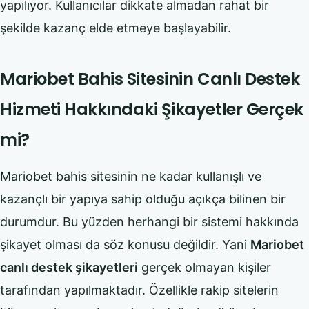
yapılıyor. Kullanıcılar dikkate almadan rahat bir
şekilde kazanç elde etmeye başlayabilir.
Mariobet Bahis Sitesinin Canlı Destek
Hizmeti Hakkındaki Şikayetler Gerçek
mi?
Mariobet bahis sitesinin ne kadar kullanışlı ve
kazançlı bir yapıya sahip olduğu açıkça bilinen bir
durumdur. Bu yüzden herhangi bir sistemi hakkında
şikayet olması da söz konusu değildir. Yani
Mariobet
canlı destek şikayetleri
gerçek olmayan kişiler
tarafından yapılmaktadır. Özellikle rakip sitelerin