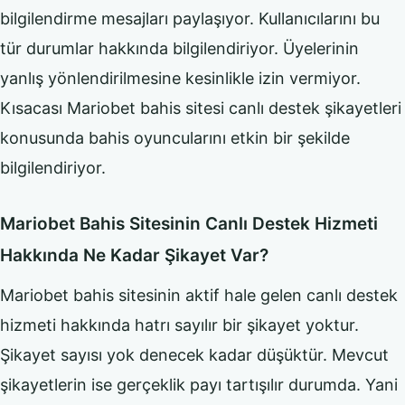
bilgilendirme mesajları paylaşıyor. Kullanıcılarını bu
tür durumlar hakkında bilgilendiriyor. Üyelerinin
yanlış yönlendirilmesine kesinlikle izin vermiyor.
Kısacası Mariobet bahis sitesi canlı destek şikayetleri
konusunda bahis oyuncularını etkin bir şekilde
bilgilendiriyor.
Mariobet Bahis Sitesinin Canlı Destek Hizmeti
Hakkında Ne Kadar Şikayet Var?
Mariobet bahis sitesinin aktif hale gelen canlı destek
hizmeti hakkında hatrı sayılır bir şikayet yoktur.
Şikayet sayısı yok denecek kadar düşüktür. Mevcut
şikayetlerin ise gerçeklik payı tartışılır durumda. Yani