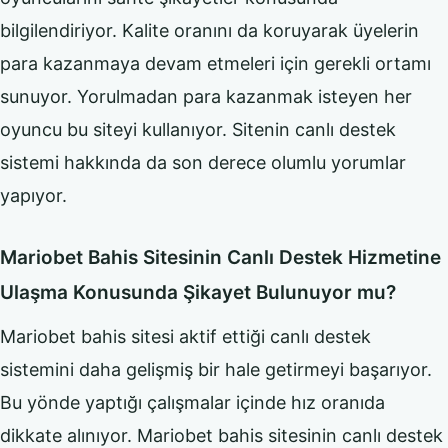
bilgilendiriyor. Kalite oranını da koruyarak üyelerin
para kazanmaya devam etmeleri için gerekli ortamı
sunuyor. Yorulmadan para kazanmak isteyen her
oyuncu bu siteyi kullanıyor. Sitenin canlı destek
sistemi hakkında da son derece olumlu yorumlar
yapıyor.
Mariobet Bahis Sitesinin Canlı Destek Hizmetine
Ulaşma Konusunda Şikayet Bulunuyor mu?
Mariobet bahis sitesi aktif ettiği canlı destek
sistemini daha gelişmiş bir hale getirmeyi başarıyor.
Bu yönde yaptığı çalışmalar içinde hız oranıda
dikkate alınıyor. Mariobet bahis sitesinin canlı destek