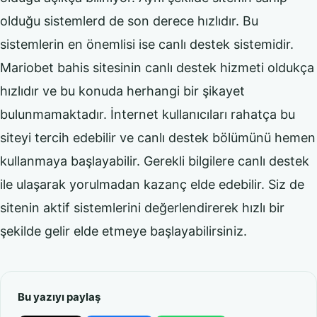
olduğu sistemlerd de son derece hızlıdır. Bu
sistemlerin en önemlisi ise canlı destek sistemidir.
Mariobet bahis sitesinin canlı destek hizmeti oldukça
hızlıdır ve bu konuda herhangi bir şikayet
bulunmamaktadır. İnternet kullanıcıları rahatça bu
siteyi tercih edebilir ve canlı destek bölümünü hemen
kullanmaya başlayabilir. Gerekli bilgilere canlı destek
ile ulaşarak yorulmadan kazanç elde edebilir. Siz de
sitenin aktif sistemlerini değerlendirerek hızlı bir
şekilde gelir elde etmeye başlayabilirsiniz.
Bu yazıyı paylaş