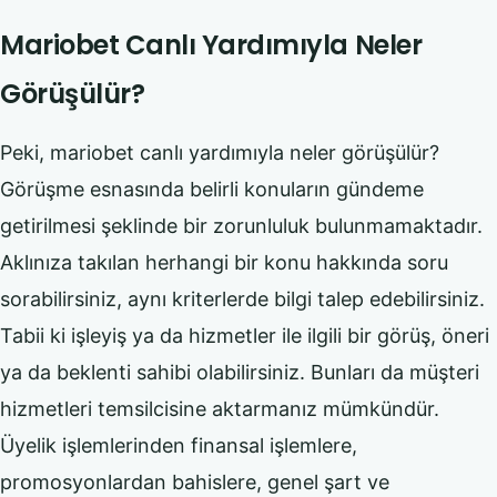
Mariobet Canlı Yardımıyla Neler
Görüşülür?
Peki, mariobet canlı yardımıyla neler görüşülür?
Görüşme esnasında belirli konuların gündeme
getirilmesi şeklinde bir zorunluluk bulunmamaktadır.
Aklınıza takılan herhangi bir konu hakkında soru
sorabilirsiniz, aynı kriterlerde bilgi talep edebilirsiniz.
Tabii ki işleyiş ya da hizmetler ile ilgili bir görüş, öneri
ya da beklenti sahibi olabilirsiniz. Bunları da müşteri
hizmetleri temsilcisine aktarmanız mümkündür.
Üyelik işlemlerinden finansal işlemlere,
promosyonlardan bahislere, genel şart ve