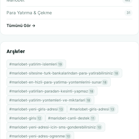
Para Yatırma & Çekme
31
Tümünü Gör →
Arşivler
#mariobet-yatirim-islemleri
19
#mariobet-sitesine-turk-bankalarindan-para-yatirabilirsiniz
18
#mariobet-en-hizli-para-yatirma-yontemlerini-sunar
18
#mariobet-yatirilan-paradan-kesinti-yapmaz
18
#mariobet-yatirim-yontemleri-ve-miktarlari
18
#mariobet-yeni-giris-adresi
#mariobet-giris-adresi
13
13
#mariobet-giris
#mariobet-canli-destek
12
11
#mariobet-yeni-adresi-icin-sms-gonderebilirsiniz
10
#mariobet-yeni-adres-ogrenme
10