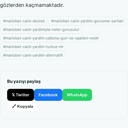
gözlerden kaçmamaktadır.
#mariobet-canli-destek
#mariobet-canli-yardim-gorusme-sartlari
#mariobet-canli-yardimiyla-neler-gorusulur
#mariobet-canli-yardim-calisma-gun-ve-saatleri-nedir
#mariobet-canli-yardim-turkce-mi
#mariobet-canli-yardim-alternatifi
Bu yazıyı paylaş
𝕏 Twitter
Facebook
WhatsApp
🔗 Kopyala