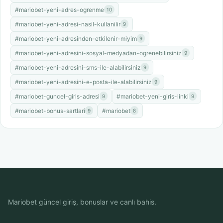
#mariobet-yeni-adres-ogrenme
10
#mariobet-yeni-adresi-nasil-kullanilir
9
#mariobet-yeni-adresinden-etkilenir-miyim
9
#mariobet-yeni-adresini-sosyal-medyadan-ogrenebilirsiniz
9
#mariobet-yeni-adresini-sms-ile-alabilirsiniz
9
#mariobet-yeni-adresini-e-posta-ile-alabilirsiniz
9
#mariobet-guncel-giris-adresi
#mariobet-yeni-giris-linki
9
9
#mariobet-bonus-sartlari
#mariobet
9
8
Mariobet güncel giriş, bonuslar ve canlı bahis.