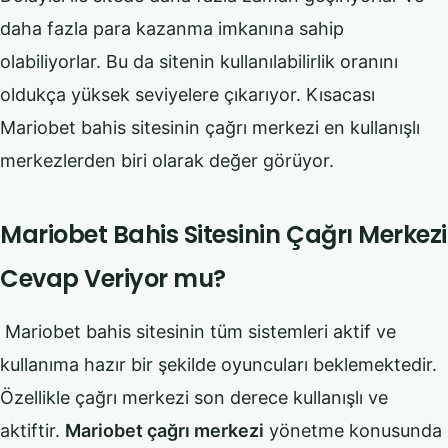
daha fazla para kazanma imkanına sahip
olabiliyorlar. Bu da sitenin kullanılabilirlik oranını
oldukça yüksek seviyelere çıkarıyor. Kısacası
Mariobet bahis sitesinin çağrı merkezi en kullanışlı
merkezlerden biri olarak değer görüyor.
Mariobet Bahis Sitesinin Çağrı Merkezi
Cevap Veriyor mu?
Mariobet bahis sitesinin tüm sistemleri aktif ve
kullanıma hazır bir şekilde oyuncuları beklemektedir.
Özellikle çağrı merkezi son derece kullanışlı ve
aktiftir.
Mariobet çağrı merkezi
yönetme konusunda