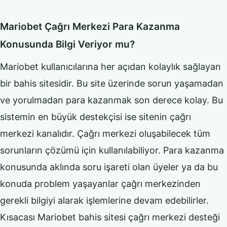
Mariobet Çağrı Merkezi Para Kazanma
Konusunda Bilgi Veriyor mu?
Mariobet kullanıcılarına her açıdan kolaylık sağlayan
bir bahis sitesidir. Bu site üzerinde sorun yaşamadan
ve yorulmadan para kazanmak son derece kolay. Bu
sistemin en büyük destekçisi ise sitenin çağrı
merkezi kanalıdır. Çağrı merkezi oluşabilecek tüm
sorunların çözümü için kullanılabiliyor. Para kazanma
konusunda aklında soru işareti olan üyeler ya da bu
konuda problem yaşayanlar çağrı merkezinden
gerekli bilgiyi alarak işlemlerine devam edebilirler.
Kısacası Mariobet bahis sitesi çağrı merkezi desteği