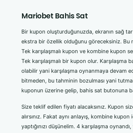
Mariobet Bahis Sat
Bir kupon oluşturduğunuzda, ekranın sağ ta
ekstra bir özellik olduğunu göreceksiniz. Bu 
Tek karşılaşmalı kupon ve kombine kupon seçen
Tek karşılaşmalı bir kupon olur. Karşılaşma başl
olabilir yani karşılaşma oynanmaya devam ed
bitmeden, bu tahminin bozulması yani tutmam
kuponun üzerine gelip, bahis sat butonuna b
Size teklif edilen fiyatı alacaksınız. Kupon si
alırsınız. Fakat aynı anlayış, kombine kupon
yaptığınızı düşünelim. 4 karşılaşma oynandı, 