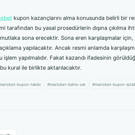
iobet
kupon kazançlarını alma konusunda belirli bir r
mi tarafından bu yasal prosedürlerin dışına çıkılma iht
mutlaka sona erecektir. Sona eren karşılaşmalar için,
 açıklama yapılacaktır. Ancak resmi anlamda karşılaşm
u işlem yapılmalıdır. Fakat kazandı ifadesinin görüldü
kural ile birlikte aktarılacaktır.
mariobet-kupon-takibi
#mariobet-bahis-sat
#mariobet-kupon-iptal