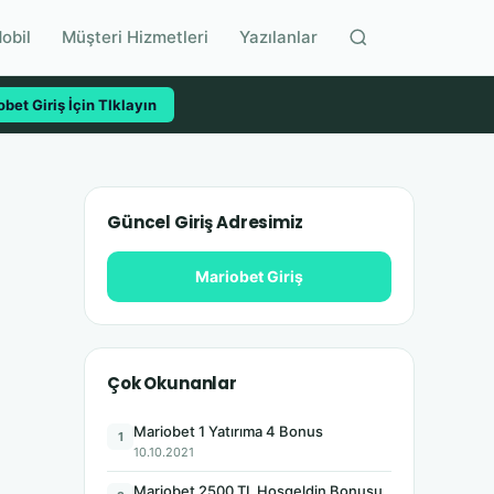
obil
Müşteri Hizmetleri
Yazılanlar
bet Giriş İçin TIklayın
Güncel Giriş Adresimiz
Mariobet Giriş
Çok Okunanlar
Mariobet 1 Yatırıma 4 Bonus
1
10.10.2021
Mariobet 2500 TL Hoşgeldin Bonusu