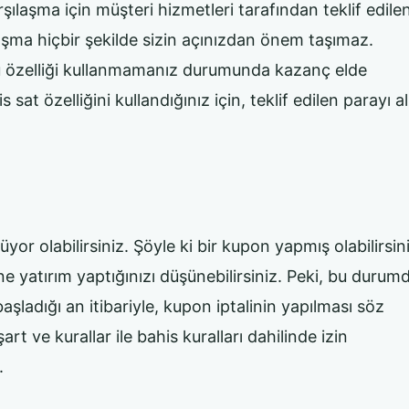
ılaşma için müşteri hizmetleri tarafından teklif edile
aşma hiçbir şekilde sizin açınızdan önem taşımaz.
u özelliği kullanmamanız durumunda kazanç elde
at özelliğini kullandığınız için, teklif edilen parayı al
r olabilirsiniz. Şöyle ki bir kupon yapmış olabilirsini
ne yatırım yaptığınızı düşünebilirsiniz. Peki, bu durum
aşladığı an itibariyle, kupon iptalinin yapılması söz
t ve kurallar ile bahis kuralları dahilinde izin
.