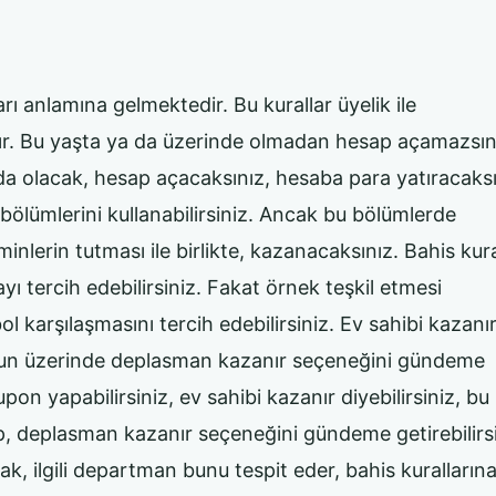
ı anlamına gelmektedir. Bu kurallar üyelik ile
rıdır. Bu yaşta ya da üzerinde olmadan hesap açamazsın
nda olacak, hesap açacaksınız, hesaba para yatıracaksı
 bölümlerini kullanabilirsiniz. Ancak bu bölümlerde
erin tutması ile birlikte, kazanacaksınız. Bahis kura
ayı tercih edebilirsiniz. Fakat örnek teşkil etmesi
ol karşılaşmasını tercih edebilirsiniz. Ev sahibi kazanı
nun üzerinde deplasman kazanır seçeneğini gündeme
upon yapabilirsiniz, ev sahibi kazanır diyebilirsiniz, bu
ıp, deplasman kazanır seçeneğini gündeme getirebilirsi
k, ilgili departman bunu tespit eder, bahis kuralların