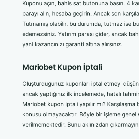
Kuponu açın, bahis sat butonuna basın. 4 karş
parayı alın, hesaba geçirin. Ancak son karşıl
Tutmamış olabilir, bu durumda, tutmaz ise b
edemezsiniz. Yatırım parası gider, ancak bahis s
yani kazancınızı garanti altına alırsınız.
Mariobet Kupon İptali
Oluşturduğunuz kuponları iptal etmeyi düşünüyo
ancak yaptığınız ilk incelemede, hatalı tahmi
Mariobet kupon iptali yapılır mı? Karşılaşma b
konusu olmayacaktır. Böyle bir işleme genel şar
verilmemektedir. Bunu aklınızdan çıkarmayın