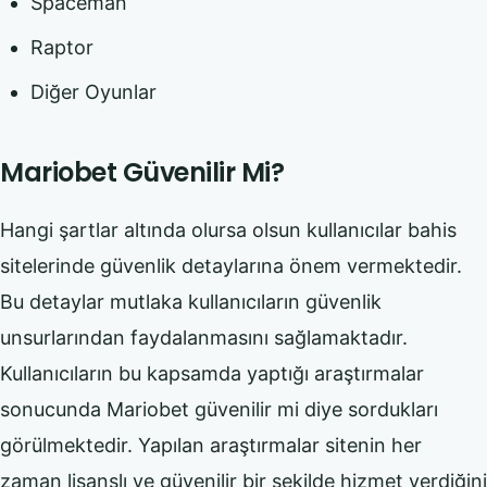
Spaceman
Raptor
Diğer Oyunlar
Mariobet Güvenilir Mi?
Hangi şartlar altında olursa olsun kullanıcılar bahis
sitelerinde güvenlik detaylarına önem vermektedir.
Bu detaylar mutlaka kullanıcıların güvenlik
unsurlarından faydalanmasını sağlamaktadır.
Kullanıcıların bu kapsamda yaptığı araştırmalar
sonucunda Mariobet güvenilir mi diye sordukları
görülmektedir. Yapılan araştırmalar sitenin her
zaman lisanslı ve güvenilir bir şekilde hizmet verdiğini