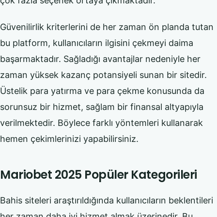
çok fazla seçenek ortaya çıkmaktadır.
Güvenilirlik kriterlerini de her zaman ön planda tutan
bu platform, kullanıcıların ilgisini çekmeyi daima
başarmaktadır. Sağladığı avantajlar nedeniyle her
zaman yüksek kazanç potansiyeli sunan bir sitedir.
Üstelik para yatırma ve para çekme konusunda da
sorunsuz bir hizmet, sağlam bir finansal altyapıyla
verilmektedir. Böylece farklı yöntemleri kullanarak
hemen çekimlerinizi yapabilirsiniz.
Mariobet 2025 Popüler Kategorileri
Bahis siteleri araştırıldığında kullanıcıların beklentileri
her zaman daha iyi hizmet almak üzerinedir. Bu