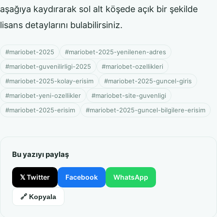
aşağıya kaydırarak sol alt köşede açık bir şekilde
lisans detaylarını bulabilirsiniz.
#mariobet-2025
#mariobet-2025-yenilenen-adres
#mariobet-guvenilirligi-2025
#mariobet-ozellikleri
#mariobet-2025-kolay-erisim
#mariobet-2025-guncel-giris
#mariobet-yeni-ozellikler
#mariobet-site-guvenligi
#mariobet-2025-erisim
#mariobet-2025-guncel-bilgilere-erisim
Bu yazıyı paylaş
𝕏 Twitter
Facebook
WhatsApp
🔗 Kopyala