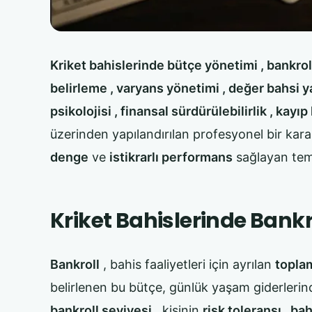
Kriket bahislerinde bütçe yönetimi , bankroll 
belirleme , varyans yönetimi , değer bahsi ya
psikolojisi , finansal sürdürülebilirlik , kayıp
üzerinden yapılandırılan profesyonel bir kara
denge
ve
istikrarlı performans
sağlayan teme
Kriket Bahislerinde Bank
Bankroll
, bahis faaliyetleri için ayrılan
topla
belirlenen bu bütçe, günlük yaşam giderleri
bankroll seviyesi
, kişinin
risk toleransı , ba