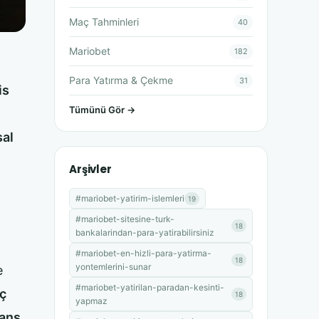
Maç Tahminleri
40
Mariobet
182
Para Yatırma & Çekme
31
is
Tümünü Gör →
sal
Arşivler
#mariobet-yatirim-islemleri
19
#mariobet-sitesine-turk-
18
bankalarindan-para-yatirabilirsiniz
#mariobet-en-hizli-para-yatirma-
18
yontemlerini-sunar
e
#mariobet-yatirilan-paradan-kesinti-
ç
18
yapmaz
yans