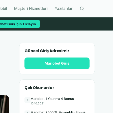
obil
Müşteri Hizmetleri
Yazılanlar
bet Giriş İçin TIklayın
Güncel Giriş Adresimiz
Mariobet Giriş
Çok Okunanlar
Mariobet 1 Yatırıma 4 Bonus
1
10.10.2021
Mariobet 2500 TL Hoşgeldin Bonusu