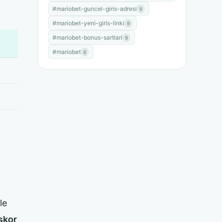
#mariobet-guncel-giris-adresi
9
#mariobet-yeni-giris-linki
9
#mariobet-bonus-sartlari
9
#mariobet
8
le
skor