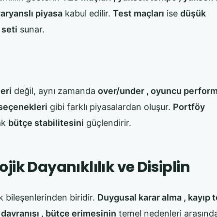
aryanslı piyasa
kabul edilir.
Test maçları
ise
düşük
 seti
sunar.
eri
değil, aynı zamanda
over/under , oyuncu perfor
 seçenekleri
gibi farklı piyasalardan oluşur.
Portföy
ak
bütçe stabilitesini
güçlendirir.
ojik Dayanıklılık ve Disiplin
k bileşenlerinden biridir.
Duygusal karar alma , kayıp t
t davranışı , bütçe erimesinin
temel nedenleri arasınd