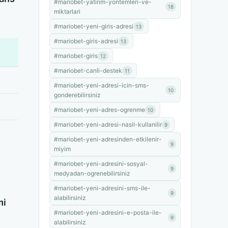
#mariobet-yatirim-yontemleri-ve-
18
miktarlari
#mariobet-yeni-giris-adresi
13
#mariobet-giris-adresi
13
#mariobet-giris
12
#mariobet-canli-destek
11
#mariobet-yeni-adresi-icin-sms-
10
gonderebilirsiniz
#mariobet-yeni-adres-ogrenme
10
#mariobet-yeni-adresi-nasil-kullanilir
9
#mariobet-yeni-adresinden-etkilenir-
9
miyim
#mariobet-yeni-adresini-sosyal-
9
medyadan-ogrenebilirsiniz
#mariobet-yeni-adresini-sms-ile-
9
alabilirsiniz
mi
#mariobet-yeni-adresini-e-posta-ile-
9
alabilirsiniz