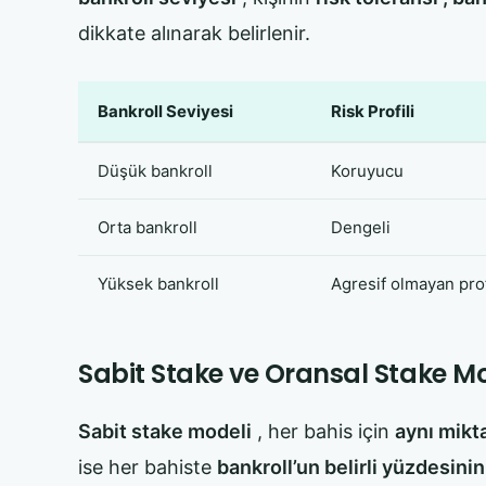
dikkate alınarak belirlenir.
Bankroll Seviyesi
Risk Profili
Düşük bankroll
Koruyucu
Orta bankroll
Dengeli
Yüksek bankroll
Agresif olmayan pro
Sabit Stake ve Oransal Stake Mo
Sabit stake modeli
, her bahis için
aynı mikt
ise her bahiste
bankroll’un belirli yüzdesinin