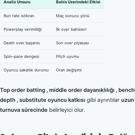
Analiz Unsuru
Bahis Üzerindeki Etkisi
Run rate istikrarı
Maç sonucu yönü
Powerplay verimliliği
İlk over bahisleri
Death over başarısı
Son over piyasası
Spin–pace dengesi
Pitch uyumu
Oyuncu sakatlık durumu
Oran değişimi
Top order batting , middle order dayanıklılığı , bench
depth , substitute oyuncu katkısı
gibi ayrıntılar
uzun
turnuva sürecinde
belirleyici olur.