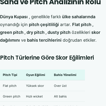
Saha ve Pitch Analizinin Rolü
Dünya Kupası
, genellikle farklı
ülke sahalarında
oynandığı için
pitch çeşitliliği
artar.
Flat pitch ,
green pitch , dry pitch , dusty pitch
özellikleri
skor
dağılımını
ve
bahis tercihlerini
doğrudan etkiler.
Pitch Türlerine Göre Skor Eğilimleri
Pitch Tipi
Oyun Eğilimi
Bahis Yönelimi
Flat pitch
Yüksek skor
Over üst
Green pitch
Hızlı wicket
Alt bahis