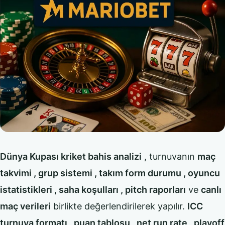
Dünya Kupası kriket bahis analizi
, turnuvanın
maç
takvimi , grup sistemi , takım form durumu , oyuncu
istatistikleri , saha koşulları , pitch raporları
ve
canlı
maç verileri
birlikte değerlendirilerek yapılır.
ICC
turnuva formatı , puan tablosu , net run rate , playoff