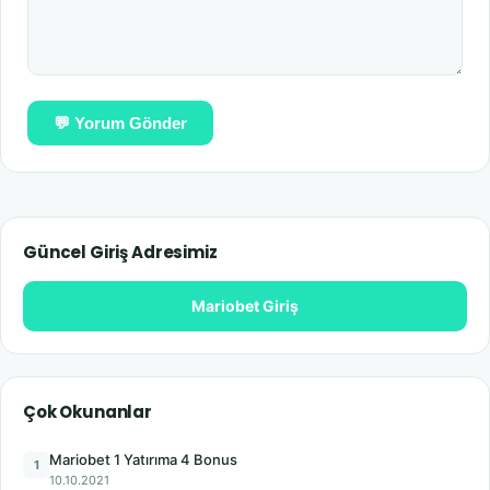
💬 Yorum Gönder
Güncel Giriş Adresimiz
Mariobet Giriş
Çok Okunanlar
Mariobet 1 Yatırıma 4 Bonus
1
10.10.2021