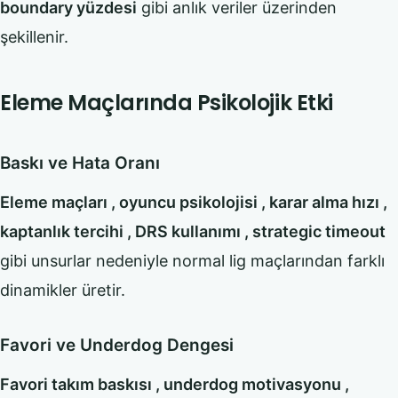
boundary yüzdesi
gibi anlık veriler üzerinden
şekillenir.
Eleme Maçlarında Psikolojik Etki
Baskı ve Hata Oranı
Eleme maçları , oyuncu psikolojisi , karar alma hızı ,
kaptanlık tercihi , DRS kullanımı , strategic timeout
gibi unsurlar nedeniyle normal lig maçlarından farklı
dinamikler üretir.
Favori ve Underdog Dengesi
Favori takım baskısı , underdog motivasyonu ,