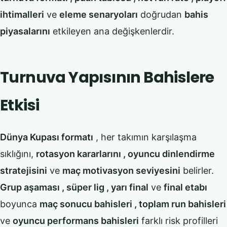
ihtimalleri
ve
eleme senaryoları
doğrudan
bahis
piyasalarını
etkileyen ana değişkenlerdir.
Turnuva Yapısının Bahislere
Etkisi
Dünya Kupası formatı
, her takımın karşılaşma
sıklığını,
rotasyon kararlarını , oyuncu dinlendirme
stratejisini
ve
maç motivasyon seviyesini
belirler.
Grup aşaması , süper lig , yarı final
ve
final etabı
boyunca
maç sonucu bahisleri , toplam run bahisleri
ve
oyuncu performans bahisleri
farklı risk profilleri