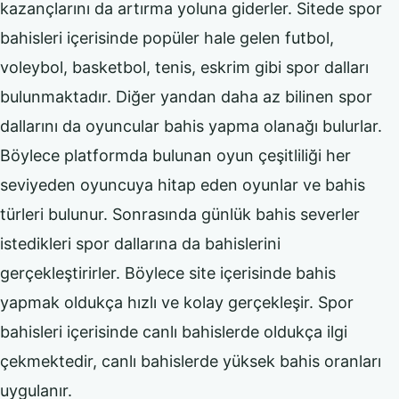
kazançlarını da artırma yoluna giderler. Sitede spor
bahisleri içerisinde popüler hale gelen futbol,
voleybol, basketbol, tenis, eskrim gibi spor dalları
bulunmaktadır. Diğer yandan daha az bilinen spor
dallarını da oyuncular bahis yapma olanağı bulurlar.
Böylece platformda bulunan oyun çeşitliliği her
seviyeden oyuncuya hitap eden oyunlar ve bahis
türleri bulunur. Sonrasında günlük bahis severler
istedikleri spor dallarına da bahislerini
gerçekleştirirler. Böylece site içerisinde bahis
yapmak oldukça hızlı ve kolay gerçekleşir. Spor
bahisleri içerisinde canlı bahislerde oldukça ilgi
çekmektedir, canlı bahislerde yüksek bahis oranları
uygulanır.