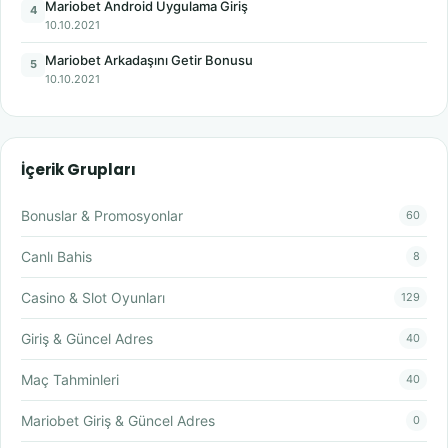
Mariobet Android Uygulama Giriş
4
10.10.2021
Mariobet Arkadaşını Getir Bonusu
5
10.10.2021
İçerik Grupları
Bonuslar & Promosyonlar
60
Canlı Bahis
8
Casino & Slot Oyunları
129
Giriş & Güncel Adres
40
Maç Tahminleri
40
Mariobet Giriş & Güncel Adres
0