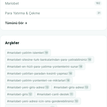
Mariobet
182
Para Yatırma & Çekme
31
Tümünü Gör →
Arşivler
#mariobet-yatirim-islemleri
19
#mariobet-sitesine-turk-bankalarindan-para-yatirabilirsiniz
18
#mariobet-en-hizli-para-yatirma-yontemlerini-sunar
18
#mariobet-yatirilan-paradan-kesinti-yapmaz
18
#mariobet-yatirim-yontemleri-ve-miktarlari
18
#mariobet-yeni-giris-adresi
#mariobet-giris-adresi
13
13
#mariobet-giris
#mariobet-canli-destek
12
11
#mariobet-yeni-adresi-icin-sms-gonderebilirsiniz
10