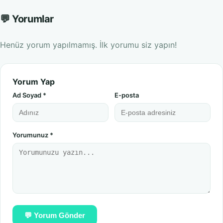
💬 Yorumlar
Henüz yorum yapılmamış. İlk yorumu siz yapın!
Yorum Yap
Ad Soyad *
E-posta
Yorumunuz *
💬 Yorum Gönder