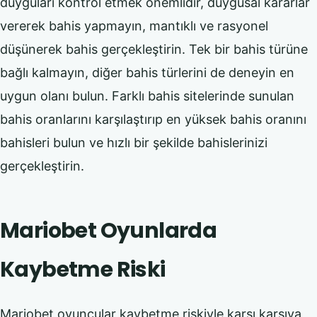
duyguları kontrol etmek önemlidir, duygusal kararlar
vererek bahis yapmayın, mantıklı ve rasyonel
düşünerek bahis gerçekleştirin. Tek bir bahis türüne
bağlı kalmayın, diğer bahis türlerini de deneyin en
uygun olanı bulun. Farklı bahis sitelerinde sunulan
bahis oranlarını karşılaştırıp en yüksek bahis oranını
bahisleri bulun ve hızlı bir şekilde bahislerinizi
gerçekleştirin.
Mariobet Oyunlarda
Kaybetme Riski
Mariobet oyuncular kaybetme riskiyle karşı karşıya