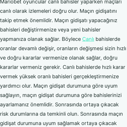
Mariobet oyuncular canlı bahisler yaparken maçları
canlı olarak izlemeleri doğru olur. Maçın gidişatını
takip etmek önemlidir. Maçın gidişatı yapacağınız
bahisleri değiştirmenize veya yeni bahisler
yapmanıza olanak sağlar. Böylece
Canlı
bahislerde
oranlar devamlı değişir, oranların değişmesi sizin hızlı
ve doğru kararlar vermenize olanak sağlar, doğru
kararlar vermeniz gerekir. Canlı bahislerde hızlı karar
vermek yüksek oranlı bahisleri gerçekleştirmenize
yardımcı olur. Maçın gidişat durumuna göre uyum
sağlayın, maçın gidişat durumuna göre bahislerinizi
ayarlamanız önemlidir. Sonrasında ortaya çıkacak
risk durumlarına da temkinli olun. Sonrasında maçın
gidişat durumuna uyum sağlamak ortaya çıkacak