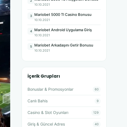
2
10.10.2021
Mariobet 5000 Tl Casino Bonusu
3
10.10.2021
Mariobet Android Uygulama Giriş
4
10.10.2021
Mariobet Arkadaşını Getir Bonusu
5
10.10.2021
İçerik Grupları
Bonuslar & Promosyonlar
60
Canlı Bahis
9
Casino & Slot Oyunları
129
Giriş & Güncel Adres
40