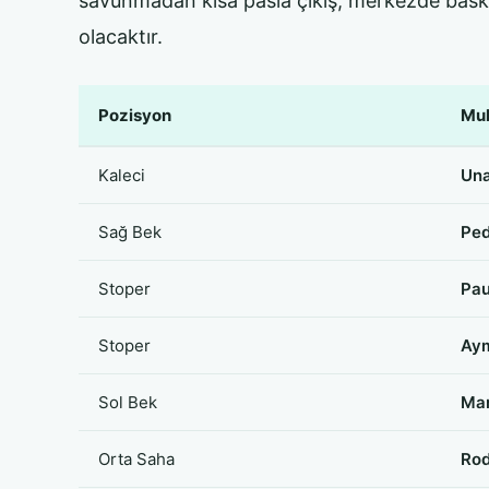
savunmadan kısa pasla çıkış, merkezde baskı
olacaktır.
Pozisyon
Mu
Kaleci
Una
Sağ Bek
Ped
Stoper
Pau
Stoper
Aym
Sol Bek
Mar
Orta Saha
Rod