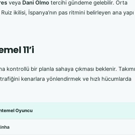
res
veya
Dani Olmo
tercihi gündeme gelebilir. Orta
uiz ikilisi, İspanya’nın pas ritmini belirleyen ana yapı
mel 11’i
ha kontrollü bir planla sahaya çıkması beklenir. Takım
trafiğini kenarlara yönlendirmek ve hızlı hücumlarda
htemel Oyuncu
inha