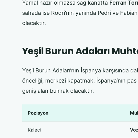
Yamal hazır olmazsa sağ kanatta
Ferran Tor
sahada ise Rodri’nin yanında Pedri ve Fabian R
olacaktır.
Yeşil Burun Adaları Muhte
Yeşil Burun Adaları’nın İspanya karşısında da
önceliği, merkezi kapatmak, İspanya’nın pas 
geniş alan bulmak olacaktır.
Pozisyon
Mu
Kaleci
Voz