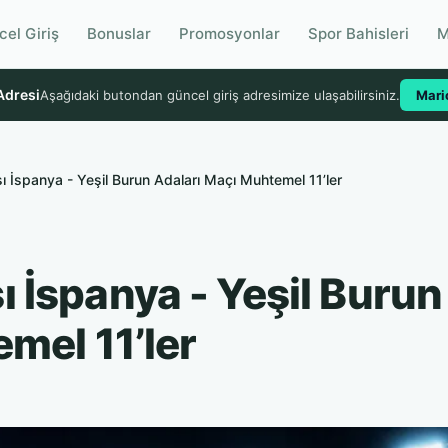
el Giriş
Bonuslar
Promosyonlar
Spor Bahisleri
M
Adresi
Aşağıdaki butondan güncel giriş adresimize ulaşabilirsiniz.
Mario
İspanya - Yeşil Burun Adaları Maçı Muhtemel 11’ler
 İspanya - Yeşil Burun
mel 11’ler