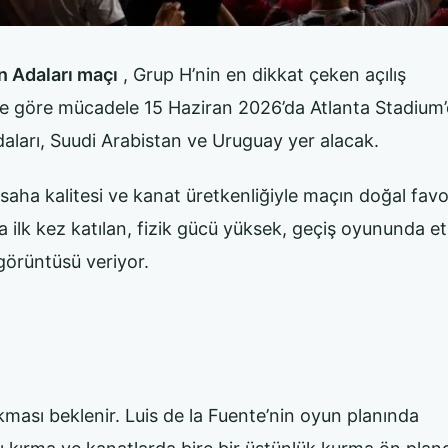
n Adaları maçı
, Grup H’nin en dikkat çeken açılış
üne göre mücadele 15 Haziran 2026’da Atlanta Stadium
aları, Suudi Arabistan ve Uruguay yer alacak.
aha kalitesi ve kanat üretkenliğiyle maçın doğal favor
ilk kez katılan, fizik gücü yüksek, geçiş oyununda etk
görüntüsü veriyor.
ıkması beklenir. Luis de la Fuente’nin oyun planında