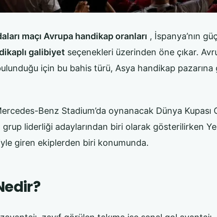
aları maçı Avrupa handikap oranları
, İspanya’nın güç
ikaplı galibiyet
seçenekleri üzerinden öne çıkar. Avr
ulunduğu için bu bahis türü, Asya handikap pazarına
i Mercedes-Benz Stadium’da oynanacak Dünya Kupası 
rup liderliği adaylarından biri olarak gösterilirken Yeş
yle giren ekiplerden biri konumunda.
Nedir?