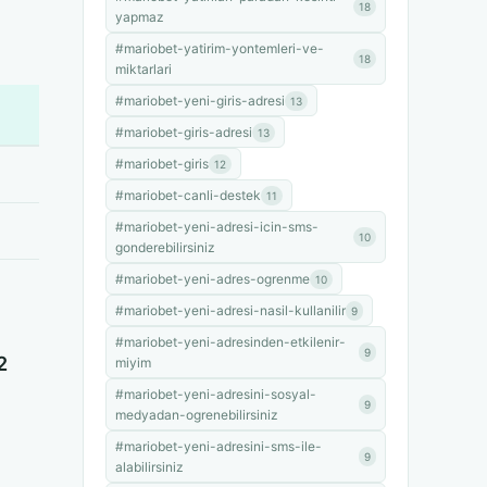
18
yapmaz
#mariobet-yatirim-yontemleri-ve-
18
miktarlari
#mariobet-yeni-giris-adresi
13
#mariobet-giris-adresi
13
#mariobet-giris
12
#mariobet-canli-destek
11
#mariobet-yeni-adresi-icin-sms-
10
gonderebilirsiniz
#mariobet-yeni-adres-ogrenme
10
#mariobet-yeni-adresi-nasil-kullanilir
9
#mariobet-yeni-adresinden-etkilenir-
9
2
miyim
#mariobet-yeni-adresini-sosyal-
9
medyadan-ogrenebilirsiniz
#mariobet-yeni-adresini-sms-ile-
9
alabilirsiniz