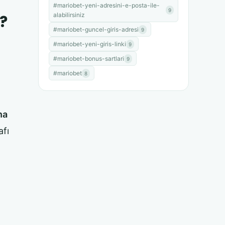
#mariobet-yeni-adresini-e-posta-ile-
9
alabilirsiniz
?
#mariobet-guncel-giris-adresi
9
#mariobet-yeni-giris-linki
9
#mariobet-bonus-sartlari
9
#mariobet
8
na
afı