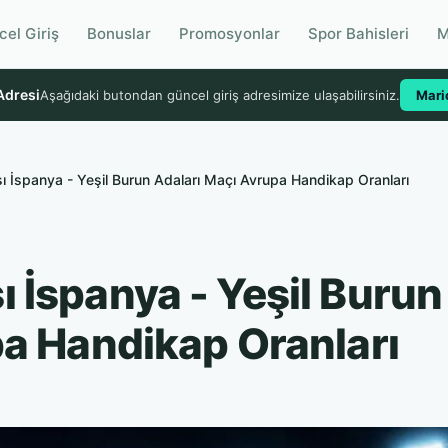
el Giriş
Bonuslar
Promosyonlar
Spor Bahisleri
M
Adresi
Aşağıdaki butondan güncel giriş adresimize ulaşabilirsiniz.
Mario
İspanya - Yeşil Burun Adaları Maçı Avrupa Handikap Oranları
 İspanya - Yeşil Burun
pa Handikap Oranları