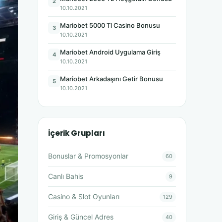
2
10.10.2021
Mariobet 5000 Tl Casino Bonusu
3
10.10.2021
Mariobet Android Uygulama Giriş
4
10.10.2021
Mariobet Arkadaşını Getir Bonusu
5
10.10.2021
İçerik Grupları
Bonuslar & Promosyonlar
60
Canlı Bahis
9
Casino & Slot Oyunları
129
Giriş & Güncel Adres
40