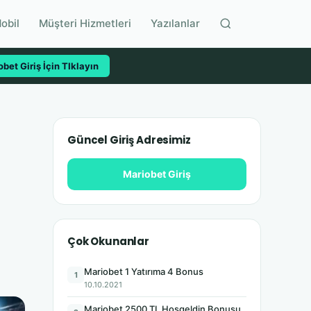
obil
Müşteri Hizmetleri
Yazılanlar
bet Giriş İçin TIklayın
Güncel Giriş Adresimiz
Mariobet Giriş
Çok Okunanlar
Mariobet 1 Yatırıma 4 Bonus
1
10.10.2021
Mariobet 2500 TL Hoşgeldin Bonusu