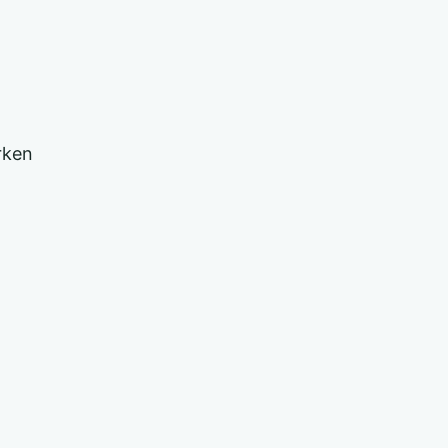
erken