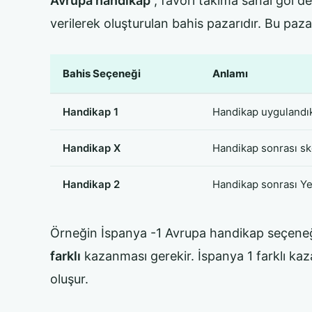
Avrupa handikap
, favori takıma sanal gol de
verilerek oluşturulan bahis pazarıdır. Bu pa
Bahis Seçeneği
Anlamı
Handikap 1
Handikap uygulandık
Handikap X
Handikap sonrası sk
Handikap 2
Handikap sonrası Yeş
Örneğin İspanya -1 Avrupa handikap seçeneğ
farklı
kazanması gerekir. İspanya 1 farklı kaz
oluşur.